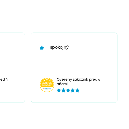
“
spokojný
ed 4
Overený zákazník pred 6
dňami