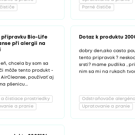
čističe
Parné čističe
 přípravku Bio-Life
Dotaz k produktu 200
nse při alergii na
i
dobry den,ako casto po
tento pripravok ? neskod
eň, chcela by som sa
srsti? mame pudlika , pri
 či môže tento produkt -
nim sa mi na rukach tvori
e AirCleanse, používať aj
na pšenicu...
 a čistiace prostriedky
Odstraňovače alergén
vanie a pranie
Upratovanie a pranie