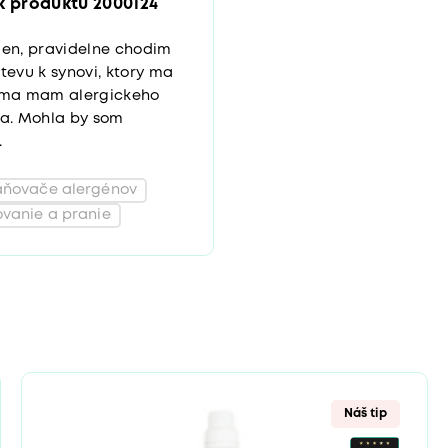
k produktu 2000124
en, pravidelne chodim
tevu k synovi, ktory ma
oma mam alergickeho
a. Mohla by som
.
aňovače alergénov
vanie a pranie
Náš tip