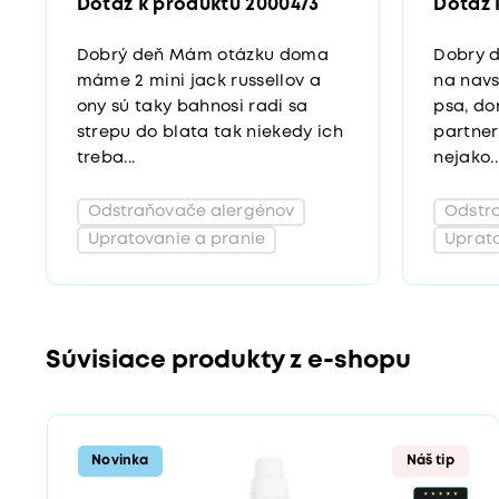
Dotaz k produktu 2000473
Dotaz 
Dobrý deň Mám otázku doma
Dobry d
máme 2 mini jack russellov a
na navs
ony sú taky bahnosi radi sa
psa, d
strepu do blata tak niekedy ich
partner
treba...
nejako..
Odstraňovače alergénov
Odstr
Upratovanie a pranie
Uprato
Súvisiace produkty z e-shopu
Novinka
Náš tip