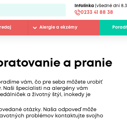
Infolinka
(všedné dni 8.3
0233 41 88 38
redaj
Alergie a ekzémy
Porad
ratovanie a pranie
oradíme vám, čo pre seba môžete urobiť
 Naši špecialisti na alergény vám
edálniček a životný štýl, inokedy je
odpovedané otázky. Naša odpoveď môže
dravotných problémov kontaktujte svojho