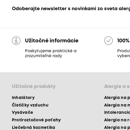
Odoberajte newsletter s novinkami zo sveta aler
Užitočné informácie
100%
Poskytujeme praktické a
Produk
zrozumiteľné rady
vyber
Užitočné produkty
Alergie a 
Inhalátory
Alergia na 
Čističky vzduchu
Alergia na 
Vysávače
Intoleranci
Protiroztočové poťahy
Alergia na 
Liečebná kozmetika
Alergia na 