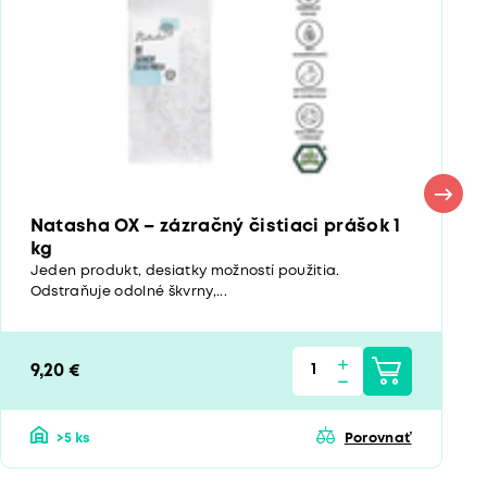
Natasha OX – zázračný čistiaci prášok 1
kg
Jeden produkt, desiatky možností použitia.
Odstraňuje odolné škvrny,...
9,20 €
>5 ks
Porovnať