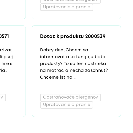
Upratovanie a pranie
0571
Dotaz k produktu 2000539
uzivat
Dobry den, Chcem sa
i psej
informovat ako funguju tieto
 hre s
produkty? To sa len nastrieka
a...
na matrac a necha zaschnut?
Chceme ist na...
ov
Odstraňovače alergénov
Upratovanie a pranie