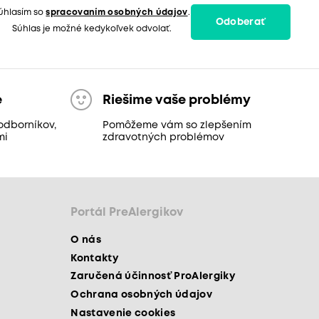
úhlasím so
spracovaním osobných údajov
.
Odoberať
Súhlas je možné kedykoľvek odvolať.
e
Riešime vaše problémy
odborníkov,
Pomôžeme vám so zlepšením
mi
zdravotných problémov
Portál PreAlergikov
O nás
Kontakty
Zaručená účinnosť ProAlergiky
Ochrana osobných údajov
Nastavenie cookies