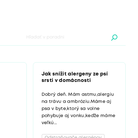
Jak snížit alergeny ze psí
srsti v domácnosti
Dobrý deň. Mám astmu,alergiu
na trávu a ambróziu.Máme aj
psa v byte,ktorý sa volne
pohybuje aj vonku,keďže máme
veľkú...
Odstraňovače alergénov