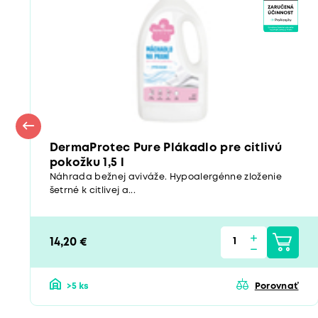
DermaProtec Pure Plákadlo pre citlivú
pokožku 1,5 l
Náhrada bežnej aviváže. Hypoalergénne zloženie
šetrné k citlivej a...
14,20 €
>5 ks
Porovnať