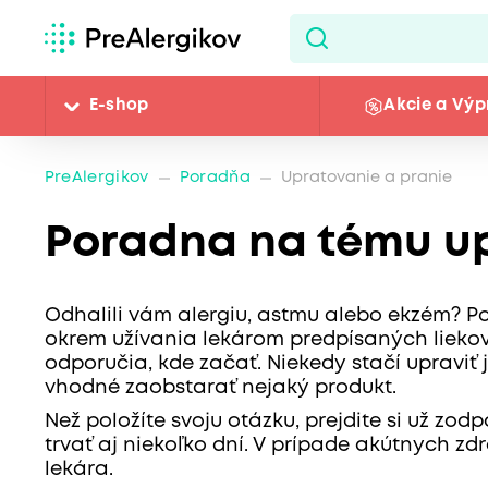
E-shop
Akcie a Výp
PreAlergikov
Poradňa
Upratovanie a pranie
Poradna na tému up
Odhalili vám alergiu, astmu alebo ekzém? P
okrem užívania lekárom predpísaných liekov.
odporučia, kde začať. Niekedy stačí upraviť j
vhodné zaobstarať nejaký produkt.
Než položíte svoju otázku, prejdite si už z
trvať aj niekoľko dní. V prípade akútnych z
lekára.