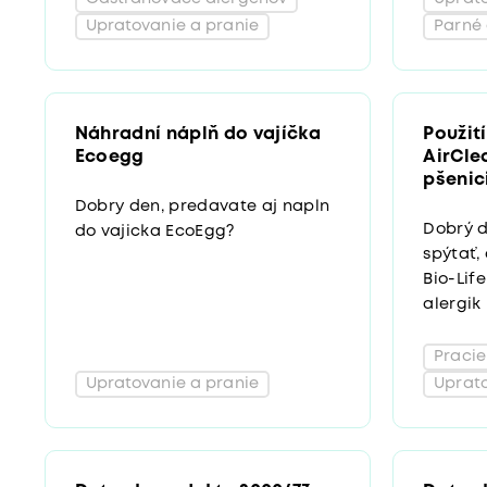
Upratovanie a pranie
Parné 
Náhradní náplň do vajíčka
Použití
Ecoegg
AirClea
pšenic
Dobry den, predavate aj napln
Dobrý d
do vajicka EcoEgg?
spýtať,
Bio-Lif
alergik 
Pracie
Upratovanie a pranie
Uprato