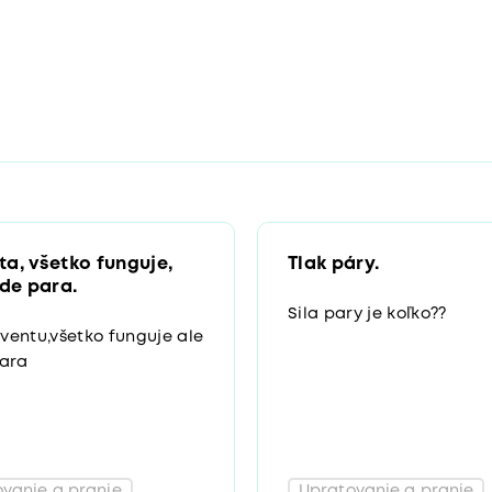
a, všetko funguje,
Tlak páry.
jde para.
Sila pary je koľko??
entu,všetko funguje ale
para
vanie a pranie
Upratovanie a pranie