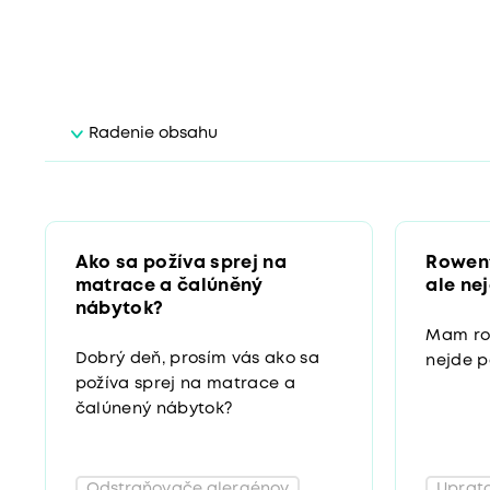
Radenie obsahu
Ako sa požíva sprej na
Rowent
matrace a čalúněný
ale ne
nábytok?
Mam rov
Dobrý deň, prosím vás ako sa
nejde 
požíva sprej na matrace a
čalúnený nábytok?
Odstraňovače alergénov
Uprato