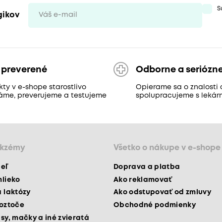
S
gikov
 preverené
Odborne a seriózn
ty v e-shope starostlivo
Opierame sa o znalosti 
áme, preverujeme a testujeme
spolupracujeme s lekár
ekzémy
Všetko o nákupe v e-shope
peľ
Doprava a platba
mlieko
Ako reklamovať
a laktózy
Ako odstupovať od zmluvy
roztoče
Obchodné podmienky
psy, mačky a iné zvieratá