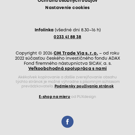
Ochrana osobných údajov
Nastavenie cookies
Infolinka
(všedné dni 8.30–16 h)
0233 41 88 38
Copyright © 2026
CM Trade Via s. r. o.
– od roku
2022 súčasťou českého investičného fondu ADAX
Fond firemného nástupníctva SICAV, a. s.
Veľkoobchodná spolupráca s nami
Akékoľvek kopírovanie a ďalšie zverejňovanie obsahu
týchto stránok je možné výhradne s písomným súhlasom
prevádzkovateľa.
Podmienky používania stránok
E-shop na mieru
od PUXdesign