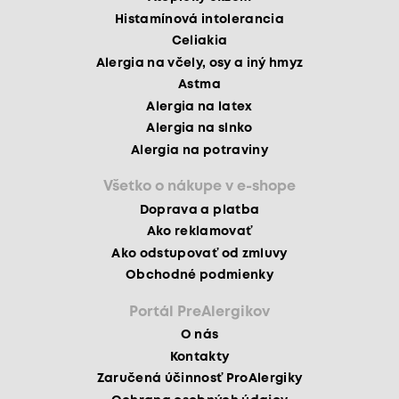
Histamínová intolerancia
Celiakia
Alergia na včely, osy a iný hmyz
Astma
Alergia na latex
Alergia na slnko
Alergia na potraviny
Všetko o nákupe v e-shope
Doprava a platba
Ako reklamovať
Ako odstupovať od zmluvy
Obchodné podmienky
Portál PreAlergikov
O nás
Kontakty
Zaručená účinnosť ProAlergiky