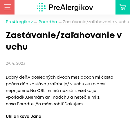
PreAlergikov
Poradňa
Zastávanie/zaľahovanie v uchu
Zastávanie/zaľahovanie v
uchu
29. 4. 2023
Dobrý deň,v posledných dvoch mesiacoch mi často
počas dňa zastáva /zaľahuje/ v uchu.Je to dosť
nepríjemné.Na ORL mi nič nezistili, všetko je
vporiadku.Nemám ani nádchu a netečie mi z
nosa.Poradte ,čo mám robiť.Dakujem
Uhliarikova Jana