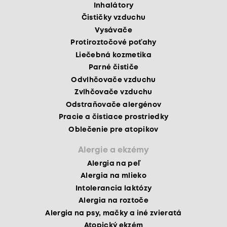
Inhalátory
Čističky vzduchu
Vysávače
Protiroztočové poťahy
Liečebná kozmetika
Parné čističe
Odvlhčovače vzduchu
Zvlhčovače vzduchu
Odstraňovače alergénov
Pracie a čistiace prostriedky
Oblečenie pre atopikov
Alergie a ekzémy
Alergia na peľ
Alergia na mlieko
Intolerancia laktózy
Alergia na roztoče
Alergia na psy, mačky a iné zvieratá
Atopický ekzém