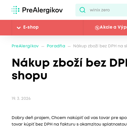
E-shop
Akcie a Výp
PreAlergikov
Poradňa
Nákup zboží bez DPH na 
Nákup zboží bez DP
shopu
19. 3. 2026
Dobry deň prajem, Chcem nakúpiť od vas tovar pre spol
tovar kúpiť bez DPH na fakturu s okamzitou splatnosto