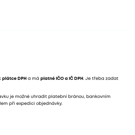
k
plátce DPH
a má
platné IČO a IČ DPH
. Je třeba zadat
dnávku je možné uhradit platební bránou, bankovním
em při expedici objednávky.