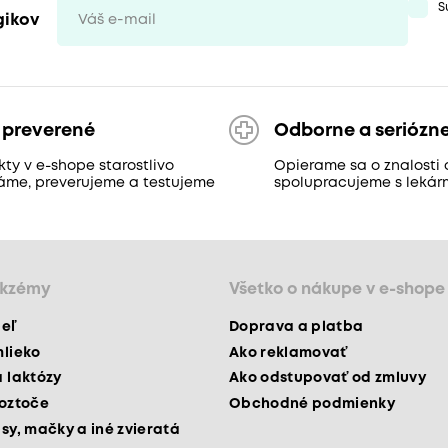
S
gikov
 preverené
Odborne a seriózn
ty v e-shope starostlivo
Opierame sa o znalosti 
áme, preverujeme a testujeme
spolupracujeme s lekár
ekzémy
Všetko o nákupe v e-shope
peľ
Doprava a platba
mlieko
Ako reklamovať
a laktózy
Ako odstupovať od zmluvy
roztoče
Obchodné podmienky
psy, mačky a iné zvieratá