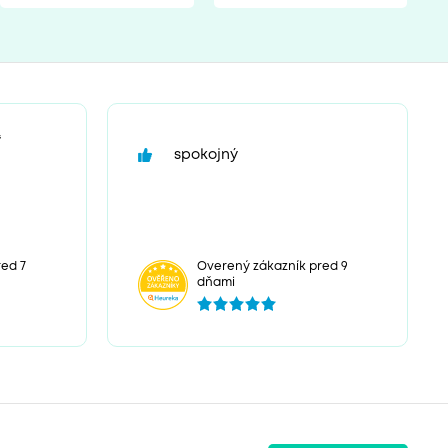
“
spokojný
ed 7
Overený zákazník pred 9
dňami