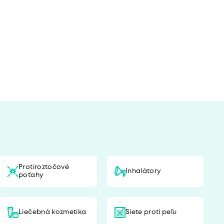
Protiroztočové
Inhalátory
poťahy
Liečebná kozmetika
Siete proti peľu