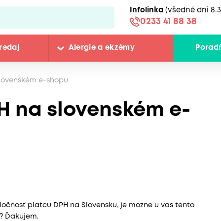
Infolinka
(všedné dni 8.3
0233 41 88 38
redaj
Alergie a ekzémy
Porad
slovenském e-shopu
H na slovenském e-
očnosť platcu DPH na Slovensku, je mozne u vas tento
u? Ďakujem.