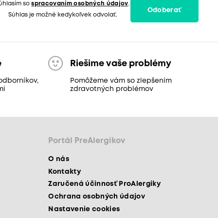
úhlasím so
spracovaním osobných údajov
.
Odoberať
Súhlas je možné kedykoľvek odvolať.
e
Riešime vaše problémy
odborníkov,
Pomôžeme vám so zlepšením
mi
zdravotných problémov
Portál PreAlergikov
O nás
Kontakty
Zaručená účinnosť ProAlergiky
Ochrana osobných údajov
Nastavenie cookies