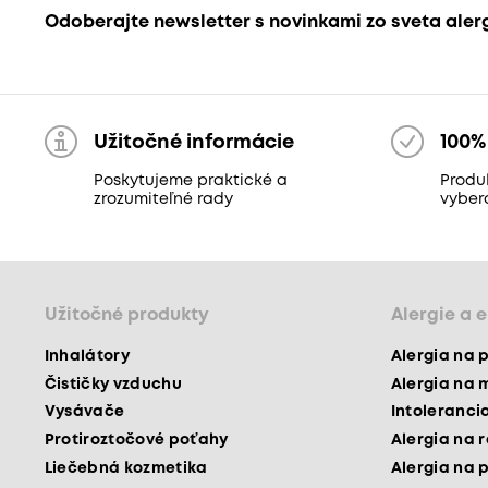
Odoberajte newsletter s novinkami zo sveta aler
Užitočné informácie
100%
Poskytujeme praktické a
Produk
zrozumiteľné rady
vyber
Užitočné produkty
Alergie a 
Inhalátory
Alergia na 
Čističky vzduchu
Alergia na 
Vysávače
Intoleranci
Protiroztočové poťahy
Alergia na 
Liečebná kozmetika
Alergia na 