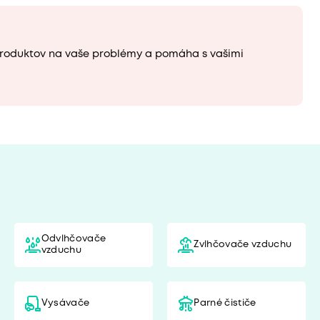
roduktov na vaše problémy a pomáha s vašimi
ú
Odvlhčovače
Zvlhčovače vzduchu
vzduchu
Vysávače
Parné čističe