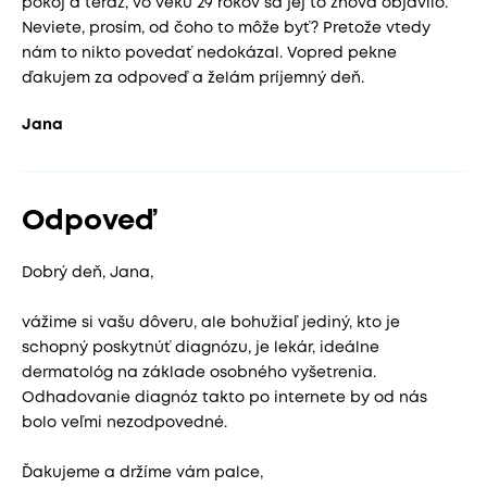
pokoj a teraz, vo veku 29 rokov sa jej to znova objavilo.
Neviete, prosím, od čoho to môže byť? Pretože vtedy
nám to nikto povedať nedokázal. Vopred pekne
ďakujem za odpoveď a želám príjemný deň.
Jana
Odpoveď
Dobrý deň, Jana,
vážime si vašu dôveru, ale bohužiaľ jediný, kto je
schopný poskytnúť diagnózu, je lekár, ideálne
dermatológ na základe osobného vyšetrenia.
Odhadovanie diagnóz takto po internete by od nás
bolo veľmi nezodpovedné.
Ďakujeme a držíme vám palce,