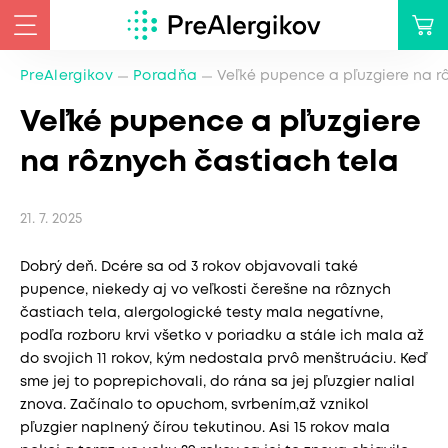
PreAlergikov
Poradňa
Veľké pupence a pľuzgiere na r
Veľké pupence a pľuzgiere
na rôznych častiach tela
21. 7. 2025
Dobrý deň. Dcére sa od 3 rokov objavovali také
pupence, niekedy aj vo veľkosti čerešne na rôznych
častiach tela, alergologické testy mala negatívne,
podľa rozboru krvi všetko v poriadku a stále ich mala až
do svojich 11 rokov, kým nedostala prvô menštruáciu. Keď
sme jej to poprepichovali, do rána sa jej pľuzgier nalial
znova. Začínalo to opuchom, svrbením,až vznikol
pľuzgier naplnený čírou tekutinou. Asi 15 rokov mala