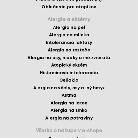
Oblečenie pre atopikov
Alergie a ekzémy
Alergia na peľ
Alergia na mlieko
Intolerancia laktózy
Alergia na roztoče
Alergia na psy, mačky a iné zvieratá
Atopický ekzém
Histamínová intolerancia
Celiakia
Alergia na včely, osy a iný hmyz
Astma
Alergia na latex
Alergia na slnko
Alergia na potraviny
Všetko o nákupe v e-shope