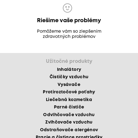
Riešime vaše problémy
Pomôžeme vám so zlepšením
zdravotných problémov
Užitočné produkty
Inhalátory
Čističky vzduchu
Vysávače
Protiroztočové poťahy
Liečebná kozmetika
Parné čističe
Odvlhčovače vzduchu
Zvlhčovače vzduchu
Odstraňovače alergénov
Pracie a čistiace prostriedky