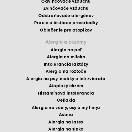
Odvlhčovače vzduchu
Zvlhčovače vzduchu
Odstraňovače alergénov
Pracie a čistiace prostriedky
Oblečenie pre atopikov
Alergie a ekzémy
Alergia na peľ
Alergia na mlieko
Intolerancia laktózy
Alergia na roztoče
Alergia na psy, mačky a iné zvieratá
Atopický ekzém
Histamínová intolerancia
Celiakia
Alergia na včely, osy a iný hmyz
Astma
Alergia na latex
Alergia na slnko