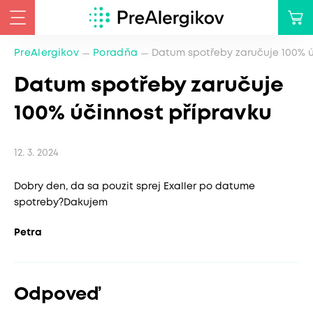
PreAlergikov
Poradňa
Datum spotřeby zaručuje 100% ú
Datum spotřeby zaručuje
100% účinnost přípravku
12. 3. 2024
Dobry den, da sa pouzit sprej Exaller po datume
spotreby?Dakujem
Petra
Odpoveď