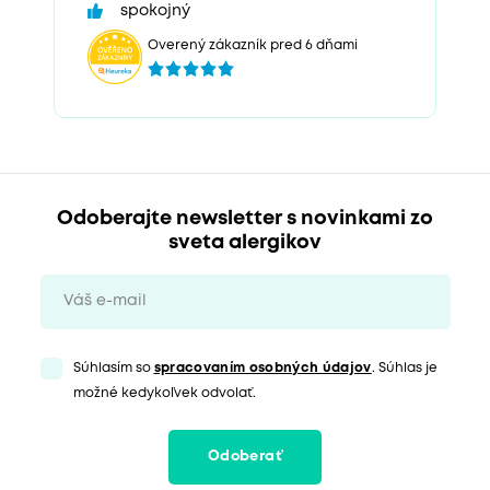
spokojný
Overený zákazník pred 6 dňami
Odoberajte newsletter s novinkami zo
sveta alergikov
Súhlasím so
spracovaním osobných údajov
. Súhlas je
možné kedykoľvek odvolať.
Odoberať