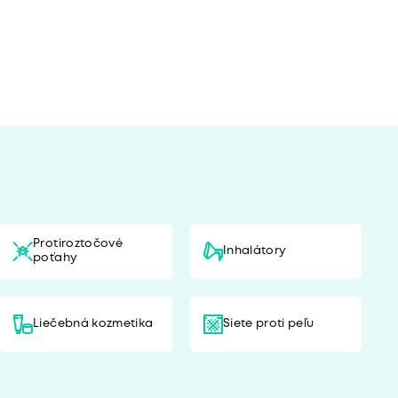
Protiroztočové
Inhalátory
poťahy
Liečebná kozmetika
Siete proti peľu