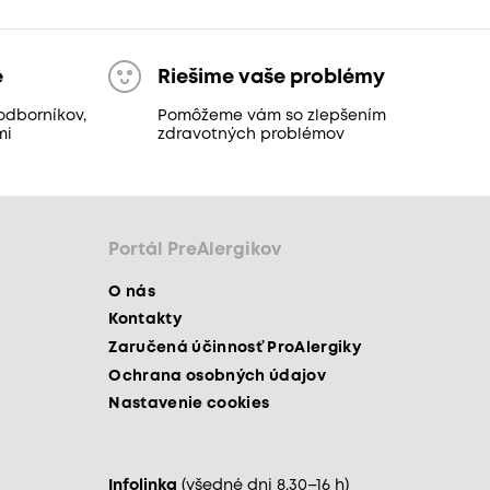
e
Riešime vaše problémy
odborníkov,
Pomôžeme vám so zlepšením
mi
zdravotných problémov
Portál PreAlergikov
O nás
Kontakty
Zaručená účinnosť ProAlergiky
Ochrana osobných údajov
Nastavenie cookies
Infolinka
(všedné dni 8.30–16 h)