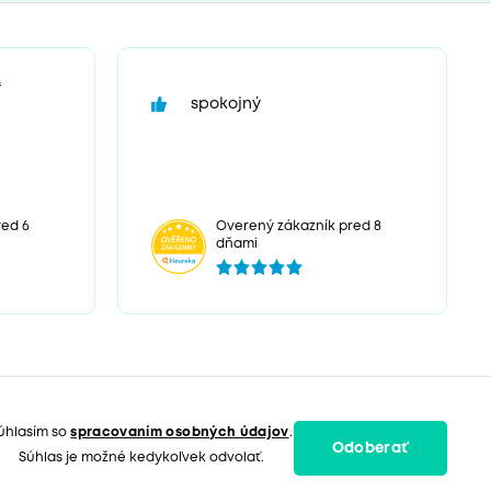
“
spokojný
red 6
Overený zákazník pred 8
dňami
úhlasím so
spracovaním osobných údajov
.
Odoberať
Súhlas je možné kedykoľvek odvolať.