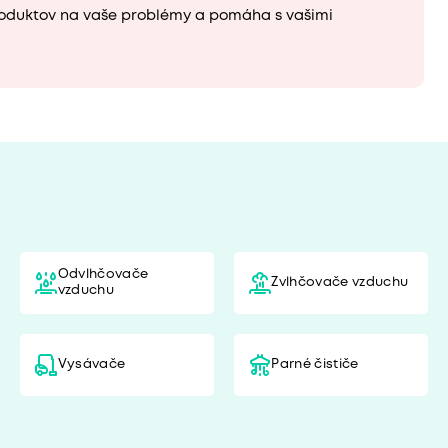
oduktov na vaše problémy a pomáha s vašimi
ú
Odvlhčovače
Zvlhčovače vzduchu
vzduchu
Vysávače
Parné čističe