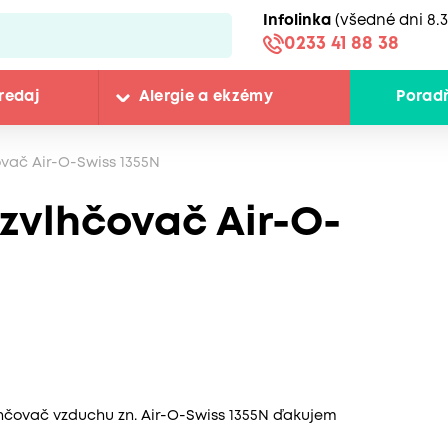
Infolinka
(všedné dni 8.3
0233 41 88 38
redaj
Alergie a ekzémy
Porad
vač Air-O-Swiss 1355N
zvlhčovač Air-O-
lhčovač vzduchu zn. Air-O-Swiss 1355N ďakujem