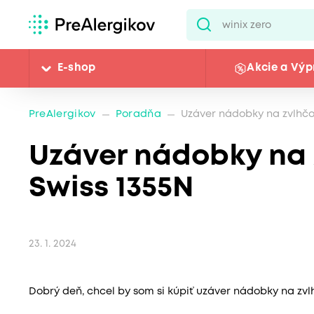
E-shop
Akcie a Výp
PreAlergikov
Poradňa
Uzáver nádobky na zvlhčo
Uzáver nádobky na 
Swiss 1355N
23. 1. 2024
Dobrý deň, chcel by som si kúpiť uzáver nádobky na zv