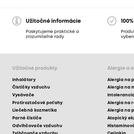
Užitočné informácie
100%
Poskytujeme praktické a
Produk
zrozumiteľné rady
vyber
Užitočné produkty
Alergie a 
Inhalátory
Alergia na 
Čističky vzduchu
Alergia na 
Vysávače
Intoleranci
Protiroztočové poťahy
Alergia na 
Liečebná kozmetika
Alergia na 
Parné čističe
Atopický e
Odvlhčovače vzduchu
Histamínová
Zvlhčovače vzduchu
Celiakia