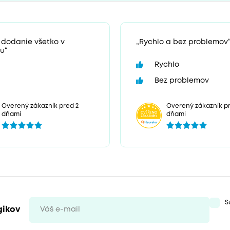
 dodanie všetko v
„Rychlo a bez problemov
u“
Rychlo
Bez problemov
Overený zákazník p
Overený zákazník pred 2
dňami
dňami
S
gikov