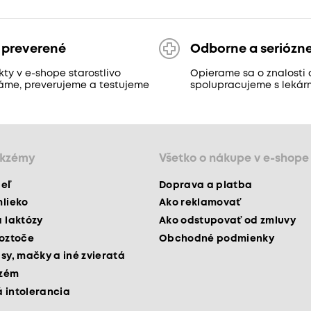
 preverené
Odborne a seriózn
ty v e-shope starostlivo
Opierame sa o znalosti 
áme, preverujeme a testujeme
spolupracujeme s lekár
ekzémy
Všetko o nákupe v e-shope
peľ
Doprava a platba
mlieko
Ako reklamovať
a laktózy
Ako odstupovať od zmluvy
roztoče
Obchodné podmienky
psy, mačky a iné zvieratá
kzém
 intolerancia