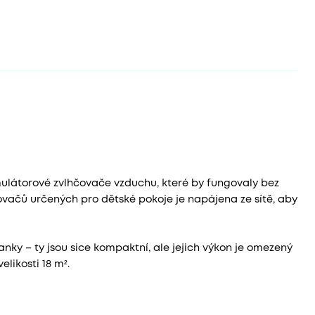
látorové zvlhčovače vzduchu, které by fungovaly bez
hčovačů určených pro dětské pokoje je napájena ze sítě, aby
ky – ty jsou sice kompaktní, ale jejich výkon je omezený
likosti 18 m².