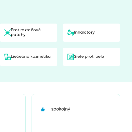
Protiroztočové
Inhalátory
poťahy
Liečebná kozmetika
Siete proti peľu
“
spokojný