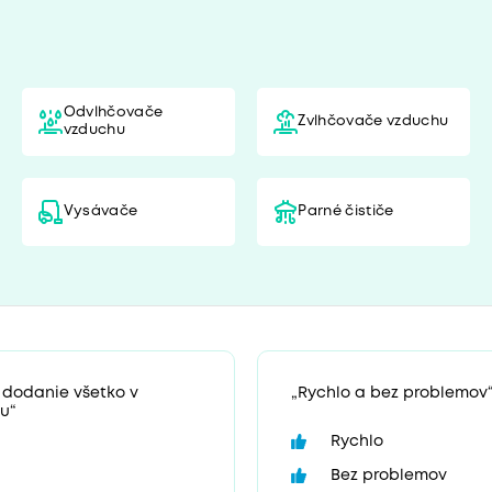
ú
Odvlhčovače
Zvlhčovače vzduchu
vzduchu
Vysávače
Parné čističe
 dodanie všetko v
„Rychlo a bez problemov
u“
Rychlo
Bez problemov