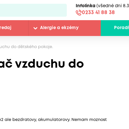
Infolinka
(všedné dni 8.3
0233 41 88 38
redaj
Alergie a ekzémy
Porad
uchu do dětského pokoje.
ač vzduchu do
8m2 ale bezdratovy, akumulatorovy. Nemam moznost