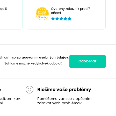
ed 5
Overený zákazník pred 7
dňami
úhlasím so
spracovaním osobných údajov
.
Odoberať
Súhlas je možné kedykoľvek odvolať.
e
Riešime vaše problémy
odborníkov,
Pomôžeme vám so zlepšením
mi
zdravotných problémov