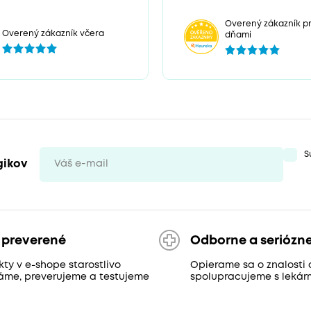
Overený zákazník pr
Overený zákazník včera
dňami
S
gikov
 preverené
Odborne a seriózn
ty v e-shope starostlivo
Opierame sa o znalosti 
áme, preverujeme a testujeme
spolupracujeme s lekár