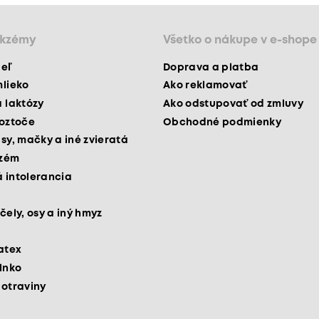
ekzémy
Všetko o nákupe v e-shope
peľ
Doprava a platba
mlieko
Ako reklamovať
a laktózy
Ako odstupovať od zmluvy
roztoče
Obchodné podmienky
psy, mačky a iné zvieratá
kzém
 intolerancia
čely, osy a iný hmyz
latex
slnko
potraviny