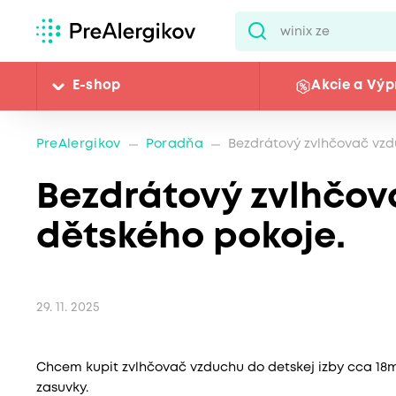
E-shop
Akcie a Výp
PreAlergikov
Poradňa
Bezdrátový zvlhčovač vzd
Bezdrátový zvlhčov
dětského pokoje.
29. 11. 2025
Chcem kupit zvlhčovač vzduchu do detskej izby cca 1
zasuvky.