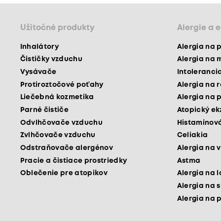
Užitočné produkty
Alergie a 
Inhalátory
Alergia na 
Čističky vzduchu
Alergia na 
Vysávače
Intoleranci
Protiroztočové poťahy
Alergia na 
Liečebná kozmetika
Alergia na 
Parné čističe
Atopický e
Odvlhčovače vzduchu
Histamínová
Zvlhčovače vzduchu
Celiakia
Odstraňovače alergénov
Alergia na v
Pracie a čistiace prostriedky
Astma
Oblečenie pre atopikov
Alergia na 
Alergia na 
Alergia na 