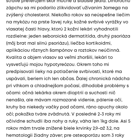
strave preferujem skôr múčne a sladšie jedlá. Dlhoročnú
zápchu sa mi podarilo zlikvidovať užívaním 3omega na
zvýšený cholesterol. Niekoľko rokov sa neúspešne liečim
na mykózu na prste ľavej ruky, kožné svrbivé vyrážky vo
vlasatej časti hlavy, ktorú 2 kožní lekári vyhodnotili
rozdielne: jeden seboroická dermatitída, druhý psoriáza
(môj brat mal silnú psoriázu), liečba kortikoidmi,
aplikáciou rôznych šampónov a roztokov neúčinná.
Kvalita a objem vlasov sa veľmi zhoršili, lekári to
vysvetľujú mojou hypotyreózou. Okrem toho mi
predpisovali lieky na potlačenie svrbivosti, ktoré ma
uspávali, beriem ich len občas. Ďalej chronická nádcha
pri vlhkom a chladnejšom počasí, dlhodobé problémy s
očami: očná lekárka okrem dioptrií a suchosti nič
nenašla, ale mávam rozmazané videnie, pálenie očí,
kruhy ba niekedy vačky pod očami, ráno opuchy okolo
očí; pokožka tváre zvädnutá. V posledné 2-3 roky mi
očividne schudli iba nohy a ruky, váha len 1kg dole. Asi 5
rokov mám trvale znížené biele krvinky 2,9-až 3,2, na
hematologii žiadny záver; pre osteoporózu som 3 roky