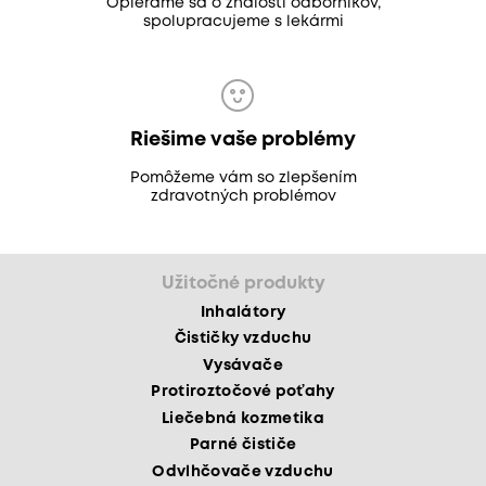
Opierame sa o znalosti odborníkov,
spolupracujeme s lekármi
Riešime vaše problémy
Pomôžeme vám so zlepšením
zdravotných problémov
Užitočné produkty
Inhalátory
Čističky vzduchu
Vysávače
Protiroztočové poťahy
Liečebná kozmetika
Parné čističe
Odvlhčovače vzduchu