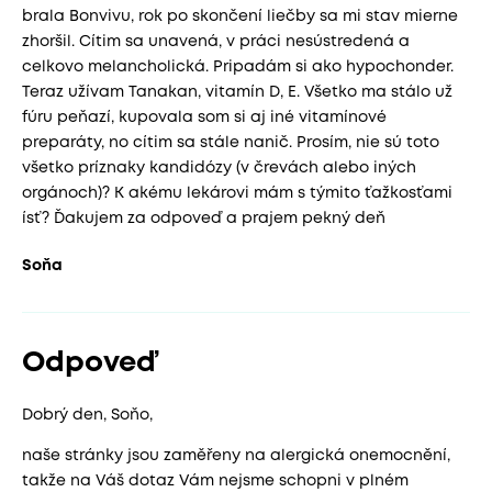
brala Bonvivu, rok po skončení liečby sa mi stav mierne
zhoršil. Cítim sa unavená, v práci nesústredená a
celkovo melancholická. Pripadám si ako hypochonder.
Teraz užívam Tanakan, vitamín D, E. Všetko ma stálo už
fúru peňazí, kupovala som si aj iné vitamínové
preparáty, no cítim sa stále nanič. Prosím, nie sú toto
všetko príznaky kandidózy (v črevách alebo iných
orgánoch)? K akému lekárovi mám s týmito ťažkosťami
ísť? Ďakujem za odpoveď a prajem pekný deň
Soňa
Odpoveď
Dobrý den, Soňo,
naše stránky jsou zaměřeny na alergická onemocnění,
takže na Váš dotaz Vám nejsme schopni v plném