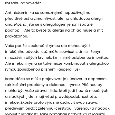
rozsahu odpovědět.
Antihistaminika se samozřejmě nepoužívají na
přecitlivělost a zimomřivost, ale na chladovou alergii
ano. Možná jste se s alergologem jenom špatně
pochopili. Ale to byste tu alergii na chlad musela mít
prokázanou.
Vaše potíže s celoroční rýmou ale mohou být i
infekčního původu, což může souviset s tím sníženým
množstvím bílých krvinek, tzn. mírně oslabenou imunitou.
Ale infekční rýma se také může kombinovat s alergickou
rýmou způsobenou plísněmi (aspergillus).
Kandidóza se může projevovat jak únavou a depresemi,
tak kožními problémy a dokonce i rýmou. Příčinou by
mohla být Vaše strava - lidé, kteří jedí hodně moučných
a sladkých jídel, mají větší pravděpodobnost této
infekce. Zkuste proto výrazně ozdravit svou stravu,
především přidat zeleninu (čerstvou i vařenou) a naopak
vypustit sladkosti. Také pomáhají probiotika (z jogurtů