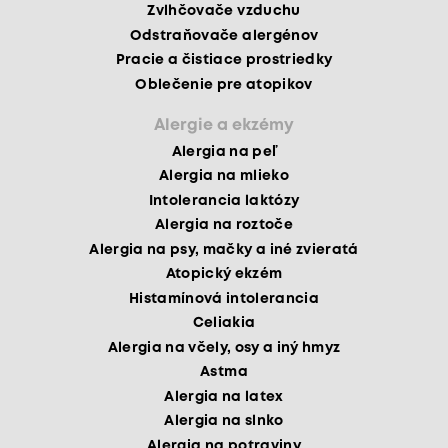
Zvlhčovače vzduchu
Odstraňovače alergénov
Pracie a čistiace prostriedky
Oblečenie pre atopikov
Alergie a ekzémy
Alergia na peľ
Alergia na mlieko
Intolerancia laktózy
Alergia na roztoče
Alergia na psy, mačky a iné zvieratá
Atopický ekzém
Histamínová intolerancia
Celiakia
Alergia na včely, osy a iný hmyz
Astma
Alergia na latex
Alergia na slnko
Alergia na potraviny