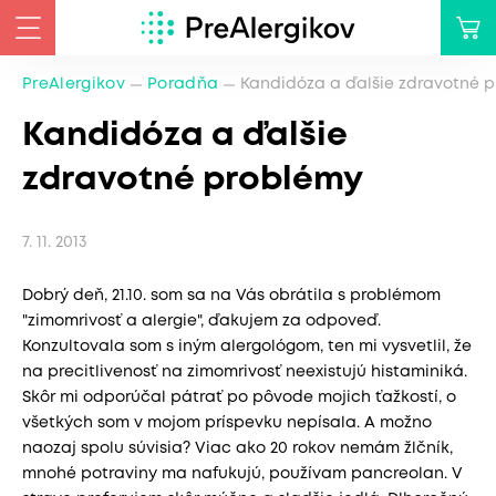
PreAlergikov
Poradňa
Kandidóza a ďalšie zdravotné 
Kandidóza a ďalšie
zdravotné problémy
7. 11. 2013
Dobrý deň, 21.10. som sa na Vás obrátila s problémom
"zimomrivosť a alergie", ďakujem za odpoveď.
Konzultovala som s iným alergológom, ten mi vysvetlil, že
na precitlivenosť na zimomrivosť neexistujú histaminiká.
Skôr mi odporúčal pátrať po pôvode mojich ťažkostí, o
všetkých som v mojom príspevku nepísala. A možno
naozaj spolu súvisia? Viac ako 20 rokov nemám žlčník,
mnohé potraviny ma nafukujú, používam pancreolan. V