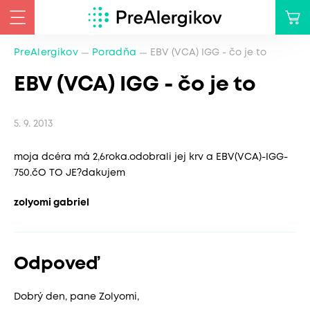
PreAlergikov
Poradňa
EBV (VCA) IGG - čo je to
EBV (VCA) IGG - čo je to
5. 9. 2013
moja dcéra má 2,6roka.odobrali jej krv a EBV(VCA)-IGG-
750.čO TO JE?dakujem
zolyomi gabriel
Odpoveď
Dobrý den, pane Zolyomi,