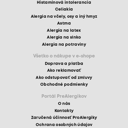
Histamínová intolerancia
Celiakia
Alergia na včely, osy a iný hmyz
Astma
Alergia na latex
Alergia na slnko
Alergia na potraviny
Všetko o nákupe v e-shope
Doprava a platba
Ako reklamovať
Ako odstupovať od zmluvy
Obchodné podmienky
Portál PreAlergikov
O nás
Kontakty
Zaručená účinnosť ProAlergiky
Ochrana osobných údajov