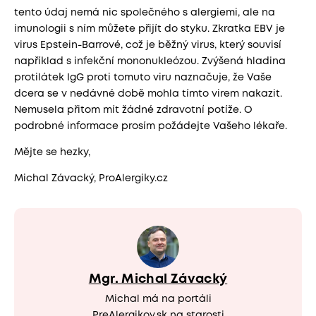
tento údaj nemá nic společného s alergiemi, ale na
imunologii s ním můžete přijít do styku. Zkratka EBV je
virus Epstein-Barrové, což je běžný virus, který souvisí
například s infekční mononukleózou. Zvýšená hladina
protilátek IgG proti tomuto viru naznačuje, že Vaše
dcera se v nedávné době mohla tímto virem nakazit.
Nemusela přitom mít žádné zdravotní potíže. O
podrobné informace prosím požádejte Vašeho lékaře.
Mějte se hezky,
Michal Závacký, ProAlergiky.cz
Mgr. Michal Závacký
Michal má na portáli
PreAlergikov.sk na starosti