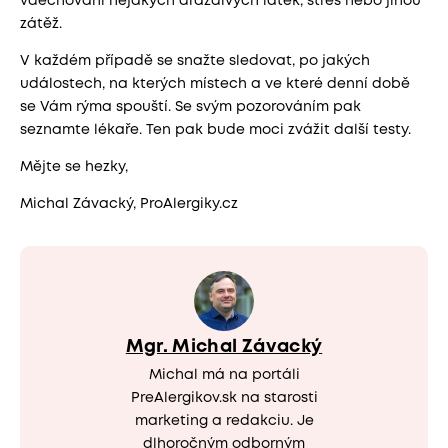
vdechování nějakých dráždivých látek, stres nebo jinou
zátěž.
V každém případě se snažte sledovat, po jakých
událostech, na kterých místech a ve které denní době
se Vám rýma spouští. Se svým pozorováním pak
seznamte lékaře. Ten pak bude moci zvážit další testy.
Mějte se hezky,
Michal Závacký, ProAlergiky.cz
Mgr. Michal Závacký
Michal má na portáli
PreAlergikov.sk na starosti
marketing a redakciu. Je
dlhoročným odborným