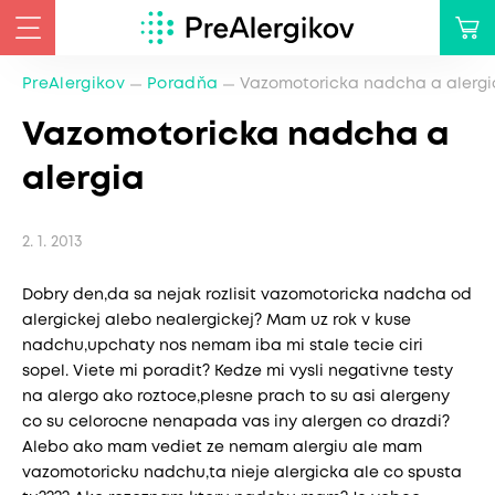
PreAlergikov
Poradňa
Vazomotoricka nadcha a alergi
Vazomotoricka nadcha a
alergia
2. 1. 2013
Dobry den,da sa nejak rozlisit vazomotoricka nadcha od
alergickej alebo nealergickej? Mam uz rok v kuse
nadchu,upchaty nos nemam iba mi stale tecie ciri
sopel. Viete mi poradit? Kedze mi vysli negativne testy
na alergo ako roztoce,plesne prach to su asi alergeny
co su celorocne nenapada vas iny alergen co drazdi?
Alebo ako mam vediet ze nemam alergiu ale mam
vazomotoricku nadchu,ta nieje alergicka ale co spusta