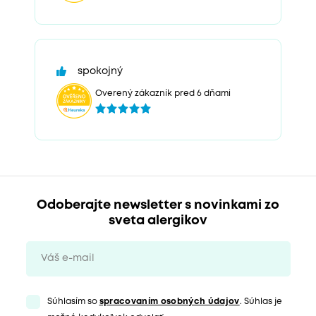
spokojný
Overený zákazník pred 6 dňami
Odoberajte newsletter s novinkami zo
sveta alergikov
Súhlasím so
spracovaním osobných údajov
. Súhlas je