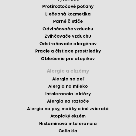
Protiroztočové poťahy
Liečebná kozmetika
Parné čističe
Odvlhčovače vzduchu
Zvlhčovače vzduchu
Odstraňovače alergénov
Pracie a čistiace prostriedky
Oblečenie pre atopikov
Alergie a ekzémy
Alergia na peľ
Alergia na mlieko
Intolerancia laktózy
Alergia na roztoče
Alergia na psy, mačky a iné zvieratá
Atopický ekzém
Histamínová intolerancia
Celiakia