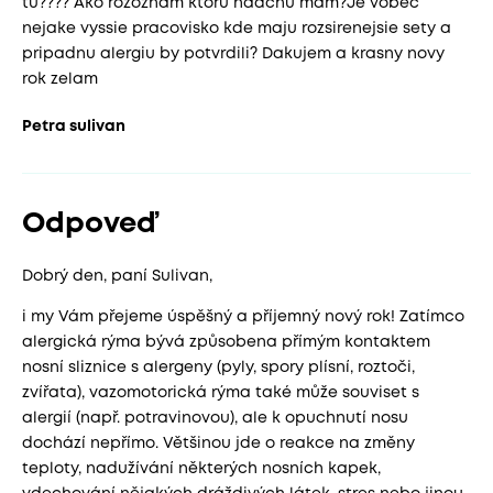
tu???? Ako rozoznam ktoru nadchu mam?Je vobec
nejake vyssie pracovisko kde maju rozsirenejsie sety a
pripadnu alergiu by potvrdili? Dakujem a krasny novy
rok zelam
Petra sulivan
Odpoveď
Dobrý den, paní Sulivan,
i my Vám přejeme úspěšný a příjemný nový rok! Zatímco
alergická rýma bývá způsobena přímým kontaktem
nosní sliznice s alergeny (pyly, spory plísní, roztoči,
zvířata), vazomotorická rýma také může souviset s
alergií (např. potravinovou), ale k opuchnutí nosu
dochází nepřímo. Většinou jde o reakce na změny
teploty, nadužívání některých nosních kapek,