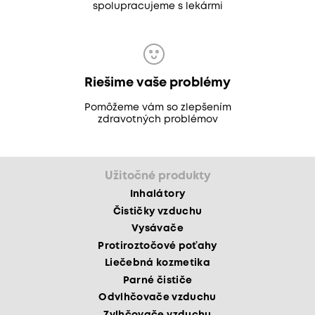
spolupracujeme s lekármi
Riešime vaše problémy
Pomôžeme vám so zlepšením
zdravotných problémov
Užitočné produkty
Inhalátory
Čističky vzduchu
Vysávače
Protiroztočové poťahy
Liečebná kozmetika
Parné čističe
Odvlhčovače vzduchu
Zvlhčovače vzduchu