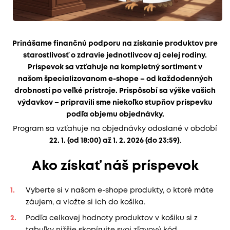
Prinášame finančnú podporu na získanie produktov pre
starostlivosť o zdravie jednotlivcov aj celej rodiny.
Príspevok sa vzťahuje na kompletný sortiment v
našom špecializovanom e-shope – od každodenných
drobností po veľké prístroje. Prispôsobí sa výške vašich
výdavkov – pripravili sme niekoľko stupňov príspevku
podľa objemu objednávky.
Program sa vzťahuje na objednávky odoslané v období
22. 1. (od 18:00) až 1. 2. 2026 (do 23:59)
.
Ako získať náš príspevok
Vyberte si v našom e-shope produkty, o ktoré máte
záujem, a vložte si ich do košíka.
Podľa celkovej hodnoty produktov v košíku si z
tabuľky nižšie skopírujte svoj zľavový kód.