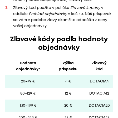
Zľavový kód použite v políčku
Zľavové kupóny
v
oddiele
Prehľad objednávky
v košíku. Náš príspevok
sa vám v podobe zľavy okamžite odpočíta z ceny
vašej objednávky.
Zľavové kódy podľa hodnoty
objednávky
Hodnota
Výška
Zľavový
objednávky*
príspevku
kód
20–79 €
4 €
DOTACIA4
80–129 €
12 €
DOTACIA12
130–199 €
20 €
DOTACIA20
200–299 €
28 €
DOTACIA28