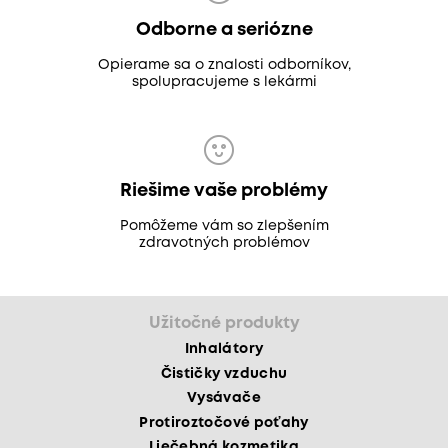
Odborne a seriózne
Opierame sa o znalosti odborníkov,
spolupracujeme s lekármi
Riešime vaše problémy
Pomôžeme vám so zlepšením
zdravotných problémov
Užitočné produkty
Inhalátory
Čističky vzduchu
Vysávače
Protiroztočové poťahy
Liečebná kozmetika