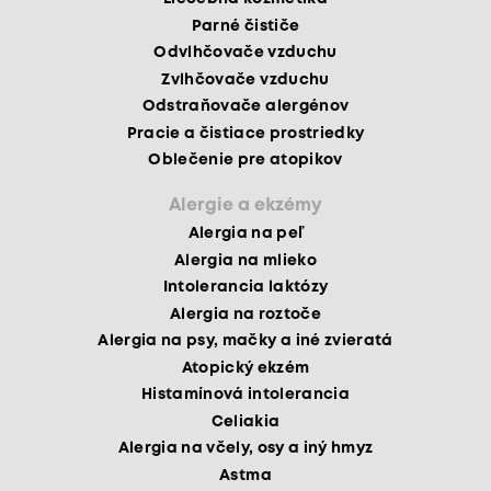
Parné čističe
Odvlhčovače vzduchu
Zvlhčovače vzduchu
Odstraňovače alergénov
Pracie a čistiace prostriedky
Oblečenie pre atopikov
Alergie a ekzémy
Alergia na peľ
Alergia na mlieko
Intolerancia laktózy
Alergia na roztoče
Alergia na psy, mačky a iné zvieratá
Atopický ekzém
Histamínová intolerancia
Celiakia
Alergia na včely, osy a iný hmyz
Astma