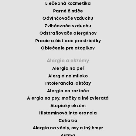
Liečebná kozmetika
Parné čističe
Odvlhčovače vzduchu
Zvlhčovače vzduchu
Odstraňovače alergénov
Pracie a čistiace prostriedky
Oblečenie pre atopikov
Alergie a ekzémy
Alergia na peľ
Alergia na mlieko
Intolerancia laktózy
Alergia na roztoče
Alergia na psy, mačky a iné zvieratá
Atopický ekzém
Histamínová intolerancia
Celiakia
Alergia na včely, osy a iný hmyz
Astma