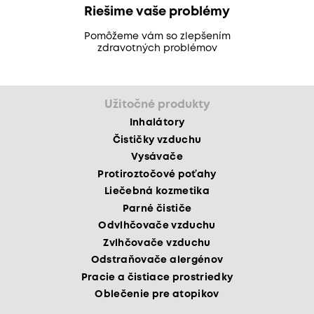
Riešime vaše problémy
Pomôžeme vám so zlepšením
zdravotných problémov
Užitočné produkty
Inhalátory
Čističky vzduchu
Vysávače
Protiroztočové poťahy
Liečebná kozmetika
Parné čističe
Odvlhčovače vzduchu
Zvlhčovače vzduchu
Odstraňovače alergénov
Pracie a čistiace prostriedky
Oblečenie pre atopikov