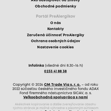
Ako odstupovať od zmluvy
Obchodné podmienky
Portál PreAlergikov
O nás
Kontakty
Zaručená účinnosť ProAlergiky
Ochrana osobných údajov
Nastavenie cookies
Infolinka
(všedné dni 8.30–16 h)
0233 41 88 38
Copyright © 2026
CM Trade Via s. r. o.
– od roku
2022 súčasťou českého investičného fondu ADAX
Fond firemného nástupníctva SICAV, a. s.
Veľkoobchodná spolupráca s nami
Akékoľvek kopírovanie a ďalšie zverejňovanie obsahu
týchto stránok je možné výhradne s písomným súhlasom