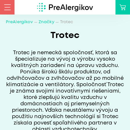
PreAlergikov
Značky
Trotec
Trotec
Trotec je nemecká spoločnosť, ktorá sa
špecializuje na vývoj a výrobu vysoko
kvalitných zariadení na úpravu vzduchu.
Ponúka širokú škálu produktov, od
odvlhčovačov a zvlhčovačov až po mobilné
klimatizácie a ventilátory. Spoločnosť Trotec
je známa svojimi inovatívnymi riešeniami,
ktoré zlepšujú kvalitu vzduchu v
domácnostiach aj priemyselných
priestoroch. Vďaka neustálemu vývoju a
použitiu najnovších technológií si Trotec
získala povesť spoľahlivého partnera v
oblasti vzduchotechniky.