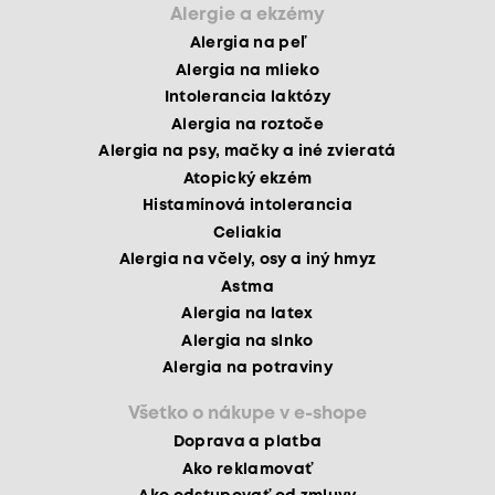
Alergie a ekzémy
Alergia na peľ
Alergia na mlieko
Intolerancia laktózy
Alergia na roztoče
Alergia na psy, mačky a iné zvieratá
Atopický ekzém
Histamínová intolerancia
Celiakia
Alergia na včely, osy a iný hmyz
Astma
Alergia na latex
Alergia na slnko
Alergia na potraviny
Všetko o nákupe v e-shope
Doprava a platba
Ako reklamovať