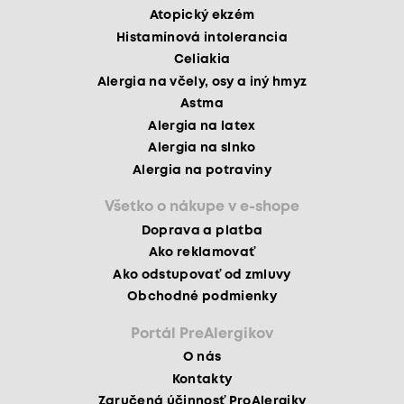
Atopický ekzém
Histamínová intolerancia
Celiakia
Alergia na včely, osy a iný hmyz
Astma
Alergia na latex
Alergia na slnko
Alergia na potraviny
Všetko o nákupe v e-shope
Doprava a platba
Ako reklamovať
Ako odstupovať od zmluvy
Obchodné podmienky
Portál PreAlergikov
O nás
Kontakty
Zaručená účinnosť ProAlergiky