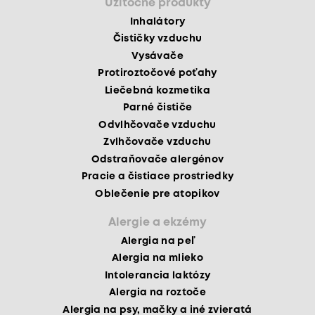
Užitočné produkty
Inhalátory
Čističky vzduchu
Vysávače
Protiroztočové poťahy
Liečebná kozmetika
Parné čističe
Odvlhčovače vzduchu
Zvlhčovače vzduchu
Odstraňovače alergénov
Pracie a čistiace prostriedky
Oblečenie pre atopikov
Alergie a ekzémy
Alergia na peľ
Alergia na mlieko
Intolerancia laktózy
Alergia na roztoče
Alergia na psy, mačky a iné zvieratá