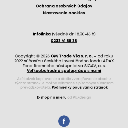
Ochrana osobných údajov
Nastavenie cookies
Infolinka
(všedné dni 8.30–16 h)
0233 41 88 38
Copyright © 2026
CM Trade Via s. r. o.
– od roku
2022 súčasťou českého investičného fondu ADAX
Fond firemného nástupníctva SICAV, a. s.
Veľkoobchodná spolupráca s nami
Akékoľvek kopírovanie a ďalšie zverejňovanie obsahu
týchto stránok je možné výhradne s písomným súhlasom
prevádzkovateľa.
Podmienky používania stránok
E-shop na mieru
od PUXdesign