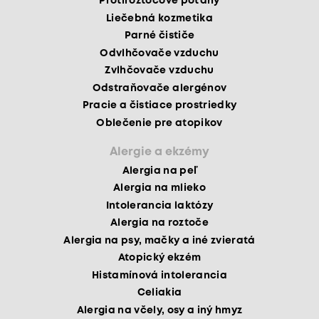
Protiroztočové poťahy
Liečebná kozmetika
Parné čističe
Odvlhčovače vzduchu
Zvlhčovače vzduchu
Odstraňovače alergénov
Pracie a čistiace prostriedky
Oblečenie pre atopikov
Alergie a ekzémy
Alergia na peľ
Alergia na mlieko
Intolerancia laktózy
Alergia na roztoče
Alergia na psy, mačky a iné zvieratá
Atopický ekzém
Histamínová intolerancia
Celiakia
Alergia na včely, osy a iný hmyz