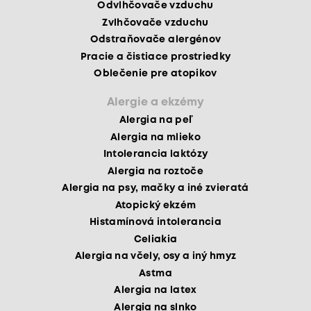
Odvlhčovače vzduchu
Zvlhčovače vzduchu
Odstraňovače alergénov
Pracie a čistiace prostriedky
Oblečenie pre atopikov
Alergie a ekzémy
Alergia na peľ
Alergia na mlieko
Intolerancia laktózy
Alergia na roztoče
Alergia na psy, mačky a iné zvieratá
Atopický ekzém
Histamínová intolerancia
Celiakia
Alergia na včely, osy a iný hmyz
Astma
Alergia na latex
Alergia na slnko