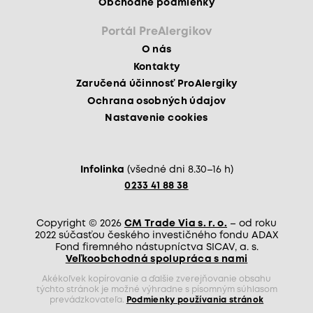
Obchodné podmienky
Portál PreAlergikov
O nás
Kontakty
Zaručená účinnosť ProAlergiky
Ochrana osobných údajov
Nastavenie cookies
Infolinka
(všedné dni 8.30–16 h)
0233 41 88 38
Copyright © 2026
CM Trade Via s. r. o.
– od roku
2022 súčasťou českého investičného fondu ADAX
Fond firemného nástupníctva SICAV, a. s.
Veľkoobchodná spolupráca s nami
Akékoľvek kopírovanie a ďalšie zverejňovanie obsahu
týchto stránok je možné výhradne s písomným súhlasom
prevádzkovateľa.
Podmienky používania stránok