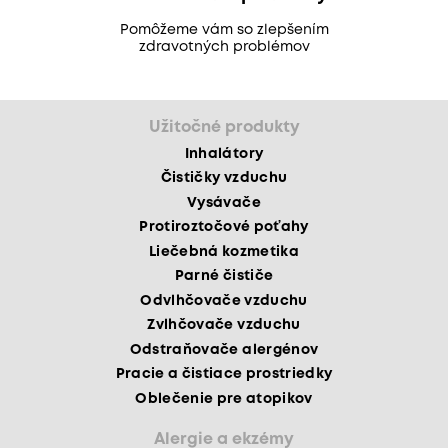
Pomôžeme vám so zlepšením
zdravotných problémov
Užitočné produkty
Inhalátory
Čističky vzduchu
Vysávače
Protiroztočové poťahy
Liečebná kozmetika
Parné čističe
Odvlhčovače vzduchu
Zvlhčovače vzduchu
Odstraňovače alergénov
Pracie a čistiace prostriedky
Oblečenie pre atopikov
Alergie a ekzémy