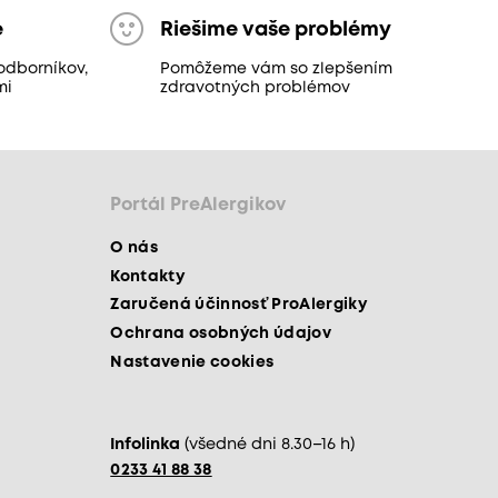
e
Riešime vaše problémy
odborníkov,
Pomôžeme vám so zlepšením
mi
zdravotných problémov
Portál PreAlergikov
O nás
Kontakty
Zaručená účinnosť ProAlergiky
Ochrana osobných údajov
Nastavenie cookies
Infolinka
(všedné dni 8.30–16 h)
0233 41 88 38