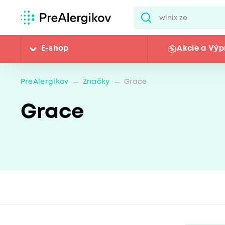
E-shop
Akcie a Výp
PreAlergikov
Značky
Grace
Grace