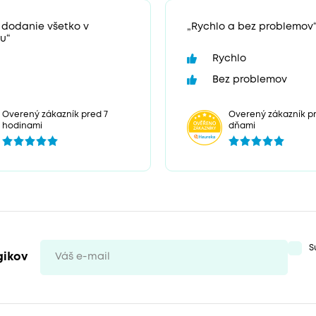
 dodanie všetko v
„Rychlo a bez problemov
u“
Rychlo
Bez problemov
Overený zákazník pr
Overený zákazník pred 7
dňami
hodinami
S
gikov