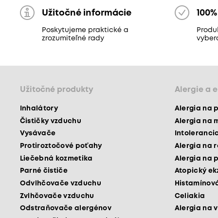
Užitočné informácie
100%
Poskytujeme praktické a
Produk
zrozumiteľné rady
vyber
Užitočné produkty
Alergie a 
Inhalátory
Alergia na 
Čističky vzduchu
Alergia na 
Vysávače
Intoleranci
Protiroztočové poťahy
Alergia na 
Liečebná kozmetika
Alergia na 
Parné čističe
Atopický e
Odvlhčovače vzduchu
Histamínová
Zvlhčovače vzduchu
Celiakia
Odstraňovače alergénov
Alergia na v