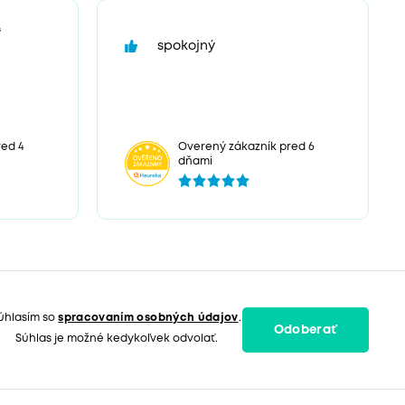
“
spokojný
ed 4
Overený zákazník pred 6
dňami
úhlasím so
spracovaním osobných údajov
.
Odoberať
Súhlas je možné kedykoľvek odvolať.