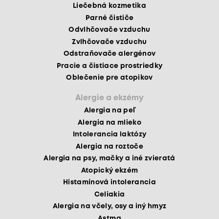
Liečebná kozmetika
Parné čističe
Odvlhčovače vzduchu
Zvlhčovače vzduchu
Odstraňovače alergénov
Pracie a čistiace prostriedky
Oblečenie pre atopikov
Alergie a ekzémy
Alergia na peľ
Alergia na mlieko
Intolerancia laktózy
Alergia na roztoče
Alergia na psy, mačky a iné zvieratá
Atopický ekzém
Histamínová intolerancia
Celiakia
Alergia na včely, osy a iný hmyz
Astma