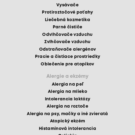
Vysávače
Protiroztočové poťahy
Liečebná kozmetika
Parné čističe
Odvlhčovače vzduchu
Zvlhčovače vzduchu
Odstraňovače alergénov
Pracie a čistiace prostriedky
Oblečenie pre atopikov
Alergie a ekzémy
Alergia na peľ
Alergia na mlieko
Intolerancia laktózy
Alergia na roztoče
Alergia na psy, mačky a iné zvieratá
Atopický ekzém
Histamínová intolerancia