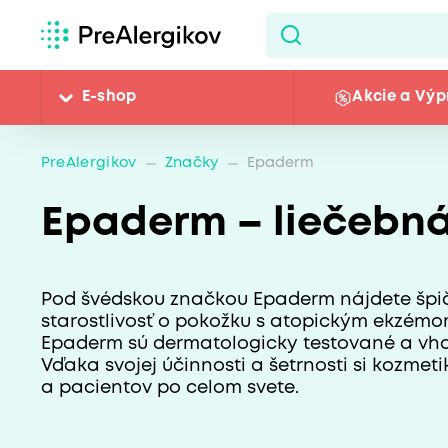
E-shop
Akcie a Výp
PreAlergikov
Značky
Epaderm
Epaderm – liečebná
Pod švédskou značkou Epaderm nájdete špič
starostlivosť o pokožku s atopickým ekzémo
Epaderm sú dermatologicky testované a vhod
Vďaka svojej účinnosti a šetrnosti si kozme
a pacientov po celom svete.