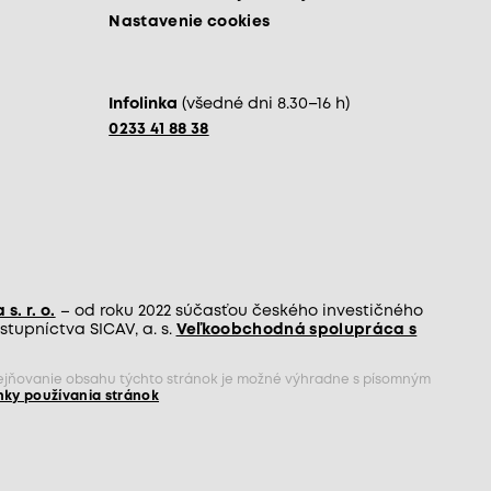
Nastavenie cookies
Infolinka
(všedné dni 8.30–16 h)
0233 41 88 38
s. r. o.
– od roku 2022 súčasťou českého investičného
tupníctva SICAV, a. s.
Veľkoobchodná spolupráca s
rejňovanie obsahu týchto stránok je možné výhradne s písomným
ky používania stránok