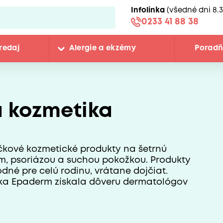
Infolinka
(všedné dni 8.3
0233 41 88 38
redaj
Alergie a ekzémy
Porad
 kozmetika
kové kozmetické produkty na šetrnú
m, psoriázou a suchou pokožkou. Produkty
né pre celú rodinu, vrátane dojčiat.
tika Epaderm získala dôveru dermatológov