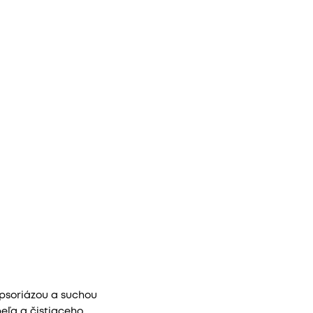
 psoriázou a suchou
eľa a čistiaceho