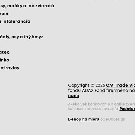
psy, mačky a iné zvieratá
kzém
 intolerancia
čely, osy a iný hmyz
latex
slnko
potraviny
Copyright © 2026
CM Trade Via 
fondu ADAX Fond firemného nás
nami
Akékoľvek kopírovanie a ďalšie zve
súhlasom prevádzkovateľa.
Podmien
E-shop na mieru
od PUXdesign