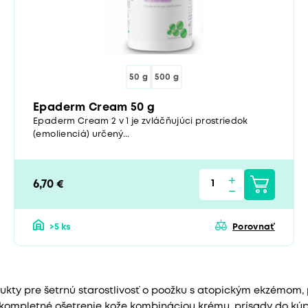
50 g
500 g
Epaderm Cream 50 g
Epaderm Cream 2 v 1 je zvláčňujúci prostriedok
(emolienciá) určený...
6,70 €
>5 ks
Porovnať
kty pre šetrnú starostlivosť o poožku s atopickým ekzémom,
kompletné ošetrenie kože kombináciou krému, prísady do kúp