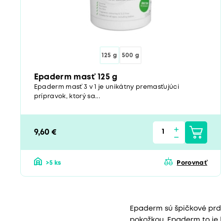
125 g
500 g
Epaderm masť 125 g
Epaderm masť 3 v 1 je unikátny premasťujúci
prípravok, ktorý sa...
9,60 €
>5 ks
Porovnať
Epaderm sú špičkové prdu
pokožkou. Epaderm to je 