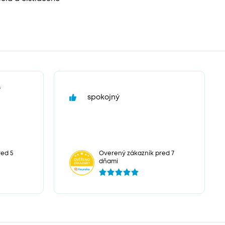
“
spokojný
ed 5
Overený zákazník pred 7
dňami