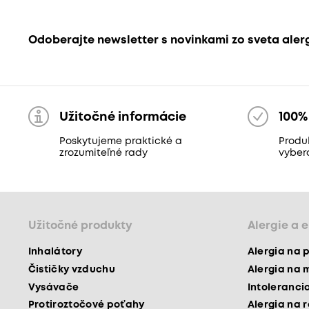
Odoberajte newsletter s novinkami zo sveta aler
Užitočné informácie
100%
Poskytujeme praktické a
Produk
zrozumiteľné rady
vyber
Užitočné produkty
Alergie a 
Inhalátory
Alergia na 
Čističky vzduchu
Alergia na 
Vysávače
Intoleranci
Protiroztočové poťahy
Alergia na 