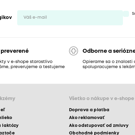
S
gikov
 preverené
Odborne a seriózn
ty v e-shope starostlivo
Opierame sa o znalosti 
áme, preverujeme a testujeme
spolupracujeme s lekár
ekzémy
Všetko o nákupe v e-shope
peľ
Doprava a platba
mlieko
Ako reklamovať
a laktózy
Ako odstupovať od zmluvy
roztoče
Obchodné podmienky