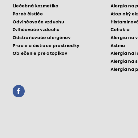
Liečebná kozmetika
Alergia na 
Parné čističe
Atopický e
Odvlhčovače vzduchu
Histamínová
Zvlhčovače vzduchu
Celiakia
Odstraňovače alergénov
Alergia na v
Pracie a čistiace prostriedky
Astma
Oblečenie pre atopikov
Alergia na 
Alergia na 
Alergia na 