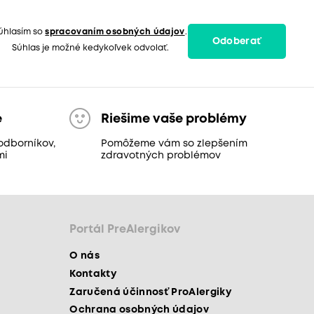
úhlasím so
spracovaním osobných údajov
.
Odoberať
Súhlas je možné kedykoľvek odvolať.
e
Riešime vaše problémy
odborníkov,
Pomôžeme vám so zlepšením
mi
zdravotných problémov
Portál PreAlergikov
O nás
Kontakty
Zaručená účinnosť ProAlergiky
Ochrana osobných údajov