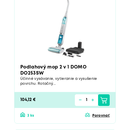
Podlahový mop 2 v 1 DOMO
DO253SW
Účinné vysávanie, vytieranie a vysušenie
povrchu. Rotačný...
104,12 €
3 ks
Porovnať