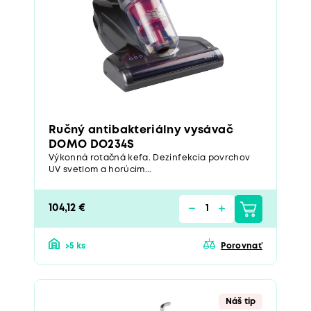
Ručný antibakteriálny vysávač
DOMO DO234S
Výkonná rotačná kefa. Dezinfekcia povrchov
UV svetlom a horúcim...
104,12 €
>5 ks
Porovnať
Náš tip