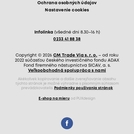
Ochrana osobných údajov
Nastavenie cookies
Infolinka
(všedné dni 8.30–16 h)
0233 41 88 38
Copyright © 2026
CM Trade Via s. r. o.
– od roku
2022 súčasťou českého investičného fondu ADAX
Fond firemného nástupníctva SICAV, a. s.
Veľkoobchodná spolupráca s nami
Akékoľvek kopírovanie a ďalšie zverejňovanie obsahu
týchto stránok je možné výhradne s písomným súhlasom
prevádzkovateľa.
Podmienky používania stránok
E-shop na mieru
od PUXdesign