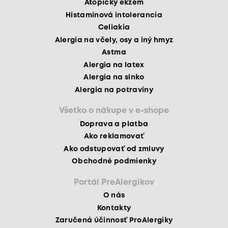
Atopický ekzém
Histamínová intolerancia
Celiakia
Alergia na včely, osy a iný hmyz
Astma
Alergia na latex
Alergia na slnko
Alergia na potraviny
Všetko o nákupe v e-shope
Doprava a platba
Ako reklamovať
Ako odstupovať od zmluvy
Obchodné podmienky
Portál PreAlergikov
O nás
Kontakty
Zaručená účinnosť ProAlergiky