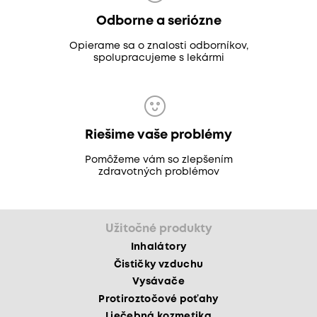
Odborne a seriózne
Opierame sa o znalosti odborníkov,
spolupracujeme s lekármi
Riešime vaše problémy
Pomôžeme vám so zlepšením
zdravotných problémov
Užitočné produkty
Inhalátory
Čističky vzduchu
Vysávače
Protiroztočové poťahy
Liečebná kozmetika