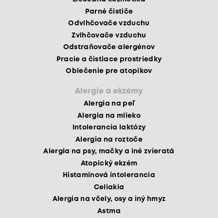
Parné čističe
Odvlhčovače vzduchu
Zvlhčovače vzduchu
Odstraňovače alergénov
Pracie a čistiace prostriedky
Oblečenie pre atopikov
Alergie a ekzémy
Alergia na peľ
Alergia na mlieko
Intolerancia laktózy
Alergia na roztoče
Alergia na psy, mačky a iné zvieratá
Atopický ekzém
Histamínová intolerancia
Celiakia
Alergia na včely, osy a iný hmyz
Astma