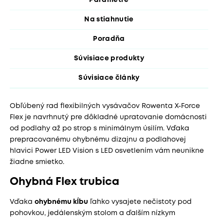
Parametre
Na stiahnutie
Poradňa
Súvisiace produkty
Súvisiace články
Obľúbený rad flexibilných vysávačov Rowenta X-Force
Flex je navrhnutý pre dôkladné upratovanie domácnosti
od podlahy až po strop s minimálnym úsilím. Vďaka
prepracovanému ohybnému dizajnu a podlahovej
hlavici Power LED Vision s LED osvetlením vám neunikne
žiadne smietko.
Ohybná Flex trubica
Vďaka
ohybnému kĺbu
ľahko vysajete nečistoty pod
pohovkou, jedálenským stolom a ďalším nízkym