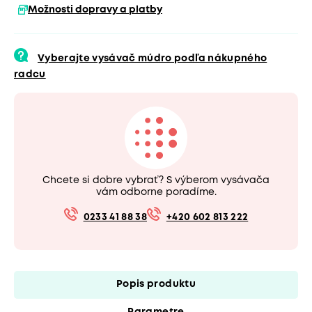
Možnosti dopravy a platby
Vyberajte vysávač múdro podľa nákupného
radcu
Chcete si dobre vybrať? S výberom vysávača
vám odborne poradíme.
0233 41 88 38
+420 602 813 222
Popis produktu