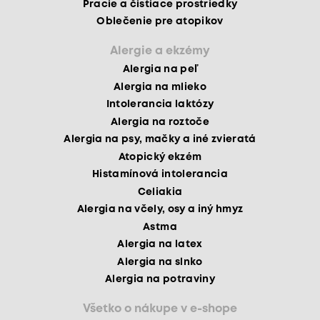
Pracie a čistiace prostriedky
Oblečenie pre atopikov
Alergie a ekzémy
Alergia na peľ
Alergia na mlieko
Intolerancia laktózy
Alergia na roztoče
Alergia na psy, mačky a iné zvieratá
Atopický ekzém
Histamínová intolerancia
Celiakia
Alergia na včely, osy a iný hmyz
Astma
Alergia na latex
Alergia na slnko
Alergia na potraviny
Všetko o nákupe v e-shope