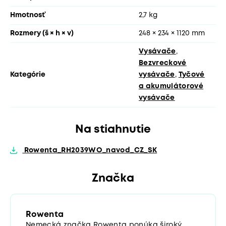
Hmotnosť
2,7 kg
Rozmery (š × h × v)
248 × 234 × 1120 mm
Vysávače
,
Bezvreckové
Kategórie
vysávače
,
Tyčové
a akumulátorové
vysávače
Na stiahnutie
Rowenta_RH2039WO_navod_CZ_SK
Značka
Rowenta
Nemecká značka Rowenta ponúka široký