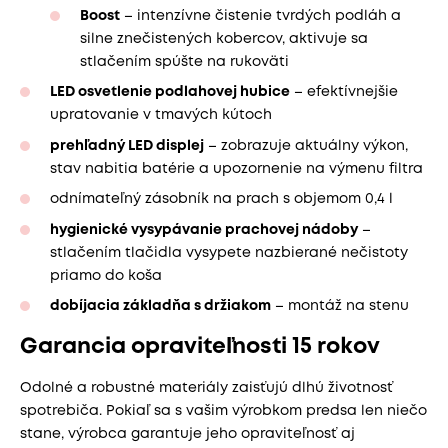
Boost
– intenzívne čistenie tvrdých podláh a
silne znečistených kobercov, aktivuje sa
stlačením spúšte na rukoväti
LED osvetlenie podlahovej hubice
– efektívnejšie
upratovanie v tmavých kútoch
prehľadný LED displej
– zobrazuje aktuálny výkon,
stav nabitia batérie a upozornenie na výmenu filtra
odnímateľný zásobník na prach s objemom 0,4 l
hygienické vysypávanie prachovej nádoby
–
stlačením tlačidla vysypete nazbierané nečistoty
priamo do koša
dobíjacia základňa s držiakom
– montáž na stenu
Garancia opraviteľnosti 15 rokov
Odolné a robustné materiály zaisťujú dlhú životnosť
spotrebiča. Pokiaľ sa s vašim výrobkom predsa len niečo
stane, výrobca garantuje jeho opraviteľnosť aj