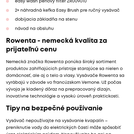
easy wash penový filter ZR009010
2× náhradná kefka Easy Brush pre ručný vysávač
dobíjacia základňa na stenu
návod na obsluhu
Rowenta - nemecká kvalita za
prijateľnú cenu
Nemecká značka Rowenta ponúka široký sortiment
produktov zahŕňajúcich prístroje starajúce sa nielen o
domácnosť, ale aj o telo a vlasy. Vysávače Rowenta sa
vyrábajú v závode vo francúzskom Vernone. Už počas
vývoja je kladený dôraz na prepracovaný dizajn,
inovatívne technológie a vysokú úroveň praktickosti.
Tipy na bezpečné používanie
Vysávač nepoužívajte na vysávanie kvapalín –
preniknutie vody do elektrických častí môže spôsobiť