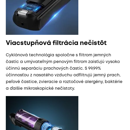
Viacstupňová filtrácia nečistôt
Cyklónová technológia spoločne s filtrom jemných
častíc a umývateľným penovým filtrom zaisťujú vysoko
účinnú separáciu prachových častíc. S 99,99%
účinnosťou z nasatého vzduchu odfiltrujú jemný prach,
peľové častice, zvieracie a roztočové alergény, baktérie
a ďalšie mikroskopické nečistoty.