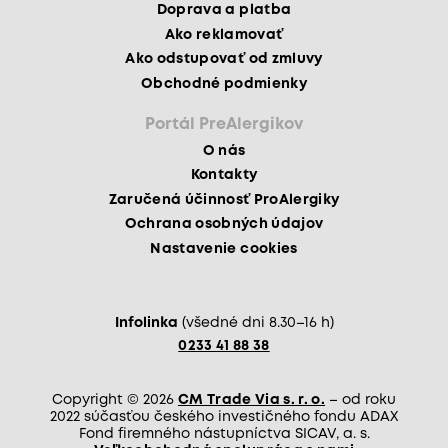
Doprava a platba
Ako reklamovať
Ako odstupovať od zmluvy
Obchodné podmienky
Portál PreAlergikov
O nás
Kontakty
Zaručená účinnosť ProAlergiky
Ochrana osobných údajov
Nastavenie cookies
Infolinka
(všedné dni 8.30–16 h)
0233 41 88 38
Copyright © 2026
CM Trade Via s. r. o.
– od roku
2022 súčasťou českého investičného fondu ADAX
Fond firemného nástupníctva SICAV, a. s.