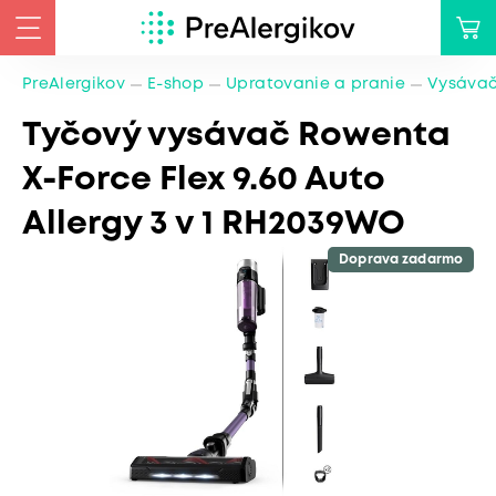
PreAlergikov
E-shop
Upratovanie a pranie
Vysáva
Tyčový vysávač Rowenta
X-Force Flex 9.60 Auto
Allergy 3 v 1 RH2039WO
Doprava zadarmo