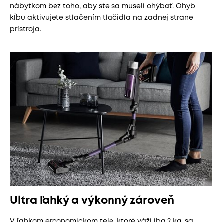
nábytkom bez toho, aby ste sa museli ohýbať. Ohyb
kĺbu aktivujete stlačením tlačidla na zadnej strane
prístroja.
Ultra ľahký a výkonný zároveň
V ľahkom ergonomickom tele, ktoré váži iba 2 kg, sa