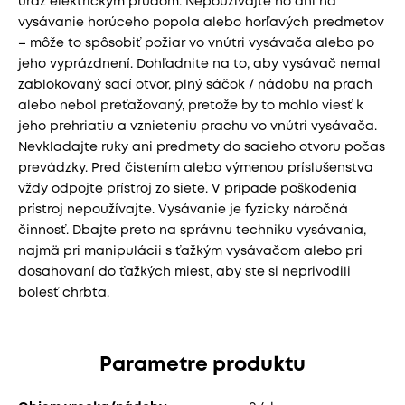
úraz elektrickým prúdom. Nepoužívajte ho ani na
vysávanie horúceho popola alebo horľavých predmetov
– môže to spôsobiť požiar vo vnútri vysávača alebo po
jeho vyprázdnení. Dohľadnite na to, aby vysávač nemal
zablokovaný sací otvor, plný sáčok / nádobu na prach
alebo nebol preťažovaný, pretože by to mohlo viesť k
jeho prehriatiu a vznieteniu prachu vo vnútri vysávača.
Nevkladajte ruky ani predmety do sacieho otvoru počas
prevádzky. Pred čistením alebo výmenou príslušenstva
vždy odpojte prístroj zo siete. V prípade poškodenia
prístroj nepoužívajte. Vysávanie je fyzicky náročná
činnosť. Dbajte preto na správnu techniku ​​vysávania,
najmä pri manipulácii s ťažkým vysávačom alebo pri
dosahovaní do ťažkých miest, aby ste si neprivodili
bolesť chrbta.
Parametre produktu