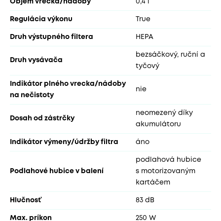
Objem vrecka/nádoby
0,4 l
Regulácia výkonu
True
Druh výstupného filtera
HEPA
bezsáčkový, ruční a
Druh vysávača
tyčový
Indikátor plného vrecka/nádoby
nie
na nečistoty
neomezený díky
Dosah od zástrčky
akumulátoru
Indikátor výmeny/údržby filtra
áno
podlahová hubice
Podlahové hubice v balení
s motorizovaným
kartáčem
Hlučnosť
83 dB
Max. príkon
250 W