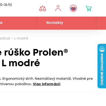
0–16 h)
ňa
Kontakty
edical – L modré
 rúško Prolen®
 L modré
ok. Ergonomický strih. Nezmáčavý materiál. Vhodné pre
itlivenou pokožkou.
Viac informácií