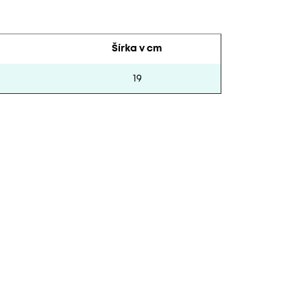
Šírka v
cm
19
23
23