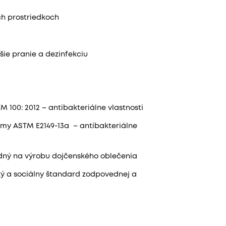
ch prostriedkoch
ie pranie a dezinfekciu
100: 2012 – antibakteriálne vlastnosti
rmy ASTM E2149-13a – antibakteriálne
odný na výrobu dojčenského oblečenia
cký a sociálny štandard zodpovednej a