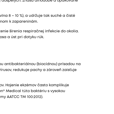
 aj dospelých. Znáša dlhodobé a opakované
lna 8 – 10 %), a udržuje tak suché a čisté
klonom k zapareninám.
ie šírenia respiračnej infekcie do okolia.
a a úst pri dotyku rúk.
lou antibakteriálnou (biocídnou) prísadou na
vírusov, redukuje pachy a zároveň zaisťuje
ov. Hojenie ekzémov často komplikuje
en® Medical túto baktériu s vysokou
rmy AATCC TM 100:2012).