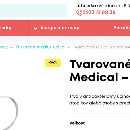
Infolinka
(všedné dni 8.3
0233 41 88 38
redaj
Alergie a ekzémy
Porad
esty
Filtračné masky, rúška
Tvarované rúško Prolen® M
Tvarované
-54%
Medical –
Trvalý antibakteriálny účin
atopikov alebo osoby s prec
Veľkosť