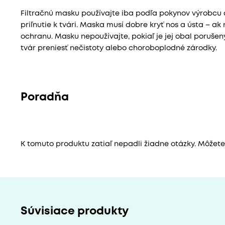
Filtračnú masku používajte iba podľa pokynov výrobcu 
priľnutie k tvári. Maska musí dobre kryť nos a ústa – a
ochranu. Masku nepoužívajte, pokiaľ je jej obal porušený
tvár preniesť nečistoty alebo choroboplodné zárodky.
Poradňa
K tomuto produktu zatiaľ nepadli žiadne otázky. Môžete b
Súvisiace produkty