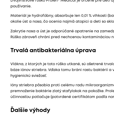
Dvojvrstvové rúško Prolen® Medical je určené pre deti
používanie.
Materiál je hydrofóbny, absorbuje len 0,01 % vlhkosti (bav
okolie úst a nosa, čo ocenia najmä atopici a deti so s
Zakrytie nosa a úst je odporúčané opatrenie na zamedzen
Rúško zároveň chráni pred nechcenou kontamináciou nos
Trvalá antibakteriálna úprava
Vlákna, z ktorých je toto rúško utkané, sú ošetrené trva
báze iónov striebra. Vďaka tomu bráni rastu baktérií a 
hygienickú sviežosť.
Ióny striebra pôsobia proti celému radu mikroorganizm
premnoženie baktérie zlatý stafylokok na pokožke. Prol
účinnosťou potlačuje (potvrdené certifikátom podľa no
Ďalšie výhody