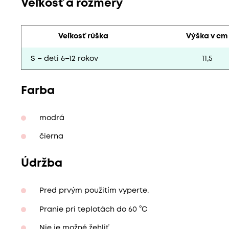
Veľkosť a rozmery
Veľkosť
rúška
Výška
v cm
S – deti 6–12 rokov
11,5
M – deti nad 12 rokov a ženy
14
Farba
L – muži
15
modrá
čierna
Údržba
Pred prvým použitím vyperte.
Pranie pri teplotách do 60 °C
Nie je možné žehliť