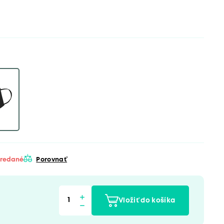
predané
Porovnať
Vložiť do košíka