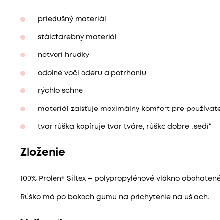
priedušný materiál
stálofarebný materiál
netvorí hrudky
odolné voči oderu a potrhaniu
rýchlo schne
materiál zaisťuje maximálny komfort pre používate
tvar rúška kopíruje tvar tváre, rúško dobre „sedí“
Zloženie
100% Prolen® Siltex – polypropylénové vlákno obohatené
Rúško má po bokoch gumu na prichytenie na ušiach.