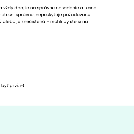
a vždy dbajte na správne nasadenie a tesné
k netesní správne, neposkytuje požadovanú
 alebo je znečistená – mohli by ste si na
yť prví. :-)