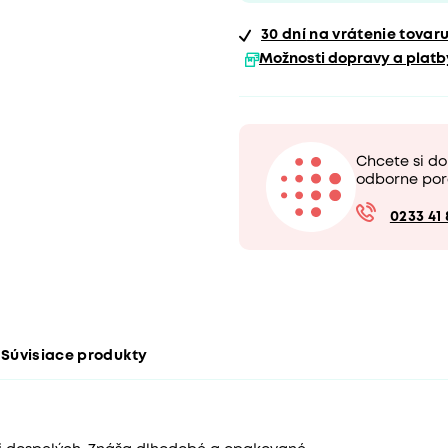
30 dní
na vrátenie tovar
Možnosti dopravy a platb
Chcete si d
odborne por
0233 41 
Súvisiace produkty