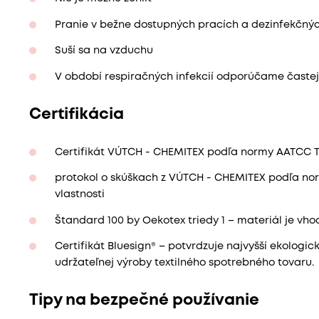
Pranie v bežne dostupných pracích a dezinfekčný
Suší sa na vzduchu
V období respiračných infekcií odporúčame častejš
Certifikácia
Certifikát VÚTCH - CHEMITEX podľa normy AATCC TM 
protokol o skúškach z VÚTCH - CHEMITEX podľa no
vlastnosti
Štandard 100 by Oekotex triedy 1 – materiál je vh
Certifikát Bluesign® – potvrdzuje najvyšší ekologi
udržateľnej výroby textilného spotrebného tovaru.
Tipy na bezpečné používanie