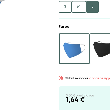
S
M
L
Farba
Sklad e-shopu:
dočasne vy
3,60 € pred zľavou
1,64 €