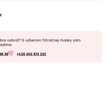
u
y
obre vybrať? S výberom filtračnej masky vám
adíme.
88 38
+420 602 813 222