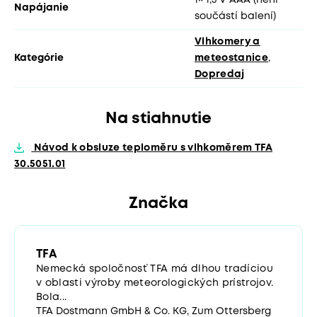
Napájanie
součástí balení)
Vlhkomery a
Kategórie
meteostanice
,
Dopredaj
Na stiahnutie
Návod k obsluze teploměru s vlhkoměrem TFA
30.5051.01
Značka
TFA
Nemecká spoločnosť TFA má dlhou tradíciou
v oblasti výroby meteorologických prístrojov.
Bola...
TFA Dostmann GmbH & Co. KG, Zum Ottersberg