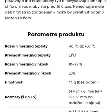
používajte iba odporúčaný typ a nevystavujte ich teplu,
ohňu ani vode, aby ste predišli úrazu. Nenechajte malé
deti hrať sa so zariadením – mohli by prehltnúť batériu
uloženú v ňom.
Parametre produktu
Rozsah merania teploty
-10 °C až +50 °C
Presnosť merania teploty
±1°C
Rozsah merania vlhkosti
10–99 %
Presnosť merania vlhkosti
±5%
Hmotnosť
44 g (bez baterií)
61 × 24 × 61 mm (61 ×
Rozmery (š × h × v)
31 × 65 mm po
rozložení stojanu)
1× 1,5 V AAA (není