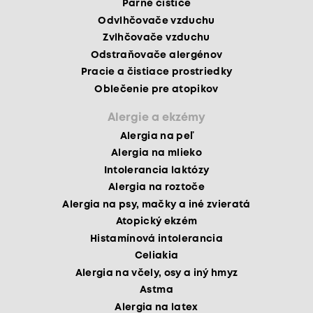
Parné čističe
Odvlhčovače vzduchu
Zvlhčovače vzduchu
Odstraňovače alergénov
Pracie a čistiace prostriedky
Oblečenie pre atopikov
Alergie a ekzémy
Alergia na peľ
Alergia na mlieko
Intolerancia laktózy
Alergia na roztoče
Alergia na psy, mačky a iné zvieratá
Atopický ekzém
Histamínová intolerancia
Celiakia
Alergia na včely, osy a iný hmyz
Astma
Alergia na latex