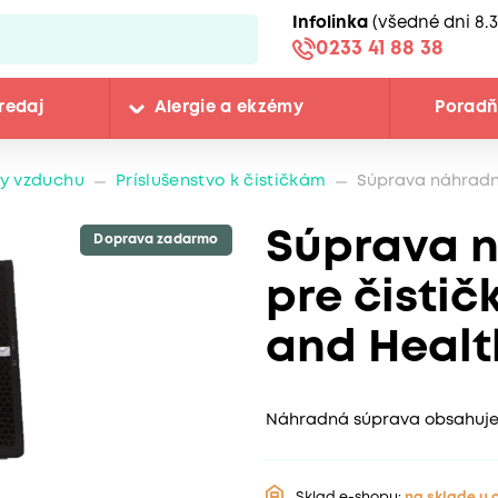
Infolinka
(všedné dni 8.3
0233 41 88 38
redaj
Alergie a ekzémy
Porad
ky vzduchu
Príslušenstvo k čističkám
Súprava náhradnýc
Súprava n
Doprava zadarmo
pre čisti
and Health
Náhradná súprava obsahuje fi
Sklad e-shopu:
na sklade u