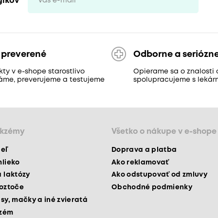
gikov
 preverené
Odborne a seriózn
ty v e-shope starostlivo
Opierame sa o znalosti 
áme, preverujeme a testujeme
spolupracujeme s lekár
ekzémy
Všetko o nákupe v e-shope
peľ
Doprava a platba
mlieko
Ako reklamovať
a laktózy
Ako odstupovať od zmluvy
roztoče
Obchodné podmienky
psy, mačky a iné zvieratá
kzém