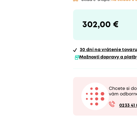
302,00 €
30 dní
na vrátenie tovar
Možnosti dopravy a platb
Chcete si do
vám odborn
0233 41 