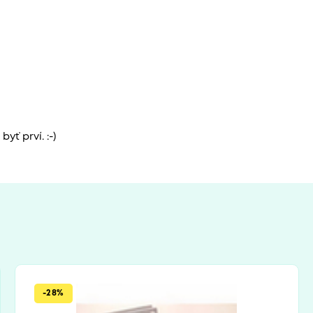
yť prví. :-)
-28%