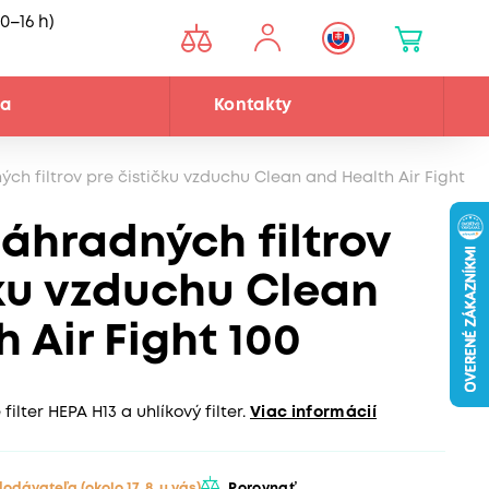
0–16 h)
ňa
Kontakty
h filtrov pre čističku vzduchu Clean and Health Air Fight 10
áhradných filtrov
čku vzduchu Clean
 Air Fight 100
lter HEPA H13 a uhlíkový filter.
Viac informácií
 dodávateľa
(okolo 17. 8. u vás)
Porovnať