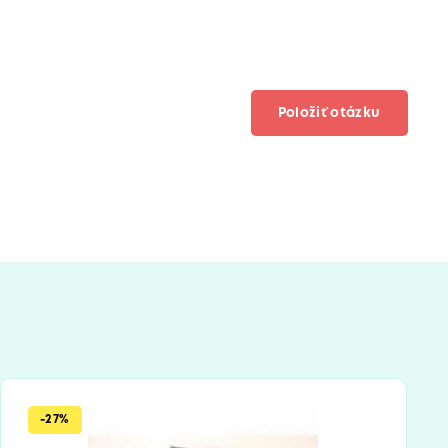
Položiť otázku
-27%