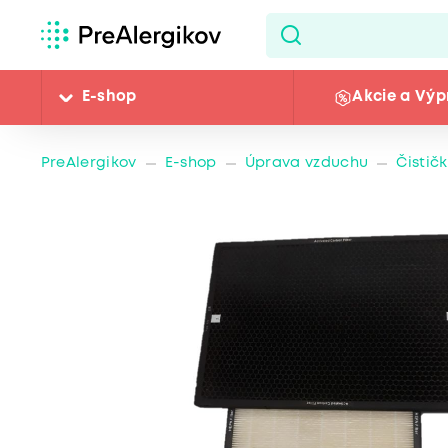
E-shop
Akcie a Výp
PreAlergikov
E-shop
Úprava vzduchu
Čistič