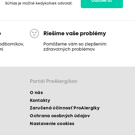
Odoberať
Súhlas je možné kedykoľvek odvolať.
e
Riešime vaše problémy
odborníkov,
Pomôžeme vám so zlepšením
mi
zdravotných problémov
Portál PreAlergikov
O nás
Kontakty
Zaručená účinnosť ProAlergiky
Ochrana osobných údajov
Nastavenie cookies