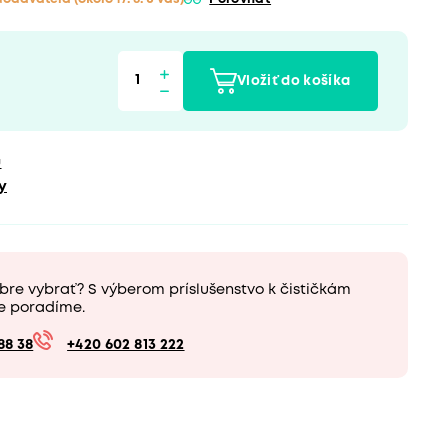
Vložiť do košíka
u
y
bre vybrať? S výberom príslušenstvo k čističkám
e poradíme.
88 38
+420 602 813 222