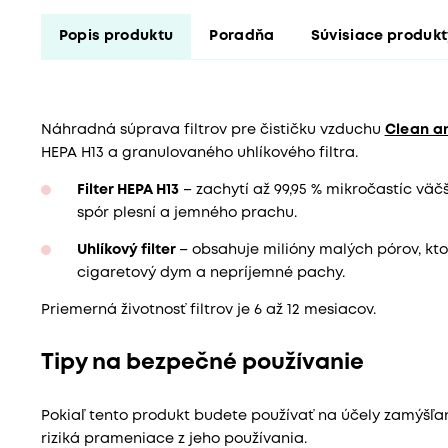
Popis produktu
Poradňa
Súvisiace produk
Náhradná súprava filtrov pre čističku vzduchu
Clean an
HEPA H13 a granulovaného uhlíkového filtra.
Filter HEPA H13
– zachytí až 99,95 % mikročastíc väčš
spór plesní a jemného prachu.
Uhlíkový filter
– obsahuje milióny malých pórov, kto
cigaretový dym a nepríjemné pachy.
Priemerná životnosť filtrov je 6 až 12 mesiacov.
Tipy na bezpečné používanie
Pokiaľ tento produkt budete používať na účely zamýšľ
riziká prameniace z jeho používania.