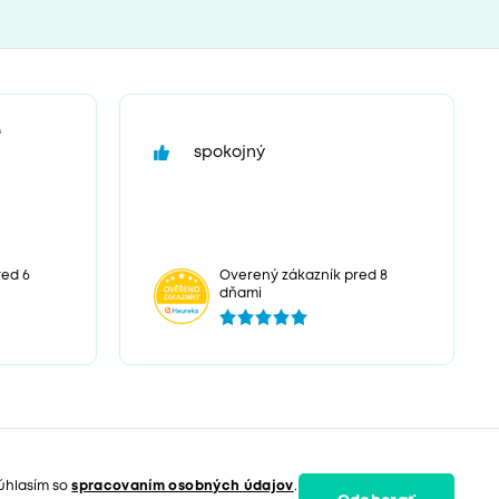
“
spokojný
red 6
Overený zákazník pred 8
dňami
úhlasím so
spracovaním osobných údajov
.