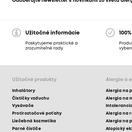
Odoberajte newsletter s novinkami zo sveta aler
Užitočné informácie
100%
Poskytujeme praktické a
Produk
zrozumiteľné rady
vyber
Užitočné produkty
Alergie a 
Inhalátory
Alergia na 
Čističky vzduchu
Alergia na 
Vysávače
Intoleranci
Protiroztočové poťahy
Alergia na 
Liečebná kozmetika
Alergia na 
Parné čističe
Atopický e