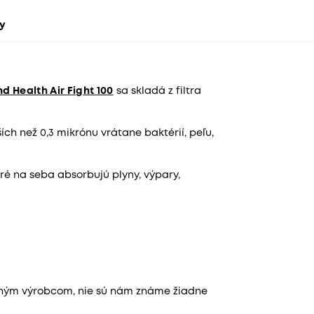
ty
d Health Air Fight 100
sa skladá z filtra
ích než 0,3 mikrónu vrátane baktérií, peľu,
ré na seba absorbujú plyny, výpary,
aným výrobcom, nie sú nám známe žiadne