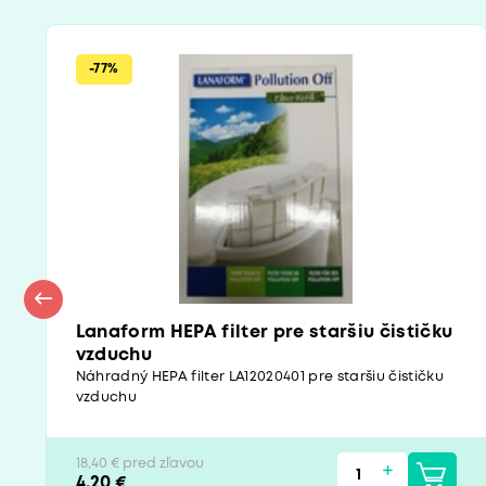
-77%
Lanaform HEPA filter pre staršiu čističku
vzduchu
Náhradný HEPA filter LA12020401 pre staršiu čističku
vzduchu
18,40 € pred zľavou
4,20 €