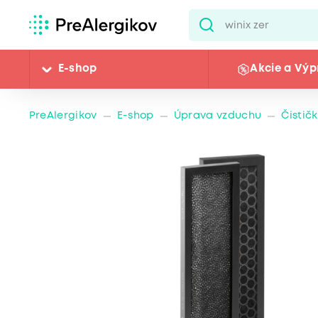
E-shop
Akcie a Výp
PreAlergikov
E-shop
Úprava vzduchu
Čistič