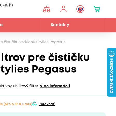
0–16 h)
ňa
Kontakty
re čističku vzduchu Stylies Pegasus
ltrov pre čističku
tylies Pegasus
tívny uhlíkový filter.
Viac informácií
ie
(okolo 19. 8. u vás)
Porovnať