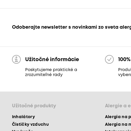
Odoberajte newsletter s novinkami zo sveta aler
Užitočné informácie
100%
Poskytujeme praktické a
Produk
zrozumiteľné rady
vyber
Užitočné produkty
Alergie a 
Inhalátory
Alergia na 
Čističky vzduchu
Alergia na 