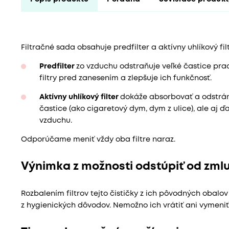
Filtračné sada obsahuje predfilter a aktívny uhlíkový filt
Predfilter
zo vzduchu odstraňuje veľké častice prac
filtry pred zanesením a zlepšuje ich funkčnosť.
Aktívny uhlíkový filter
dokáže absorbovať a odstrá
častice (ako cigaretový dym, dym z ulice), ale aj ď
vzduchu.
Odporúčame meniť vždy oba filtre naraz.
Výnimka z možnosti odstúpiť od zml
Rozbalením filtrov tejto čističky z ich pôvodných obalo
z hygienických dôvodov. Nemožno ich vrátiť ani vymeniť