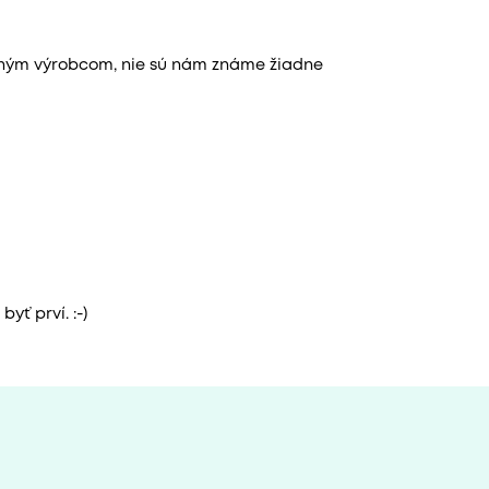
aným výrobcom, nie sú nám známe žiadne
yť prví. :-)