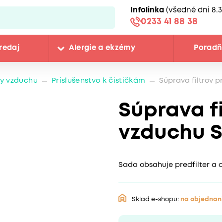
Infolinka
(všedné dni 8.3
0233 41 88 38
redaj
Alergie a ekzémy
Porad
ky vzduchu
Príslušenstvo k čističkám
Súprava filtrov p
Súprava fi
vzduchu S
Sada obsahuje predfilter a ak
Sklad e-shopu:
na objednan