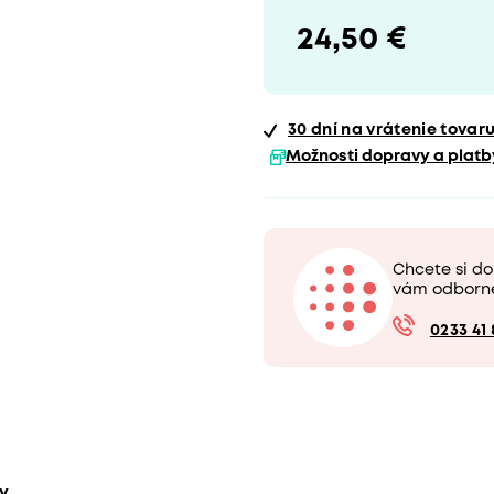
24,50 €
30 dní
na vrátenie tovar
Možnosti dopravy a platb
Chcete si do
vám odborn
0233 41 
ty