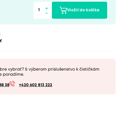
Vložiť do košíka
u
y
bre vybrať? S výberom príslušenstvo k čističkám
e poradíme.
88 38
+420 602 813 222