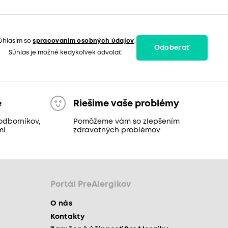
úhlasím so
spracovaním osobných údajov
.
Odoberať
Súhlas je možné kedykoľvek odvolať.
e
Riešime vaše problémy
odborníkov,
Pomôžeme vám so zlepšením
mi
zdravotných problémov
Portál PreAlergikov
O nás
Kontakty