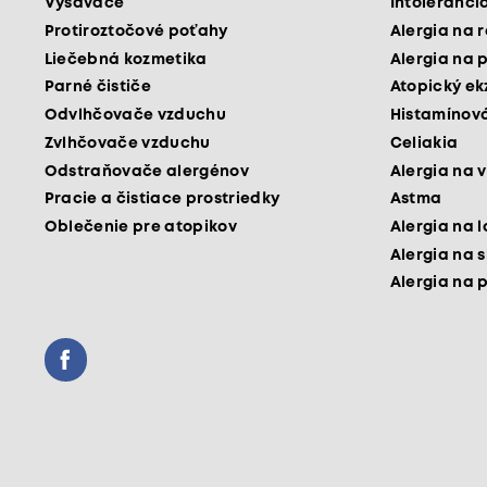
Vysávače
Intoleranci
Protiroztočové poťahy
Alergia na 
Liečebná kozmetika
Alergia na 
Parné čističe
Atopický e
Odvlhčovače vzduchu
Histamínová
Zvlhčovače vzduchu
Celiakia
Odstraňovače alergénov
Alergia na v
Pracie a čistiace prostriedky
Astma
Oblečenie pre atopikov
Alergia na 
Alergia na 
Alergia na 