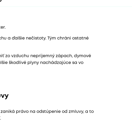
er.
hu a ďalšie nečistoty. Tým chráni ostatné
niť zo vzduchu nepríjemný zápach, dymové
alšie škodlivé plyny nachádzajúce sa vo
uvy
v zaniká právo na odstúpenie od zmluvy, a to
.