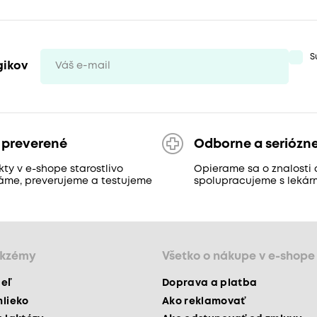
S
gikov
 preverené
Odborne a seriózn
ty v e-shope starostlivo
Opierame sa o znalosti 
áme, preverujeme a testujeme
spolupracujeme s lekár
ekzémy
Všetko o nákupe v e-shope
peľ
Doprava a platba
mlieko
Ako reklamovať