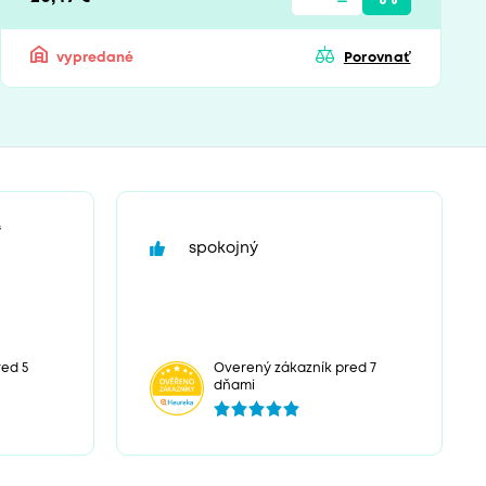
vypredané
Porovnať
“
spokojný
ed 5
Overený zákazník pred 7
dňami