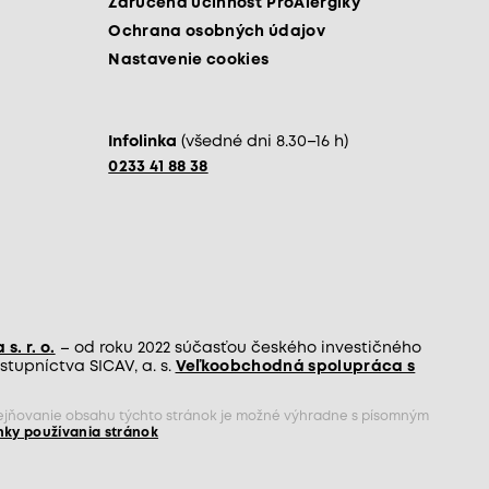
Zaručená účinnosť ProAlergiky
Ochrana osobných údajov
Nastavenie cookies
Infolinka
(všedné dni 8.30–16 h)
0233 41 88 38
s. r. o.
– od roku 2022 súčasťou českého investičného
tupníctva SICAV, a. s.
Veľkoobchodná spolupráca s
rejňovanie obsahu týchto stránok je možné výhradne s písomným
ky používania stránok