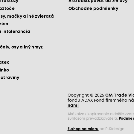
a laktózy
Ako odstupovať od zmluvy
roztoče
Obchodné podmienky
psy, mačky a iné zvieratá
kzém
 intolerancia
čely, osy a iný hmyz
latex
slnko
potraviny
Copyright © 2026
CM Trade Via 
fondu ADAX Fond firemného nás
nami
Akékoľvek kopírovanie a ďalšie zve
súhlasom prevádzkovateľa.
Podmien
E-shop na mieru
od PUXdesign