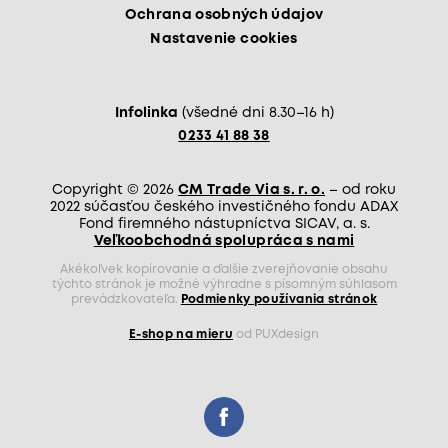
Ochrana osobných údajov
Nastavenie cookies
Infolinka
(všedné dni 8.30–16 h)
0233 41 88 38
Copyright © 2026
CM Trade Via s. r. o.
– od roku
2022 súčasťou českého investičného fondu ADAX
Fond firemného nástupníctva SICAV, a. s.
Veľkoobchodná spolupráca s nami
Akékoľvek kopírovanie a ďalšie zverejňovanie obsahu
týchto stránok je možné výhradne s písomným súhlasom
prevádzkovateľa.
Podmienky používania stránok
E-shop na mieru
od PUXdesign