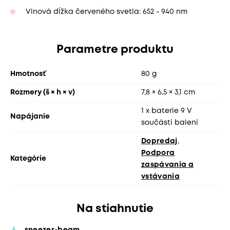
Vlnová dĺžka červeného svetla: 652 - 940 nm
Parametre produktu
Hmotnosť
80 g
Rozmery (š × h × v)
7,8 × 6,5 × 3,1 cm
1 x baterie 9 V
Napájanie
součástí balení
Dopredaj
,
Podpora
Kategórie
zaspávania a
vstávania
Na stiahnutie
sneezer-beam