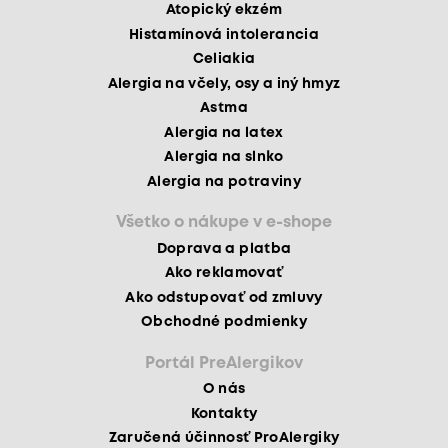
Atopický ekzém
Histamínová intolerancia
Celiakia
Alergia na včely, osy a iný hmyz
Astma
Alergia na latex
Alergia na slnko
Alergia na potraviny
Všetko o nákupe v e-shope
Doprava a platba
Ako reklamovať
Ako odstupovať od zmluvy
Obchodné podmienky
Portál PreAlergikov
O nás
Kontakty
Zaručená účinnosť ProAlergiky