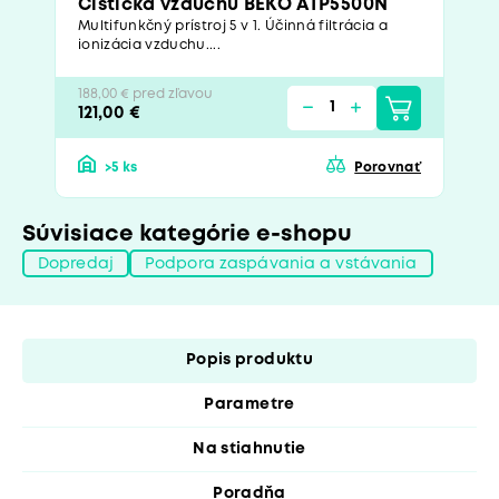
Čistička vzduchu BEKO ATP5500N
Multifunkčný prístroj 5 v 1. Účinná filtrácia a
ionizácia vzduchu....
188,00 € pred zľavou
121,00 €
>5 ks
Porovnať
Súvisiace kategórie e-shopu
Dopredaj
Podpora zaspávania a vstávania
Popis produktu
Parametre
Na stiahnutie
Poradňa