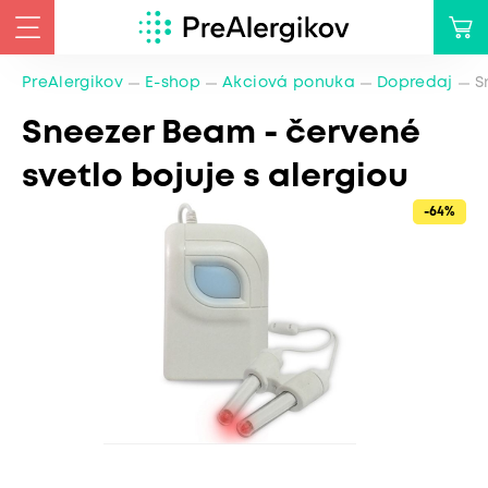
PreAlergikov
E-shop
Akciová ponuka
Dopredaj
S
Sneezer Beam - červené
svetlo bojuje s alergiou
-64%