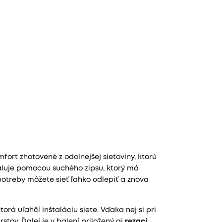
ort zhotovené z odolnejšej sieťoviny, ktorú
taluje pomocou suchého zipsu, ktorý má
 potreby môžete sieť ľahko odlepiť a znova
ktorá uľahčí inštaláciu siete. Vďaka nej si pri
tov. Ďalej je v balení priložený aj
rezací