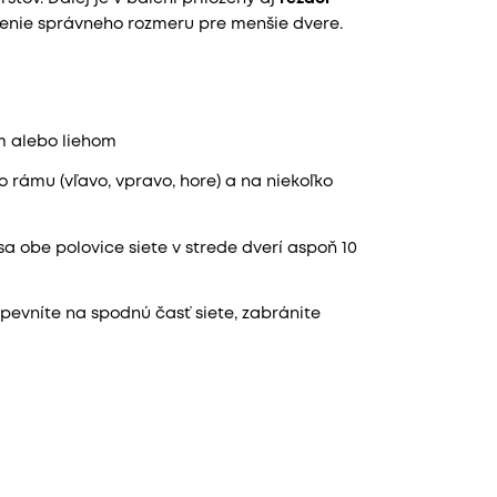
venie správneho rozmeru pre menšie dvere.
om alebo liehom
o rámu (vľavo, vpravo, hore) a na niekoľko
 sa obe polovice siete v strede dverí aspoň 10
pevníte na spodnú časť siete, zabránite