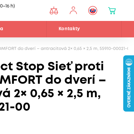
0–16 h)
ňa
Kontakty
OMFORT do dverí – antracitová 2× 0,65 × 2,5 m, 55910-00021-00
ct Stop Sieť proti
MFORT do dverí –
á 2× 0,65 × 2,5 m,
21-00