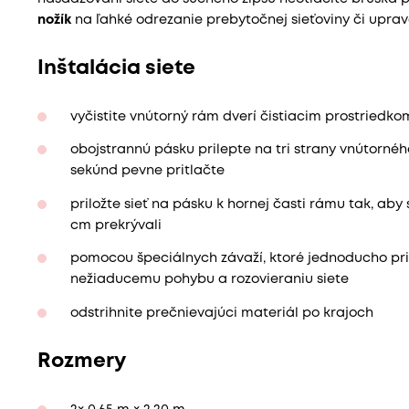
nožík
na ľahké odrezanie prebytočnej sieťoviny či upra
Inštalácia siete
vyčistite vnútorný rám dverí čistiacim prostriedk
obojstrannú pásku prilepte na tri strany vnútornéh
sekúnd pevne pritlačte
priložte sieť na pásku k hornej časti rámu tak, aby
cm prekrývali
pomocou špeciálnych závaží, ktoré jednoducho pri
nežiaducemu pohybu a rozovieraniu siete
odstrihnite prečnievajúci materiál po krajoch
Rozmery