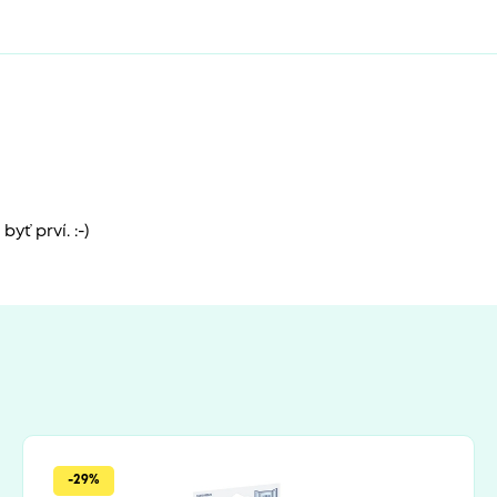
yť prví. :-)
-29%