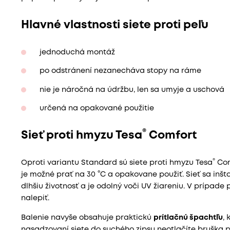
Hlavné vlastnosti siete proti peľu
jednoduchá montáž
po odstránení nezanecháva stopy na ráme
nie je náročná na údržbu, len sa umyje a uschová
určená na opakované použitie
®
Sieť proti hmyzu Tesa
Comfort
®
Oproti variantu Standard sú siete proti hmyzu Tesa
Comf
je možné prať na 30 °C a opakovane použiť. Sieť sa inš
dlhšiu životnosť a je odolný voči UV žiareniu. V prípade
nalepiť.
Balenie navyše obsahuje praktickú
prítlačnú špachtľu
, 
nasadzovaní siete do suchého zipsu neotlačíte bruška prs