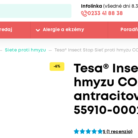
Infolinka
(všedné dni 8.3
0233 41 88 38
redaj
Alergie a ekzémy
Porad
Siete proti hmyzu
Tesa® Insect Stop Sieť proti hmyzu C
Tesa® Inse
-6%
hmyzu CO
antracitov
55910-000
5 (1 recenzia)