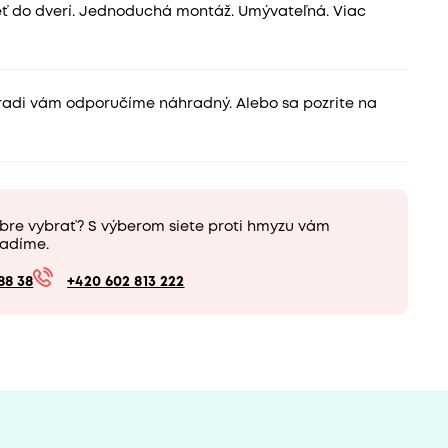
eť do dverí. Jednoduchá montáž. Umývateľná. Viac
 radi vám odporučíme náhradný. Alebo sa pozrite na
obre vybrať? S výberom siete proti hmyzu vám
adíme.
88 38
+420 602 813 222