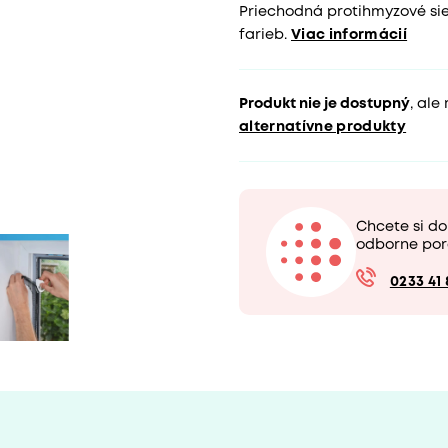
Priechodná protihmyzové si
farieb.
Viac informácií
Produkt nie je dostupný
, ale
alternatívne produkty
Chcete si d
odborne por
0233 41 