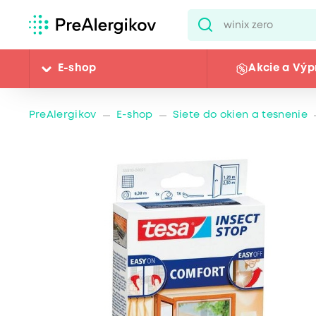
E-shop
Akcie a Výp
PreAlergikov
E-shop
Siete do okien a tesnenie