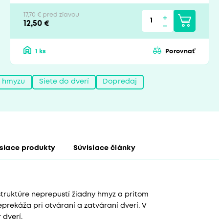
17,70 € pred zľavou
12,50 €
1 ks
Porovnať
i hmyzu
Siete do dverí
Dopredaj
siace produkty
Súvisiace články
štruktúre neprepustí žiadny hmyz a pritom
eprekáža pri otváraní a zatváraní dverí. V
dverí.