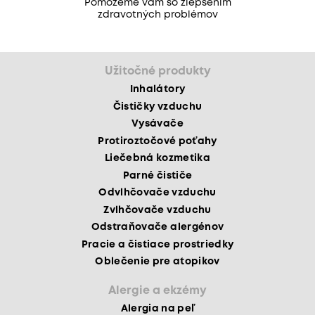
Pomôžeme vám so zlepšením
zdravotných problémov
Užitočné produkty
Inhalátory
Čističky vzduchu
Vysávače
Protiroztočové poťahy
Liečebná kozmetika
Parné čističe
Odvlhčovače vzduchu
Zvlhčovače vzduchu
Odstraňovače alergénov
Pracie a čistiace prostriedky
Oblečenie pre atopikov
Alergie a ekzémy
Alergia na peľ