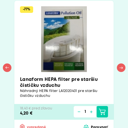
-77%
Lanaform HEPA filter pre staršiu
čističku vzduchu
Náhradný HEPA filter LA12020401 pre staršiu
čističku vzduchu
18,40 € pred zľavou
4,20 €
vypredané
Porovnať