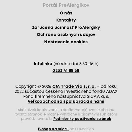
Portál PreAlergikov
O nás
Kontakty
Zaručená účinnosť ProAlergiky
Ochrana osobných údajov
Nastavenie cookies
Infolinka
(všedné dni 8.30–16 h)
0233 41 88 38
Copyright © 2026
CM Trade Via s. r. o.
– od roku
2022 súčasťou českého investičného fondu ADAX
Fond firemného nástupníctva SICAV, a. s.
Veľkoobchodná spolupráca s nami
Akékoľvek kopírovanie a ďalšie zverejňovanie obsahu
týchto stránok je možné výhradne s písomným súhlasom
prevádzkovateľa.
Podmienky používania stránok
E-shop na mieru
od PUXdesign