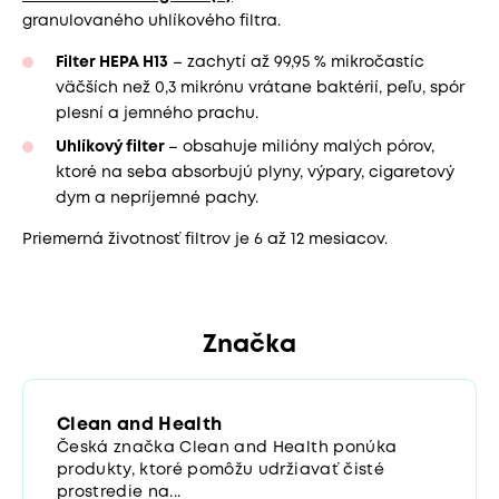
granulovaného uhlíkového filtra.
Filter HEPA H13
– zachytí až 99,95 % mikročastíc
väčších než 0,3 mikrónu vrátane baktérií, peľu, spór
plesní a jemného prachu.
Uhlíkový filter
– obsahuje milióny malých pórov,
ktoré na seba absorbujú plyny, výpary, cigaretový
dym a nepríjemné pachy.
Priemerná životnosť filtrov je 6 až 12 mesiacov.
Značka
Clean and Health
Česká značka Clean and Health ponúka
produkty, ktoré pomôžu udržiavať čisté
prostredie na...