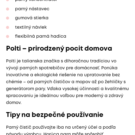
parný nástavec
gumová stierka
textilný návlek
flexibilná parná hadica
Polti – prirodzený pocit domova
Polti je talianska značka s dlhoročnou tradíciou vo
vývoji parných spotrebičov pre domácnosť. Ponúka
inovatívne a ekologické riešenie na upratovanie bez
chémie – od parných čističov a mopov až po žehličky s
generátorom pary. Vďaka vysokej účinnosti a kvalitnému
spracovaniu je ideálnou voľbou pre moderný a zdravý
domov.
Tipy na bezpečné používanie
Parný čistič používajte iba na určený účel a podľa
návodu výrobcu. Horúca para môže spôsobiť