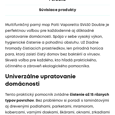
Súvisiace produkty
Multifunkčný parný mop Polti Vaporetto SV450 Double je
perfektnou voľbou pre každodenné aj dôkladné
upratovanie domácnosti. Spája v sebe vysoký výkon,
hygienické čistenie a pohodlnú obsluhu. Už žiadne
hromady čistiacich prostriedkov, len prírodná horúca
para, ktorý zaistí čistý domov bez baktérií a vírusov.
Skvelá voľba pre každého, kto hľadá praktického,
účinného a zároveň ekologického pomocníka.
Univerzálne upratovanie
domácnosti
Tento praktický pomocník zvládne
čistenie až 15 rôznych
typov povrchov
. Bez problémov si poradí s laminátovými
aj drevenými podlahami, parketami, mramorom,
kobercami, varnými doskami, škárami, oknami, zrkadlami