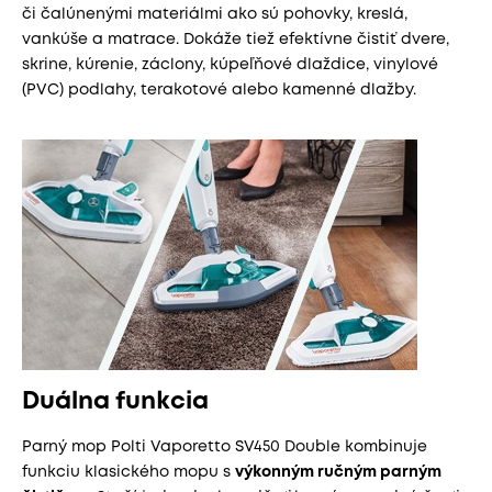
či čalúnenými materiálmi ako sú pohovky, kreslá,
vankúše a matrace. Dokáže tiež efektívne čistiť dvere,
skrine, kúrenie, záclony, kúpeľňové dlaždice, vinylové
(PVC) podlahy, terakotové alebo kamenné dlažby.
Duálna funkcia
Parný mop Polti Vaporetto SV450 Double kombinuje
funkciu klasického mopu s
výkonným ručným parným