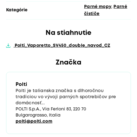
Parné mopy
,
Parné
Kategórie
čističe
Na stiahnutie
Polti_Vaporetto_SV450_double_navod_CZ
Značka
Polti
Polti je talianska značka s dlhoročnou
tradíciou vo vývoji parných spotrebičov pre
domácnosť...
POLTI S.p.A., Via Ferloni 83, 220 70
Bulgarograsso, Italia
polti@polti.com