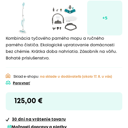
Kombinácia tyčového parného mopu a ručného
parného čističa. Ekologické upratovanie domácnosti
bez chémie. Krátka doba nahriatia. Zásobník na vôňu.
Bohaté príslušenstvo.
Sklad e-shopu:
na sklade u dodávateľa
(okolo 17. 8. u vás)
Porovnať
125,00 €
30 dní
na vrátenie tovaru
Možnosti dopravy a platby