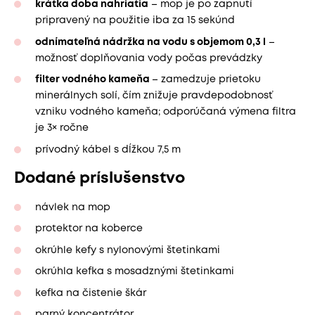
krátka doba nahriatia
– mop je po zapnutí
pripravený na použitie iba za 15 sekúnd
odnímateľná nádržka na vodu s objemom 0,3 l
–
možnosť doplňovania vody počas prevádzky
filter vodného kameňa
– zamedzuje prietoku
minerálnych solí, čím znižuje pravdepodobnosť
vzniku vodného kameňa; odporúčaná výmena filtra
je 3× ročne
prívodný kábel s dĺžkou 7,5 m
Dodané príslušenstvo
návlek na mop
protektor na koberce
okrúhle kefy s nylonovými štetinkami
okrúhla kefka s mosadznými štetinkami
kefka na čistenie škár
parný koncentrátor