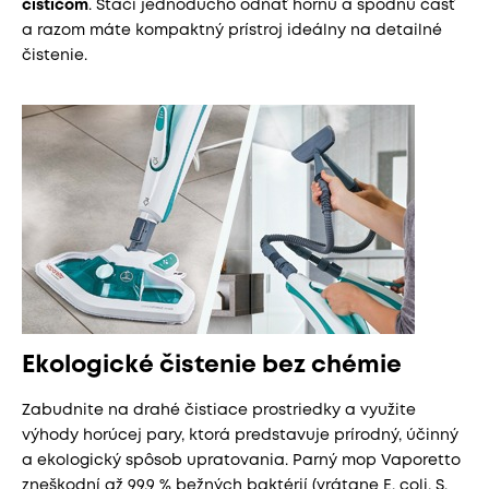
čističom
. Stačí jednoducho odňať hornú a spodnú časť
a razom máte kompaktný prístroj ideálny na detailné
čistenie.
Ekologické čistenie bez chémie
Zabudnite na drahé čistiace prostriedky a využite
výhody horúcej pary, ktorá predstavuje prírodný, účinný
a ekologický spôsob upratovania. Parný mop Vaporetto
zneškodní až 99,9 % bežných baktérií (vrátane E. coli, S.