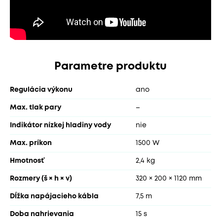
Parametre produktu
Regulácia výkonu
ano
Max. tlak pary
–
Indikátor nízkej hladiny vody
nie
Max. príkon
1500 W
Hmotnosť
2,4 kg
Rozmery (š × h × v)
320 × 200 × 1120 mm
Dĺžka napájacieho kábla
7,5 m
Doba nahrievania
15 s