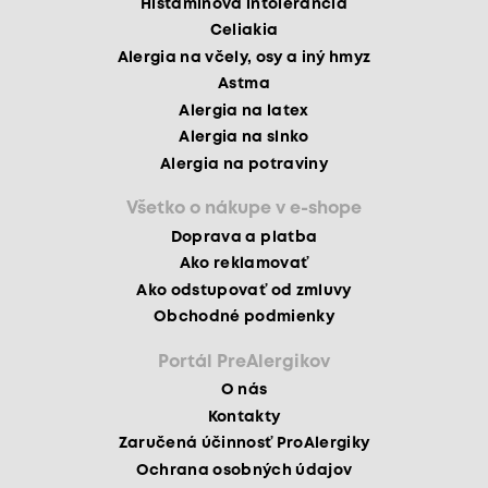
Histamínová intolerancia
Celiakia
Alergia na včely, osy a iný hmyz
Astma
Alergia na latex
Alergia na slnko
Alergia na potraviny
Všetko o nákupe v e-shope
Doprava a platba
Ako reklamovať
Ako odstupovať od zmluvy
Obchodné podmienky
Portál PreAlergikov
O nás
Kontakty
Zaručená účinnosť ProAlergiky
Ochrana osobných údajov