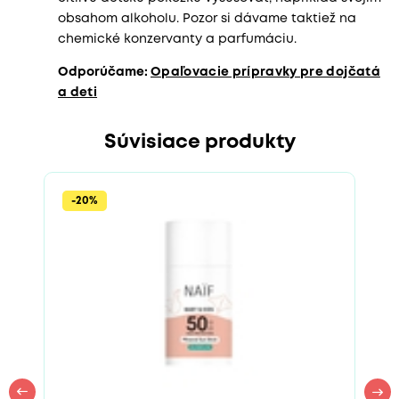
obsahom alkoholu. Pozor si dávame taktiež na
chemické konzervanty a parfumáciu.
Odporúčame:
Opaľovacie prípravky pre dojčatá
a deti
Súvisiace produkty
-20%