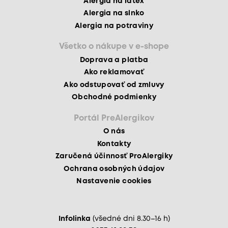
Alergia na latex
Alergia na slnko
Alergia na potraviny
Všetko o nákupe v e-shope
Doprava a platba
Ako reklamovať
Ako odstupovať od zmluvy
Obchodné podmienky
Portál PreAlergikov
O nás
Kontakty
Zaručená účinnosť ProAlergiky
Ochrana osobných údajov
Nastavenie cookies
Infolinka
(všedné dni 8.30–16 h)