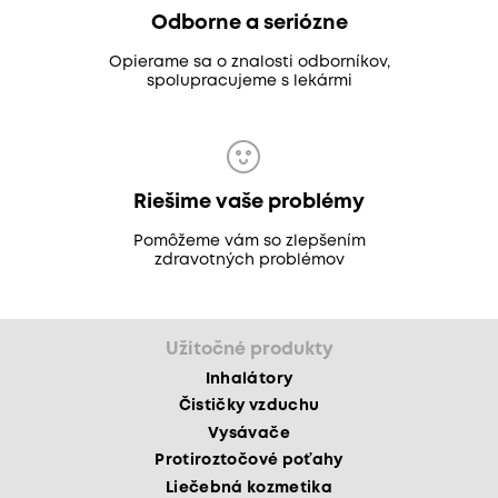
Odborne a seriózne
Opierame sa o znalosti odborníkov,
spolupracujeme s lekármi
Riešime vaše problémy
Pomôžeme vám so zlepšením
zdravotných problémov
Užitočné produkty
Inhalátory
Čističky vzduchu
Vysávače
Protiroztočové poťahy
Liečebná kozmetika