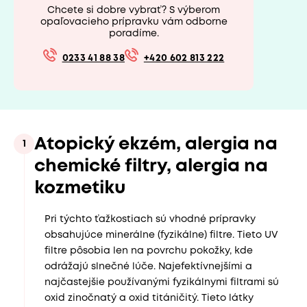
Chcete si dobre vybrať? S výberom
opaľovacieho prípravku vám odborne
poradíme.
0233 41 88 38
+420 602 813 222
Atopický ekzém, alergia na
1
chemické filtry, alergia na
kozmetiku
Pri týchto ťažkostiach sú vhodné prípravky
obsahujúce minerálne (fyzikálne) filtre. Tieto UV
filtre pôsobia len na povrchu pokožky, kde
odrážajú slnečné lúče. Najefektívnejšími a
najčastejšie používanými fyzikálnymi filtrami sú
oxid zinočnatý a oxid titáničitý. Tieto látky