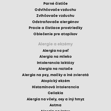
Parné čističe
Odvlhčovače vzduchu
Zvlhčovače vzduchu
Odstraňovače alergénov
Pracie a čistiace prostriedky
Oblečenie pre atopikov
Alergie a ekzémy
Alergia na peľ
Alergia na mlieko
Intolerancia laktózy
Alergia na roztoče
Alergia na psy, mačky a iné zvieratá
Atopický ekzém
Histamínová intolerancia
Celiakia
Alergia na včely, osy a iný hmyz
Astma