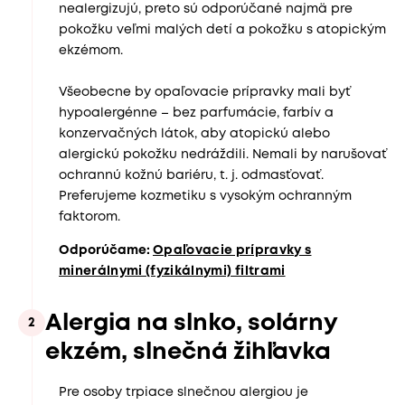
nealergizujú, preto sú odporúčané najmä pre
pokožku veľmi malých detí a pokožku s atopickým
ekzémom.
Všeobecne by opaľovacie prípravky mali byť
hypoalergénne – bez parfumácie, farbív a
konzervačných látok, aby atopickú alebo
alergickú pokožku nedráždili. Nemali by narušovať
ochrannú kožnú bariéru, t. j. odmasťovať.
Preferujeme kozmetiku s vysokým ochranným
faktorom.
Odporúčame:
Opaľovacie prípravky s
minerálnymi (fyzikálnymi) filtrami
Alergia na slnko, solárny
2
ekzém, slnečná žihľavka
Pre osoby trpiace slnečnou alergiou je