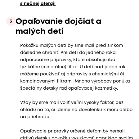
slnečnej alergii
Opaľovanie dojčiat a
3
malých detí
Pokožku malých detí by sme mali pred slnkom
dôsledne chrániť. Pre deti do jedného roka
odporúčame prípravky, ktoré obsahujú iba
fyzikálne (minerálne) filtre. U detí nad jeden rok
môžeme používať aj prípravky s chemickými či
kombinovanými filtrami. Mnoho výrobcov ponúka
špeciálny detský rad opaľovacej kozmetiky.
Vždy by sme mali voliť veľmi vysoký faktor, bez
ohľadu na to, či ideme na dovolenku k moru alebo
na priehradu.
Opaľovacie prípravky určené deťom by nemali
citlivú detskú pokožku vysušovať, napríklad svojím