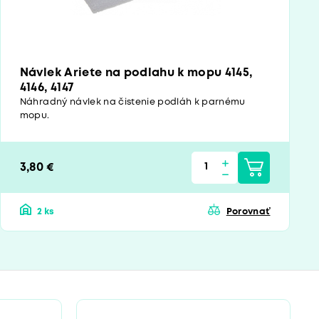
Návlek Ariete na podlahu k mopu 4145,
4146, 4147
Náhradný návlek na čistenie podláh k parnému
mopu.
3,80 €
2 ks
Porovnať