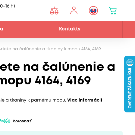
0–16 h)
ňa
Kontakty
riete na čalúnenie a tkaniny k mopu 4164, 4169
iete na čalúnenie a
mopu 4164, 4169
ie a tkaniny k parnému mopu.
Viac informácií
vás)
Porovnať