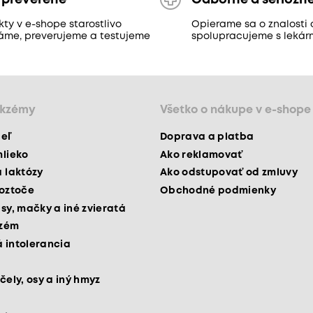
 preverené
Odborne a seriózn
ty v e-shope starostlivo
Opierame sa o znalosti 
áme, preverujeme a testujeme
spolupracujeme s lekár
ekzémy
Všetko o nákupe v e-shope
peľ
Doprava a platba
mlieko
Ako reklamovať
a laktózy
Ako odstupovať od zmluvy
roztoče
Obchodné podmienky
psy, mačky a iné zvieratá
kzém
 intolerancia
čely, osy a iný hmyz