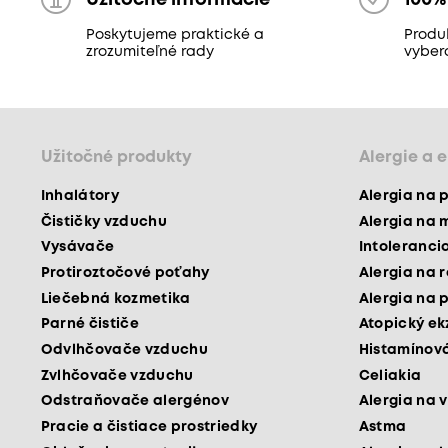
Užitočné informácie
100%
Poskytujeme praktické a
Produk
zrozumiteľné rady
vyber
Užitočné produkty
Alergie a 
Inhalátory
Alergia na 
Čističky vzduchu
Alergia na 
Vysávače
Intoleranci
Protiroztočové poťahy
Alergia na 
Liečebná kozmetika
Alergia na 
Parné čističe
Atopický e
Odvlhčovače vzduchu
Histamínová
Zvlhčovače vzduchu
Celiakia
Odstraňovače alergénov
Alergia na v
Pracie a čistiace prostriedky
Astma