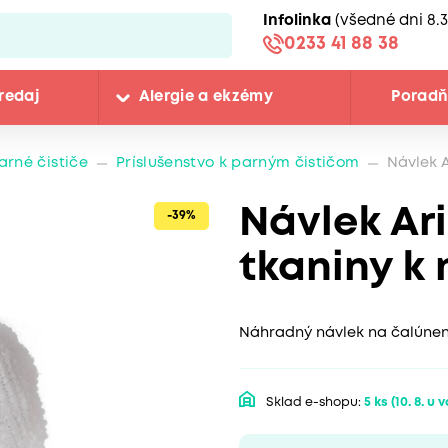
Infolinka
(všedné dni 8.3
0233 41 88 38
redaj
Alergie a ekzémy
Porad
arné čističe
Príslušenstvo k parným čističom
Návlek A
Návlek Ar
-39%
tkaniny k 
Náhradný návlek na čalúnen
Sklad e-shopu:
5 ks
(10. 8. u 