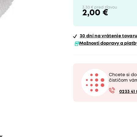
3,30 € pred zľavou
2,00 €
30 dní
na vrátenie tovar
Možnosti dopravy a platb
Chcete si do
čističom vá
0233 41 
ty