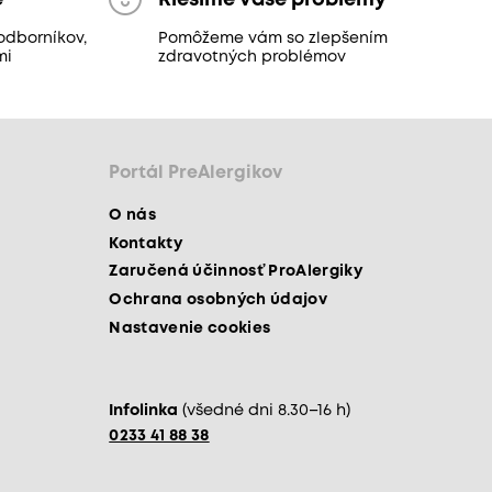
e
Riešime vaše problémy
odborníkov,
Pomôžeme vám so zlepšením
mi
zdravotných problémov
Portál PreAlergikov
O nás
Kontakty
Zaručená účinnosť ProAlergiky
Ochrana osobných údajov
Nastavenie cookies
Infolinka
(všedné dni 8.30–16 h)
0233 41 88 38