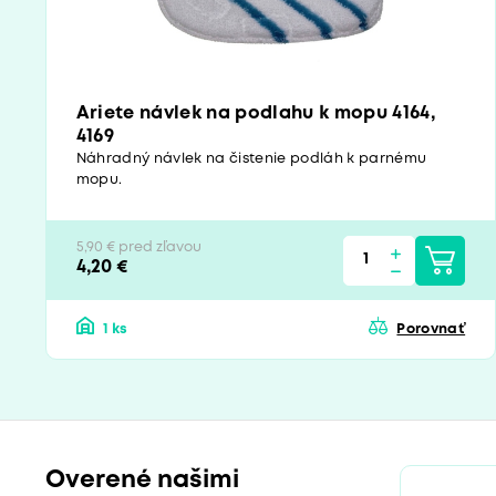
Ariete návlek na podlahu k mopu 4164,
4169
Náhradný návlek na čistenie podláh k parnému
mopu.
5,90 € pred zľavou
4,20 €
1 ks
Porovnať
Overené našimi