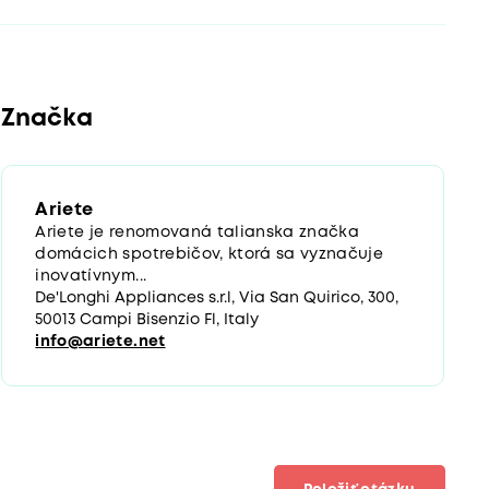
Značka
Ariete
Ariete je renomovaná talianska značka
domácich spotrebičov, ktorá sa vyznačuje
inovatívnym...
De'Longhi Appliances s.r.l, Via San Quirico, 300,
50013 Campi Bisenzio Fl, Italy
info@ariete.net