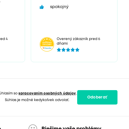
“
spokojný
ed 4
Overený zákazník pred 6
dňami
úhlasím so
spracovaním osobných údajov
.
Odoberať
Súhlas je možné kedykoľvek odvolať.