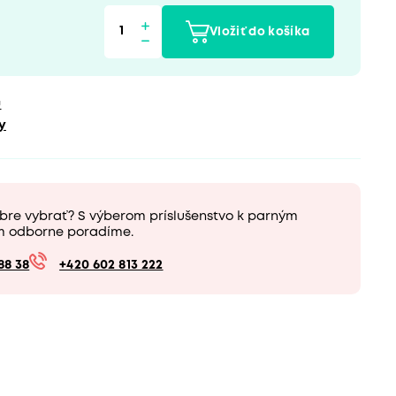
Vložiť do košíka
u
y
bre vybrať? S výberom príslušenstvo k parným
m odborne poradíme.
88 38
+420 602 813 222