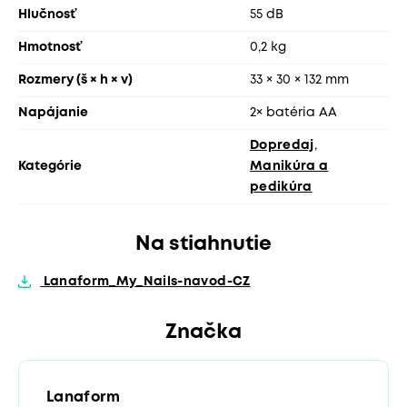
Hlučnosť
55 dB
Hmotnosť
0,2 kg
Rozmery (š × h × v)
33 × 30 × 132 mm
Napájanie
2× batéria AA
Dopredaj
,
Kategórie
Manikúra a
pedikúra
Na stiahnutie
Lanaform_My_Nails-navod-CZ
Značka
Lanaform