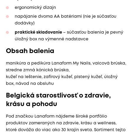
ergonomický dizajn
napájanie dvoma AA batériami (nie je súčasťou
dodávky)
praktické skladovanie
– súčasťou balenia je pevný
úložný box na výmenné nadstavce
Obsah balenia
manikúra a pedikúra Lanaform My Nails, valcová brúska,
stredne zrnná kónická brúska,
kužeľ na leštenie, zafírový kužeľ, plstený kužeľ, úložný
box, návod na obsluhu
Belgická starostlivosť o zdravie,
krásu a pohodu
Pod značkou Lanaform nájdeme široké portfólio
produktov zameraných na zdravie, krásu a wellness,
ktoré dováža do viac ako 30 krajín sveta. Sortiment tejto