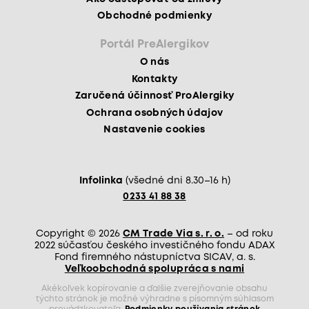
Obchodné podmienky
Portál PreAlergikov
O nás
Kontakty
Zaručená účinnosť ProAlergiky
Ochrana osobných údajov
Nastavenie cookies
Infolinka
(všedné dni 8.30–16 h)
0233 41 88 38
Copyright © 2026
CM Trade Via s. r. o.
– od roku
2022 súčasťou českého investičného fondu ADAX
Fond firemného nástupníctva SICAV, a. s.
Veľkoobchodná spolupráca s nami
Akékoľvek kopírovanie a ďalšie zverejňovanie obsahu
týchto stránok je možné výhradne s písomným súhlasom