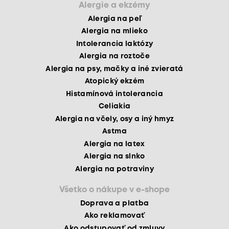
Alergie a ekzémy
Alergia na peľ
Alergia na mlieko
Intolerancia laktózy
Alergia na roztoče
Alergia na psy, mačky a iné zvieratá
Atopický ekzém
Histamínová intolerancia
Celiakia
Alergia na včely, osy a iný hmyz
Astma
Alergia na latex
Alergia na slnko
Alergia na potraviny
Všetko o nákupe v e-shope
Doprava a platba
Ako reklamovať
Ako odstupovať od zmluvy