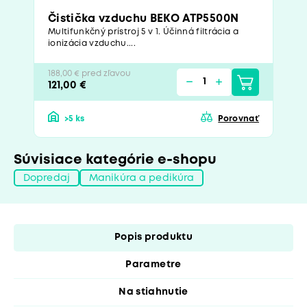
Čistička vzduchu BEKO ATP5500N
Multifunkčný prístroj 5 v 1. Účinná filtrácia a
ionizácia vzduchu....
188,00 € pred zľavou
121,00 €
>5 ks
Porovnať
Súvisiace kategórie e-shopu
Dopredaj
Manikúra a pedikúra
Popis produktu
Parametre
Na stiahnutie