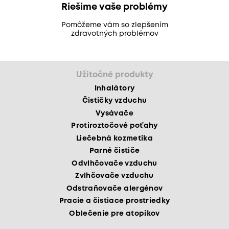
Riešime vaše problémy
Pomôžeme vám so zlepšením
zdravotných problémov
Užitočné produkty
Inhalátory
Čističky vzduchu
Vysávače
Protiroztočové poťahy
Liečebná kozmetika
Parné čističe
Odvlhčovače vzduchu
Zvlhčovače vzduchu
Odstraňovače alergénov
Pracie a čistiace prostriedky
Oblečenie pre atopikov