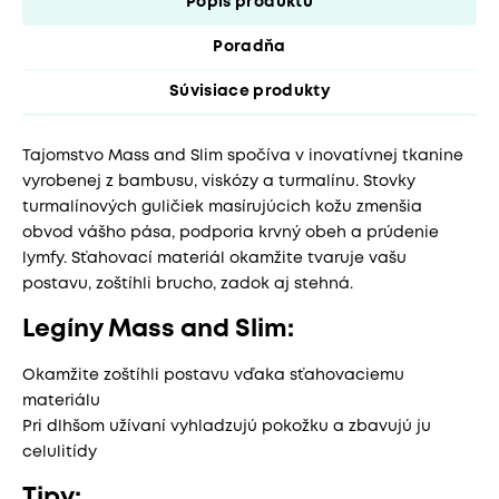
Popis produktu
Poradňa
Súvisiace produkty
Tajomstvo Mass and Slim spočíva v inovatívnej tkanine
vyrobenej z bambusu, viskózy a turmalínu. Stovky
turmalínových guličiek masírujúcich kožu zmenšia
obvod vášho pása, podporia krvný obeh a prúdenie
lymfy. Sťahovací materiál okamžite tvaruje vašu
postavu, zoštíhli brucho, zadok aj stehná.
Legíny Mass and Slim:
Okamžite zoštíhli postavu vďaka sťahovaciemu
materiálu
Pri dlhšom užívaní vyhladzujú pokožku a zbavujú ju
celulitídy
Tipy: