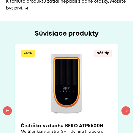
K tomuto produktu zatiaľ nepadli žiadne otázky. Môžete
byť prví. :-)
Súvisiace produkty
-36%
Náš tip
Čistička vzduchu BEKO ATP5500N
Multifunkčný prístroj 5 v 1. Účinná filtrácia a