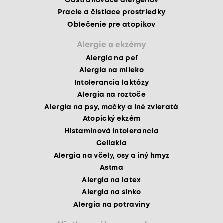
Odstraňovače alergénov
Pracie a čistiace prostriedky
Oblečenie pre atopikov
Alergie a ekzémy
Alergia na peľ
Alergia na mlieko
Intolerancia laktózy
Alergia na roztoče
Alergia na psy, mačky a iné zvieratá
Atopický ekzém
Histamínová intolerancia
Celiakia
Alergia na včely, osy a iný hmyz
Astma
Alergia na latex
Alergia na slnko
Alergia na potraviny