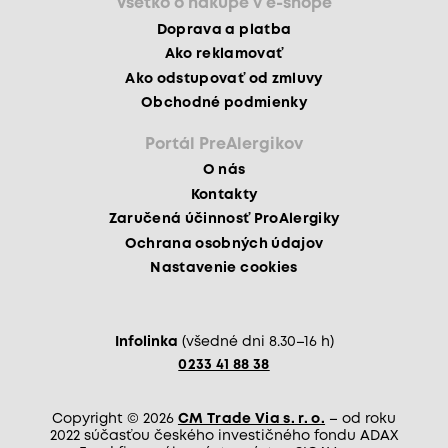
Všetko o nákupe v e-shope
Doprava a platba
Ako reklamovať
Ako odstupovať od zmluvy
Obchodné podmienky
Portál PreAlergikov
O nás
Kontakty
Zaručená účinnosť ProAlergiky
Ochrana osobných údajov
Nastavenie cookies
Infolinka
(všedné dni 8.30–16 h)
0233 41 88 38
Copyright © 2026
CM Trade Via s. r. o.
– od roku
2022 súčasťou českého investičného fondu ADAX