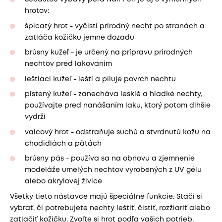
hrotov:
špicatý hrot - vyčistí prírodný necht po stranách a
zatláča kožičku jemne dozadu
brúsny kužeľ - je určený na prípravu prírodných
nechtov pred lakovaním
leštiaci kužeľ - leští a piluje povrch nechtu
plstený kužeľ - zanecháva lesklé a hladké nechty,
používajte pred nanášaním laku, ktorý potom dlhšie
vydrží
valcový hrot - odstraňuje suchú a stvrdnutú kožu na
chodidlách a pätách
brúsny pás - používa sa na obnovu a zjemnenie
modeláže umelých nechtov vyrobených z UV gélu
alebo akrylovej živice
Všetky tieto nástavce majú špeciálne funkcie. Stačí si
vybrať, či potrebujete nechty leštiť, čistiť, rozžiariť alebo
zatlačiť kožičku. Zvoľte si hrot podľa vašich potrieb,