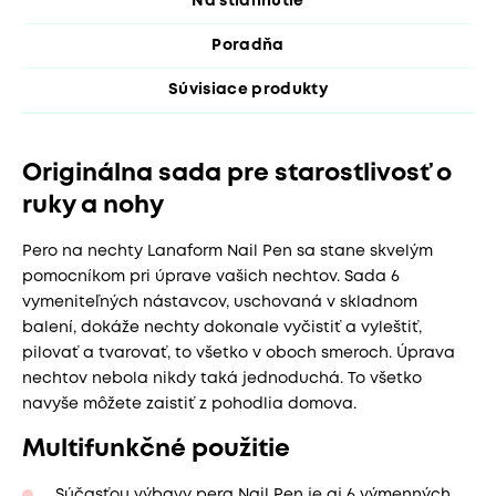
Na stiahnutie
Poradňa
Súvisiace produkty
Originálna sada pre starostlivosť o
ruky a nohy
Pero na nechty Lanaform Nail Pen sa stane skvelým
pomocníkom pri úprave vašich nechtov. Sada 6
vymeniteľných nástavcov, uschovaná v skladnom
balení, dokáže nechty dokonale vyčistiť a vyleštiť,
pilovať a tvarovať, to všetko v oboch smeroch. Úprava
nechtov nebola nikdy taká jednoduchá. To všetko
navyše môžete zaistiť z pohodlia domova.
Multifunkčné použitie
Súčasťou výbavy pera Nail Pen je aj 6 výmenných