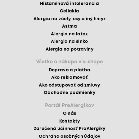
Histamínová intolerancia
Celiakia
Alergia na včely, osy a iný hmyz
Astma
Alergia na latex
Alergia na slnko
Alergia na potraviny
Všetko o nákupe v e-shope
Doprava a platba
Ako reklamovať
Ako odstupovať od zmluvy
Obchodné podmienky
Portál PreAlergikov
O nás
Kontakty
Zaručená účinnosť ProAlergiky
Ochrana osobných údajov