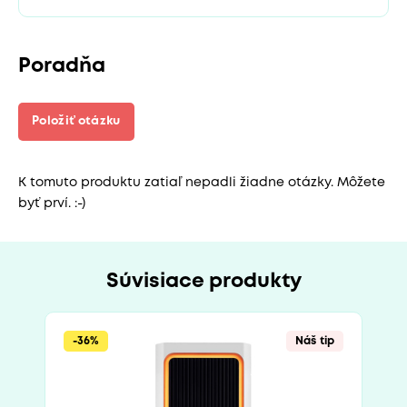
Poradňa
Položiť otázku
K tomuto produktu zatiaľ nepadli žiadne otázky. Môžete
byť prví. :-)
Súvisiace produkty
-36%
Náš tip