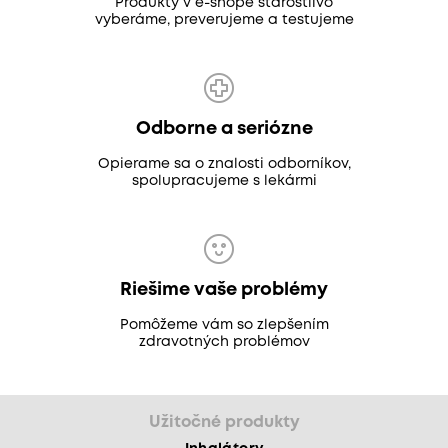
Produkty v e-shope starostlivo
vyberáme, preverujeme a testujeme
Odborne a seriózne
Opierame sa o znalosti odborníkov,
spolupracujeme s lekármi
Riešime vaše problémy
Pomôžeme vám so zlepšením
zdravotných problémov
Užitočné produkty