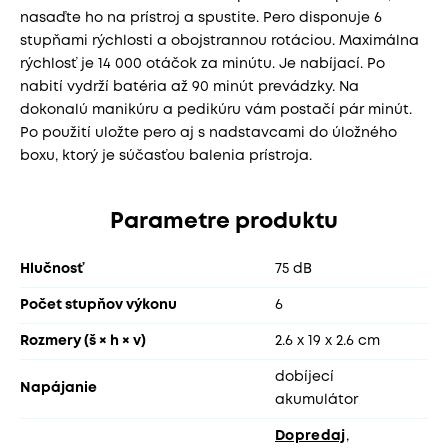
nasaďte ho na prístroj a spustite. Pero disponuje 6
stupňami rýchlosti a obojstrannou rotáciou. Maximálna
rýchlosť je 14 000 otáčok za minútu. Je nabíjací. Po
nabití vydrží batéria až 90 minút prevádzky. Na
dokonalú manikúru a pedikúru vám postačí pár minút.
Po použití uložte pero aj s nadstavcami do úložného
boxu, ktorý je súčasťou balenia prístroja.
Parametre produktu
Hlučnosť
75 dB
Počet stupňov výkonu
6
Rozmery (š × h × v)
2.6 x 19 x 2.6 cm
dobíjecí
Napájanie
akumulátor
Dopredaj
,