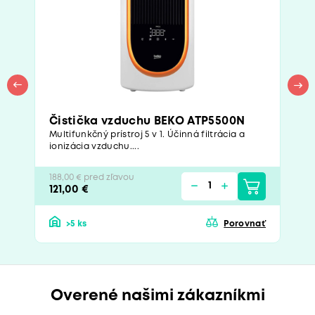
Čistička vzduchu BEKO ATP5500N
Multifunkčný prístroj 5 v 1. Účinná filtrácia a
ionizácia vzduchu....
188,00 € pred zľavou
121,00 €
>5 ks
Porovnať
Overené našimi zákazníkmi