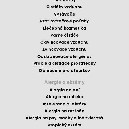
Inhalátory
Čističky vzduchu
Vysávače
Protiroztočové poťahy
Liečebná kozmetika
Parné čističe
Odvlhčovače vzduchu
Zvlhčovače vzduchu
Odstraňovače alergénov
Pracie a čistiace prostriedky
Oblečenie pre atopikov
Alergie a ekzémy
Alergia na peľ
Alergia na mlieko
Intolerancia laktózy
Alergia na roztoče
Alergia na psy, mačky a iné zvieratá
Atopický ekzém