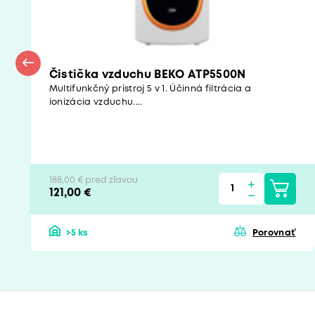
Čistička vzduchu BEKO ATP5500N
Multifunkčný prístroj 5 v 1. Účinná filtrácia a
ionizácia vzduchu....
188,00 € pred zľavou
121,00 €
>5 ks
Porovnať