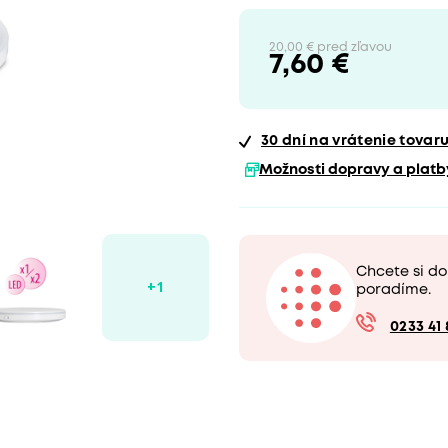
20,00 € pred zľavou
7,60 €
30 dní
na vrátenie tovar
Možnosti dopravy a platb
Chcete si d
poradíme.
0233 41 