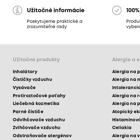
Užitočné informácie
100%
Poskytujeme praktické a
Produk
zrozumiteľné rady
vyber
Užitočné produkty
Alergie a 
Inhalátory
Alergia na 
Čističky vzduchu
Alergia na 
Vysávače
Intoleranci
Protiroztočové poťahy
Alergia na 
Liečebná kozmetika
Alergia na 
Parné čističe
Atopický e
Odvlhčovače vzduchu
Histamínová
Zvlhčovače vzduchu
Celiakia
Odstraňovače alergénov
Alergia na v