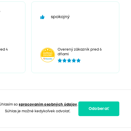
“
spokojný
ed 4
Overený zákazník pred 6
dňami
úhlasím so
spracovaním osobných údajov
.
Odoberať
Súhlas je možné kedykoľvek odvolať.