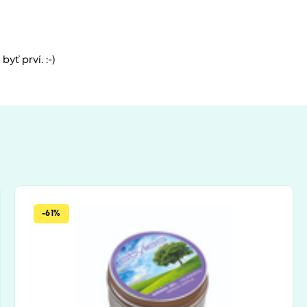
yť prví. :-)
-61%