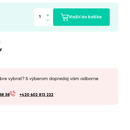
Vložiť do košíka
u
y
obre vybrať? S výberom dopredaj vám odborne
88 38
+420 602 813 222