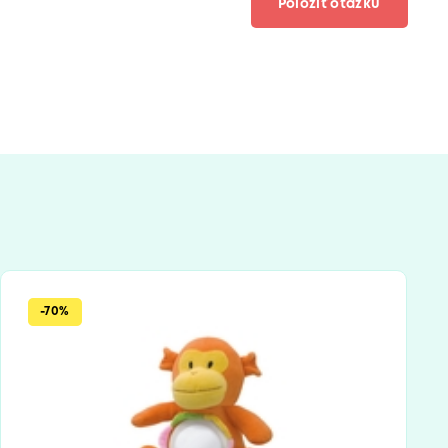
Položiť otázku
-70%