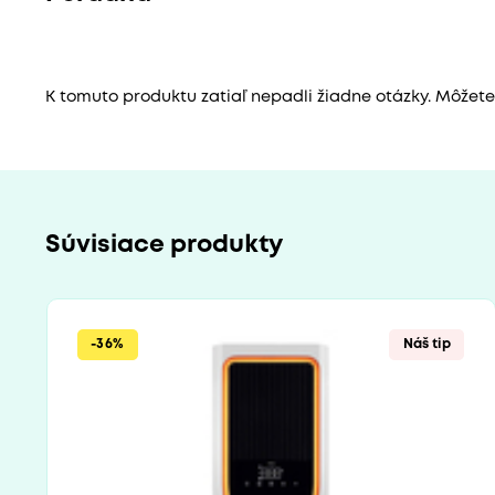
K tomuto produktu zatiaľ nepadli žiadne otázky. Môžete b
Súvisiace produkty
-36%
Náš tip