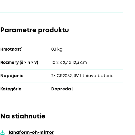
Parametre produktu
Hmotnosť
0,1 kg
Rozmery (š × h × v)
10,2 x 2,7 x 12,3 cm
Napájanie
2× CR2032, 3V lithiová baterie
Kategórie
Dopredaj
Na stiahnutie
lanaform-oh-mirror