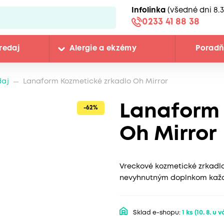
Infolinka
(všedné dni 8.3
0233 41 88 38
redaj
Alergie a ekzémy
Porad
daj
Lanaform Kozmetické zrkadlo Oh Mirror
Lanaform 
-62%
Oh Mirror
Vreckové kozmetické zrkadlo,
nevyhnutným doplnkom každ
Sklad e-shopu:
1 ks
(10. 8. u v