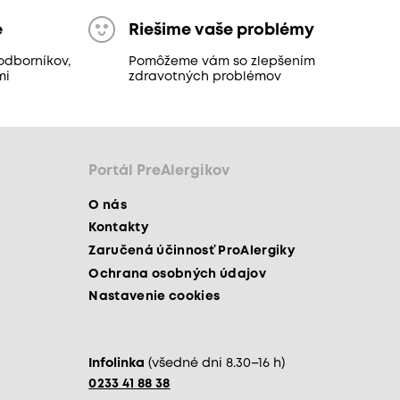
e
Riešime vaše problémy
odborníkov,
Pomôžeme vám so zlepšením
mi
zdravotných problémov
Portál PreAlergikov
O nás
Kontakty
Zaručená účinnosť ProAlergiky
Ochrana osobných údajov
Nastavenie cookies
Infolinka
(všedné dni 8.30–16 h)
0233 41 88 38