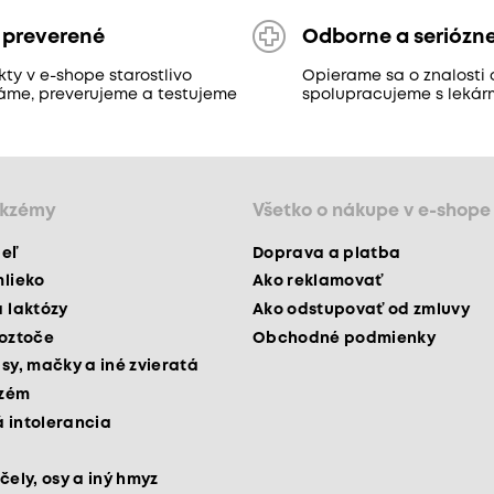
 preverené
Odborne a seriózn
ty v e-shope starostlivo
Opierame sa o znalosti 
áme, preverujeme a testujeme
spolupracujeme s lekár
ekzémy
Všetko o nákupe v e-shope
peľ
Doprava a platba
mlieko
Ako reklamovať
a laktózy
Ako odstupovať od zmluvy
roztoče
Obchodné podmienky
psy, mačky a iné zvieratá
kzém
 intolerancia
čely, osy a iný hmyz