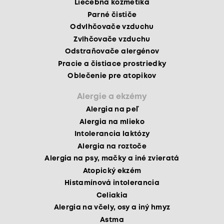
Liečebná kozmetika
Parné čističe
Odvlhčovače vzduchu
Zvlhčovače vzduchu
Odstraňovače alergénov
Pracie a čistiace prostriedky
Oblečenie pre atopikov
Alergie a ekzémy
Alergia na peľ
Alergia na mlieko
Intolerancia laktózy
Alergia na roztoče
Alergia na psy, mačky a iné zvieratá
Atopický ekzém
Histamínová intolerancia
Celiakia
Alergia na včely, osy a iný hmyz
Astma