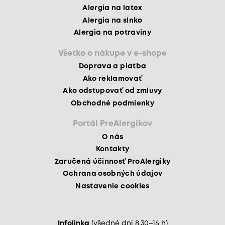
Alergia na latex
Alergia na slnko
Alergia na potraviny
Všetko o nákupe v e-shope
Doprava a platba
Ako reklamovať
Ako odstupovať od zmluvy
Obchodné podmienky
Portál PreAlergikov
O nás
Kontakty
Zaručená účinnosť ProAlergiky
Ochrana osobných údajov
Nastavenie cookies
Infolinka
(všedné dni 8.30–16 h)