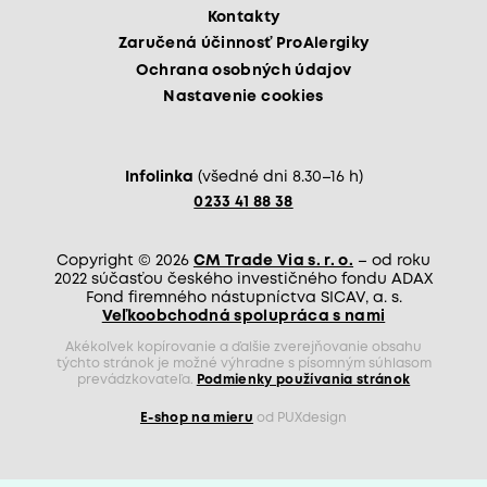
Kontakty
Zaručená účinnosť ProAlergiky
Ochrana osobných údajov
Nastavenie cookies
Infolinka
(všedné dni 8.30–16 h)
0233 41 88 38
Copyright © 2026
CM Trade Via s. r. o.
– od roku
2022 súčasťou českého investičného fondu ADAX
Fond firemného nástupníctva SICAV, a. s.
Veľkoobchodná spolupráca s nami
Akékoľvek kopírovanie a ďalšie zverejňovanie obsahu
týchto stránok je možné výhradne s písomným súhlasom
prevádzkovateľa.
Podmienky používania stránok
E-shop na mieru
od PUXdesign