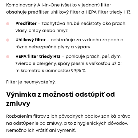
Kombinovaný All-in-One (všetko v jednom) filter
obsahuje predfilter, uhlíkový filter a HEPA filter triedy H13.
Predfilter
– zachytáva hrubé nečistoty ako prach,
vlasy, chlpy alebo hmyz
Uhlíkový filter
– odstraňuje zo vzduchu zápach a
rôzne nebezpečné plyny a výpary
HEPA filter triedy H13
– pohlcuje prach, peľ, dym,
zvieracie alergény, spóry plesní s veľkosťou už 0,1
mikrometra s účinnosťou 99,95 %
Filter je neumývateľný.
Výnimka z možnosti odstúpiť od
zmluvy
Rozbalením filtrov z ich pôvodných obalov zaniká právo
na odstúpenie od zmluvy, a to z hygienických dôvodov.
Nemožno ich vrátiť ani vymeniť.