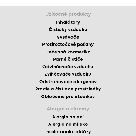
Užitočné produkty
Inhalátory
Čističky vzduchu
Vysávače
Protiroztočové poťahy
Liečebná kozmetika
Parné čističe
Odvlhčovače vzduchu
Zvlhčovače vzduchu
Odstraňovače alergénov
Pracie a čistiace prostriedky
Oblečenie pre atopikov
Alergie a ekzémy
Alergia na peľ
Alergia na mlieko
Intolerancia laktózy