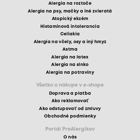
Alergia na roztoče
Alergia na psy, mačky a iné zvieratá
Atopický ekzém
Histamínová intolerancia
Celiakia
Alergia na včely, osy a iný hmyz
Astma
Alergia na latex
Alergia na slnko
Alergia na potraviny
Všetko o nákupe v e-shope
Doprava a platba
Ako reklamovať
Ako odstupovať od zmluvy
Obchodné podmienky
Portál PreAlergikov
O nás