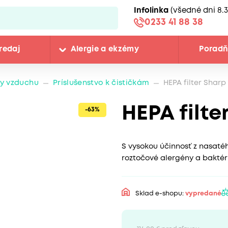
Infolinka
(všedné dni 8.3
0233 41 88 38
redaj
Alergie a ekzémy
Porad
ky vzduchu
Príslušenstvo k čističkám
HEPA filter Shar
HEPA filte
-63%
S vysokou účinnosť z nasatéh
roztočové alergény a baktér
Sklad e-shopu:
vypredané