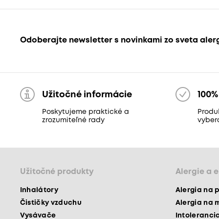
Odoberajte newsletter s novinkami zo sveta aler
Užitočné informácie
100%
Poskytujeme praktické a
Produk
zrozumiteľné rady
vyber
Užitočné produkty
Alergie a 
Inhalátory
Alergia na 
Čističky vzduchu
Alergia na 
Vysávače
Intoleranci