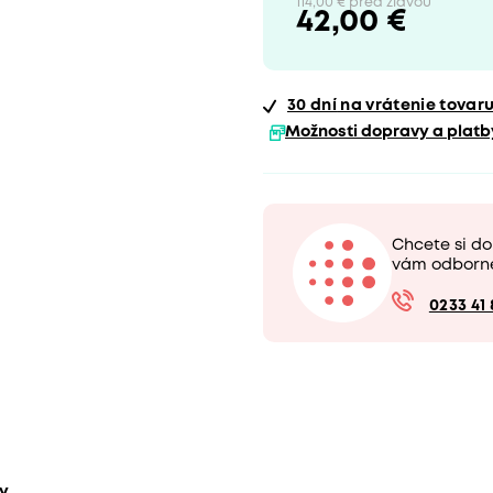
114,00 € pred zľavou
42,00 €
30 dní
na vrátenie tovar
Možnosti dopravy a platb
Chcete si do
vám odborn
0233 41 
ty