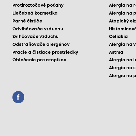
Protiroztočové poťahy
Alergia na 
Liečebná kozmetika
Alergia na 
Parné čističe
Atopický e
Odvlhčovače vzduchu
Histamínová
Zvlhčovače vzduchu
Celiakia
Odstraňovače alergénov
Alergia na v
Pracie a čistiace prostriedky
Astma
Oblečenie pre atopikov
Alergia na 
Alergia na 
Alergia na 