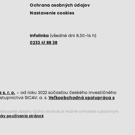
Ochrana osobných údajov
Nastavenie cookies
Infolinka
(všedné dni 8.30–16 h)
0233 41 88 38
s. r. o.
– od roku 2022 súčasťou českého investičného
tupníctva SICAV, a. s.
Veľkoobchodná spolupráca s
rejňovanie obsahu týchto stránok je možné výhradne s písomným
ky používania stránok