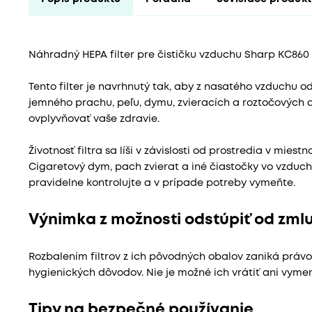
Náhradný HEPA filter pre čističku vzduchu Sharp KC860
Tento filter je navrhnutý tak, aby z nasatého vzduchu odf
jemného prachu, peľu, dymu, zvieracích a roztočových a
ovplyvňovať vaše zdravie.
Životnosť filtra sa líši v závislosti od prostredia v miest
Cigaretový dym, pach zvierat a iné čiastočky vo vzduchu m
pravidelne kontrolujte a v prípade potreby vymeňte.
Výnimka z možnosti odstúpiť od zml
Rozbalením filtrov z ich pôvodných obalov zaniká právo
hygienických dôvodov. Nie je možné ich vrátiť ani vymen
Tipy na bezpečné používanie