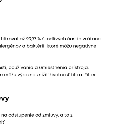
iltroval až 99,97 % škodlivých častíc vrátane
lergénov a baktérií, ktoré môžu negatívne
nosti, používania a umiestnenia prístroja.
ôžu výrazne znížiť životnosť filtra. Filter
uvy
 na odstúpenie od zmluvy, a to z
iť.