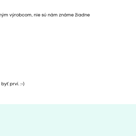
aným výrobcom, nie sú nám známe žiadne
yť prví. :-)