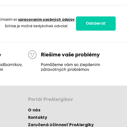
úhlasím so
spracovaním osobných údajov
.
Odoberať
Súhlas je možné kedykoľvek odvolať.
e
Riešime vaše problémy
odborníkov,
Pomôžeme vám so zlepšením
mi
zdravotných problémov
Portál PreAlergikov
O nás
Kontakty
Zaručená účinnosť ProAlergiky