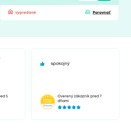
vypredané
Porovnať
“
spokojný
ed 5
Overený zákazník pred 7
dňami