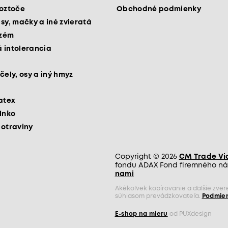
roztoče
Obchodné podmienky
psy, mačky a iné zvieratá
kzém
 intolerancia
čely, osy a iný hmyz
latex
slnko
potraviny
Copyright © 2026
CM Trade Via 
fondu ADAX Fond firemného nás
nami
Akékoľvek kopírovanie a ďalšie zve
súhlasom prevádzkovateľa.
Podmien
E-shop na mieru
od PUXdesign