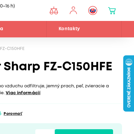
0–16 h)
ňa
Kontakty
p FZ-C150HFE
r Sharp FZ-C150HFE
o vzduchu odfiltruje, jemný prach, peľ, zvieracie a
ie.
Viac informácií
Porovnať