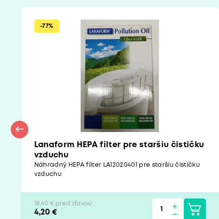
-77%
Lanaform HEPA filter pre staršiu čističku
vzduchu
Náhradný HEPA filter LA12020401 pre staršiu čističku
vzduchu
18,40 € pred zľavou
4,20 €