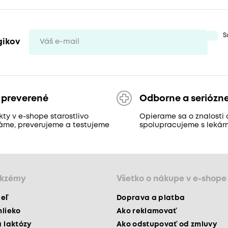
S
gikov
 preverené
Odborne a seriózn
ty v e-shope starostlivo
Opierame sa o znalosti 
áme, preverujeme a testujeme
spolupracujeme s lekár
ekzémy
Všetko o nákupe v e-shope
peľ
Doprava a platba
mlieko
Ako reklamovať
a laktózy
Ako odstupovať od zmluvy