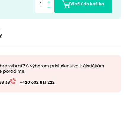
Vložiť do košíka
u
y
bre vybrať? S výberom príslušenstvo k čističkám
e poradíme.
88 38
+420 602 813 222