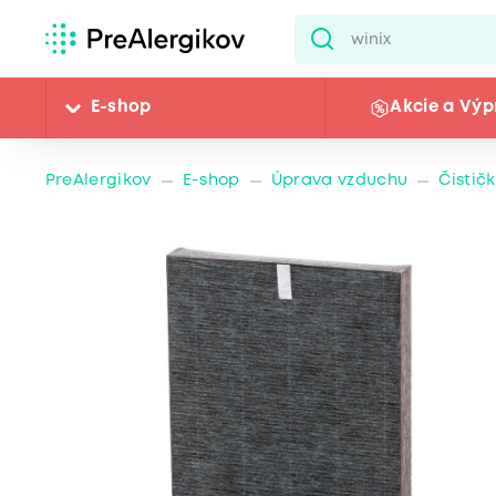
E-shop
Akcie a Výp
PreAlergikov
E-shop
Úprava vzduchu
Čistič