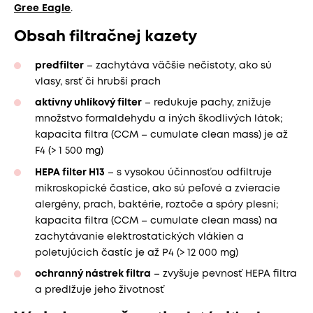
Gree Eagle
.
Obsah filtračnej kazety
predfilter
– zachytáva väčšie nečistoty, ako sú
vlasy, srsť či hrubší prach
aktívny uhlíkový filter
– redukuje pachy, znižuje
množstvo formaldehydu a iných škodlivých látok;
kapacita filtra (CCM – cumulate clean mass) je až
F4 (> 1 500 mg)
HEPA filter H13
– s vysokou účinnosťou odfiltruje
mikroskopické častice, ako sú peľové a zvieracie
alergény, prach, baktérie, roztoče a spóry plesní;
kapacita filtra (CCM – cumulate clean mass) na
zachytávanie elektrostatických vlákien a
poletujúcich častíc je až P4 (> 12 000 mg)
ochranný nástrek filtra
– zvyšuje pevnosť HEPA filtra
a predlžuje jeho životnosť