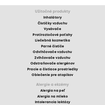
Užitočné produkty
Inhalátory
Čističky vzduchu
Vysávače
Protiroztočové poťahy
Liečebná kozmetika
Parné čističe
Odvlhčovače vzduchu
Zvlhčovače vzduchu
Odstraňovače alergénov
Pracie a čistiace prostriedky
Oblečenie pre atopikov
Alergie a ekzémy
Alergia na peľ
Alergia na mlieko
Intolerancia laktózy