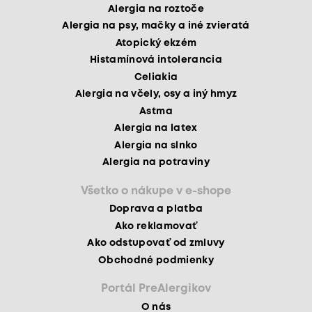
Alergia na roztoče
Alergia na psy, mačky a iné zvieratá
Atopický ekzém
Histamínová intolerancia
Celiakia
Alergia na včely, osy a iný hmyz
Astma
Alergia na latex
Alergia na slnko
Alergia na potraviny
Všetko o nákupe v e-shope
Doprava a platba
Ako reklamovať
Ako odstupovať od zmluvy
Obchodné podmienky
Portál PreAlergikov
O nás