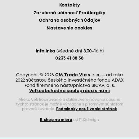
Kontakty
Zaručená účinnosť ProAlergiky
Ochrana osobných údajov
Nastavenie cookies
Infolinka
(všedné dni 8.30–16 h)
0233 41 88 38
Copyright © 2026
CM Trade Via s. r. o.
– od roku
2022 súčasťou českého investičného fondu ADAX
Fond firemného nástupníctva SICAV, a. s.
Veľkoobchodná spolupráca s nami
Akékoľvek kopírovanie a ďalšie zverejňovanie obsahu
týchto stránok je možné výhradne s písomným súhlasom
prevádzkovateľa.
Podmienky používania stránok
E-shop na mieru
od PUXdesign