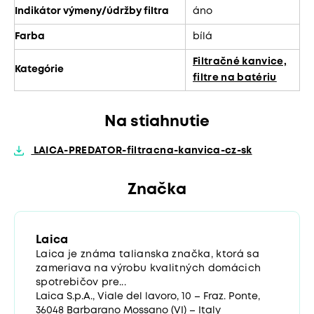
Indikátor výmeny/údržby filtra
áno
Farba
bílá
Filtračné kanvice,
Kategórie
filtre na batériu
Na stiahnutie
LAICA-PREDATOR-filtracna-kanvica-cz-sk
Značka
Laica
Laica je známa talianska značka, ktorá sa
zameriava na výrobu kvalitných domácich
spotrebičov pre...
Laica S.p.A., Viale del lavoro, 10 – Fraz. Ponte,
36048 Barbarano Mossano (VI) – Italy