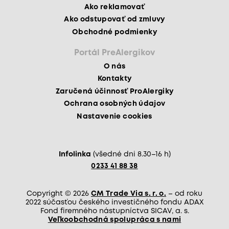
Ako reklamovať
Ako odstupovať od zmluvy
Obchodné podmienky
Portál PreAlergikov
O nás
Kontakty
Zaručená účinnosť ProAlergiky
Ochrana osobných údajov
Nastavenie cookies
Infolinka
(všedné dni 8.30–16 h)
0233 41 88 38
Copyright © 2026
CM Trade Via s. r. o.
– od roku
2022 súčasťou českého investičného fondu ADAX
Fond firemného nástupníctva SICAV, a. s.
Veľkoobchodná spolupráca s nami