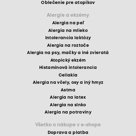
Oblečenie pre atopikov
Alergie a ekzémy
Alergia na peľ
Alergia na mlieko
Intolerancia laktózy
Alergia na roztoče
Alergia na psy, mačky a iné zvieratá
Atopický ekzém
Histamínová intolerancia
Celiakia
Alergia na včely, osy a iný hmyz
Astma
Alergia na latex
Alergia na slnko
Alergia na potraviny
Všetko o nákupe v e-shope
Doprava a platba