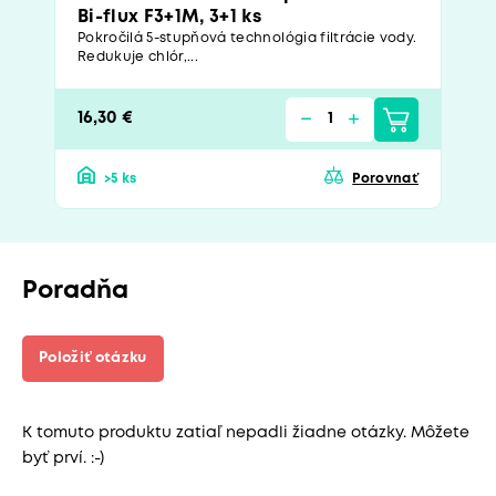
Bi-flux F3+1M, 3+1 ks
Pokročilá 5-stupňová technológia filtrácie vody.
Redukuje chlór,...
16,30 €
>5 ks
Porovnať
Poradňa
Položiť otázku
K tomuto produktu zatiaľ nepadli žiadne otázky. Môžete
byť prví. :-)