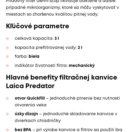
Prídavný filter Germ-Stop likviduje baktérie a ďalšie
prípadné mikroorganizmy, ktoré sa môžu vyskytovať v
miestach so zhoršenou kvalitou pitnej vody.
Kľúčové parametre
celková kapacita:
3 l
kapacita prefiltrovanej vody:
2 l
farba:
biela
indikátor životnosti filtra:
mechanický
Hlavné benefity filtračnej kanvice
Laica Predator
otvor QuickFill
– jednoduché plnenie bez nutnosti
otvorenia veka
úzky dizajn
– jednoduché skladovanie kanvice v
dvierkach chladničky
bez BPA
– pri výrobe kanvice a filtrov sa použili iba