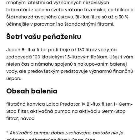
mnohými atestmi od významných nezávislých
laboratórií z celého sveta vrátane tuzemskej certifikácie
Štátneho zdravotného ústavu. Bi-flux filtre sú až o 30 %
účinnejšie v porovnaní so štandardnými filtrami.
Šetrí vašu peňaženku
Jeden Bi-flux filter prefiltruje až 150 litrov vody, čo
zodpovedá 100 klasickým 1,5-litrovým fľašiam. Ušetrí vám
nielen čas a námahu spojenú s nakupovaním balenej
vody, ale predovšetkým predstavuje významnú finančnú
úsporu.
Obsah balenia
filtračná kanvica Laica Predator, 1× Bi-flux filter, 1× Germ-
Stop filter, aktivačná pumpa na aktiváciu Germ-Stop
filtra*, návod
*
Aktivačnú pumpu dobre uschovajte, pretože nie je