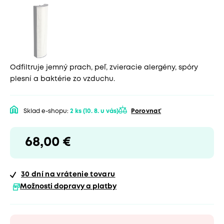
Odfiltruje jemný prach, peľ, zvieracie alergény, spóry
plesní a baktérie zo vzduchu.
Sklad e-shopu:
2 ks
(10. 8. u vás)
Porovnať
68,00 €
30 dní
na vrátenie tovaru
Možnosti dopravy a platby