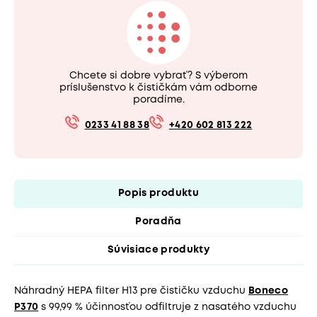
Chcete si dobre vybrať? S výberom
príslušenstvo k čističkám vám odborne
poradíme.
0233 41 88 38
+420 602 813 222
Popis produktu
Poradňa
Súvisiace produkty
Náhradný HEPA filter H13 pre čističku vzduchu
Boneco
P370
s 99,99 % účinnosťou odfiltruje z nasatého vzduchu