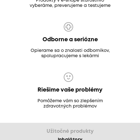
Produkty v e-shope starostlivo
vyberáme, preverujeme a testujeme
Odborne a seriózne
Opierame sa o znalosti odborníkov,
spolupracujeme s lekármi
Riešime vaše problémy
Pomôžeme vám so zlepšením
zdravotných problémov
Užitočné produkty
Inhalátory