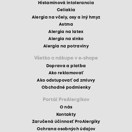
Histamínová intolerancia
Celiakia
Alergia na včely, osy a iný hmyz
Astma
Alergia na latex
Alergia na slnko
Alergia na potraviny
Všetko o nákupe v e-shope
Doprava a platba
Ako reklamovať
Ako odstupovať od zmluvy
Obchodné podmienky
Portál PreAlergikov
O nás
Kontakty
Zaručená účinnosť ProAlergiky
Ochrana osobných údajov