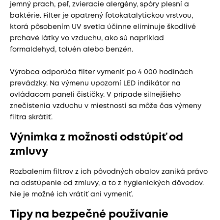
jemný prach, peľ, zvieracie alergény, spóry plesní a
baktérie. Filter je opatrený fotokatalytickou vrstvou,
ktorá pôsobením UV svetla účinne eliminuje škodlivé
prchavé látky vo vzduchu, ako sú napríklad
formaldehyd, toluén alebo benzén.
Výrobca odporúča filter vymeniť po 4 000 hodinách
prevádzky. Na výmenu upozorní LED indikátor na
ovládacom paneli čističky. V prípade silnejšieho
znečistenia vzduchu v miestnosti sa môže čas výmeny
filtra skrátiť.
Výnimka z možnosti odstúpiť od
zmluvy
Rozbalením filtrov z ich pôvodných obalov zaniká právo
na odstúpenie od zmluvy, a to z hygienických dôvodov.
Nie je možné ich vrátiť ani vymeniť.
Tipy na bezpečné používanie