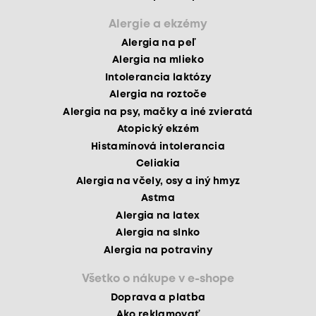
Alergie a ekzémy
Alergia na peľ
Alergia na mlieko
Intolerancia laktózy
Alergia na roztoče
Alergia na psy, mačky a iné zvieratá
Atopický ekzém
Histamínová intolerancia
Celiakia
Alergia na včely, osy a iný hmyz
Astma
Alergia na latex
Alergia na slnko
Alergia na potraviny
Všetko o nákupe v e-shope
Doprava a platba
Ako reklamovať