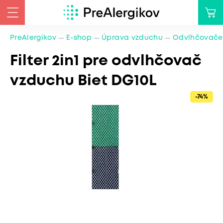
PreAlergikov
E-shop
Úprava vzduchu
Odvlhčovače
Filter 2in1 pre odvlhčovač
vzduchu Biet DG10L
-74%