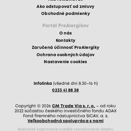
Ako odstupovať od zmluvy
Obchodné podmienky
Portál PreAlergikov
O nás
Kontakty
Zaručená účinnosť ProAlergiky
Ochrana osobných údajov
Nastavenie cookies
Infolinka
(všedné dni 8.30–16 h)
0233 41 88 38
Copyright © 2026
CM Trade Via s. r. o.
– od roku
2022 súčasťou českého investičného fondu ADAX
Fond firemného nástupníctva SICAV, a. s.
Veľkoobchodná spolupráca s nami
Akékoľvek kopírovanie a ďalšie zverejňovanie obsahu