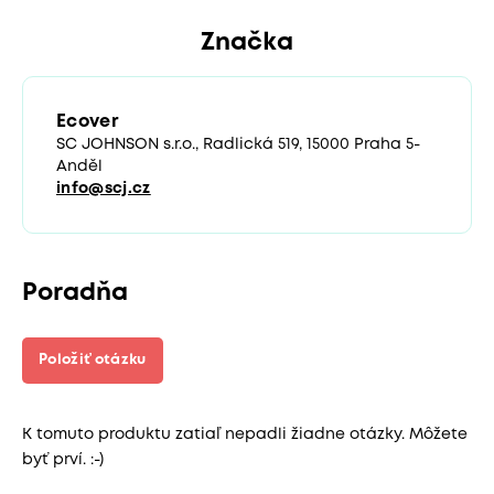
Značka
Ecover
SC JOHNSON s.r.o., Radlická 519, 15000 Praha 5-
Anděl
info@scj.cz
Poradňa
Položiť otázku
K tomuto produktu zatiaľ nepadli žiadne otázky. Môžete
byť prví. :-)