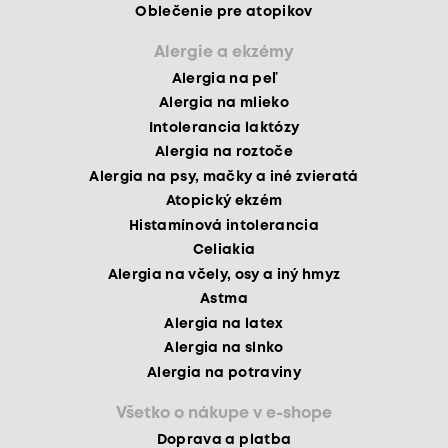
Oblečenie pre atopikov
Alergie a ekzémy
Alergia na peľ
Alergia na mlieko
Intolerancia laktózy
Alergia na roztoče
Alergia na psy, mačky a iné zvieratá
Atopický ekzém
Histamínová intolerancia
Celiakia
Alergia na včely, osy a iný hmyz
Astma
Alergia na latex
Alergia na slnko
Alergia na potraviny
Všetko o nákupe v e-shope
Doprava a platba