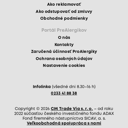
Ako reklamovať
Ako odstupovať od zmluvy
Obchodné podmienky
Portál PreAlergikov
O nás
Kontakty
Zaručená účinnosť ProAlergiky
Ochrana osobných údajov
Nastavenie cookies
Infolinka
(všedné dni 8.30–16 h)
0233 41 88 38
Copyright © 2026
CM Trade Via s. r. o.
– od roku
2022 súčasťou českého investičného fondu ADAX
Fond firemného nástupníctva SICAV, a. s.
Veľkoobchodná spolupráca s nami