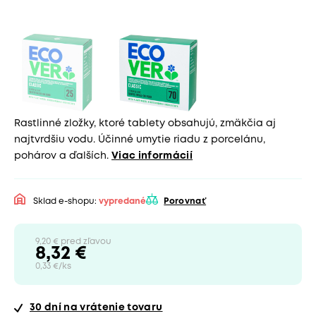
Rastlinné zložky, ktoré tablety obsahujú, zmäkčia aj
najtvrdšiu vodu. Účinné umytie riadu z porcelánu,
pohárov a ďalších.
Viac informácií
Sklad e-shopu:
vypredané
Porovnať
9,20 € pred zľavou
8,32 €
0,33 €/ks
30 dní
na vrátenie tovaru