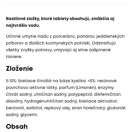
Rastlinné zložky, ktoré tablety obsahujú, zmäkčia aj
najtvrdšiu vodu.
Účinné umytie riadu z porcelánu, pohárov, jedálenských
príborov a ďalších kuchynských potrieb. Odstraňujú
všetky zvyšky potravy, umývajú aj silne zašpinené
taniere.
Zloženie
5-15%: bieliace činidlá na báze kyslíka. <5%: neiónové
povrchovo aktívne látky, parfum (Limonén), enzýmy.
Citrát sodný, uhličitan sodný, polypeptid, dikřemičitan
disodný, hydrogénuhličitan sodný, bieliace aktivátor,
bentonit, sorbitol, repkový olej, síran horečnatý, glukonát
sodný, glycerín.
Obsah