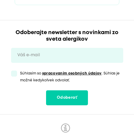
Odoberajte newsletter s novinkami zo
sveta alergikov
Súhlasím so
spracovaním osobných údajov
. Súhlas je
možné kedykoľvek odvolať.
Odoberať