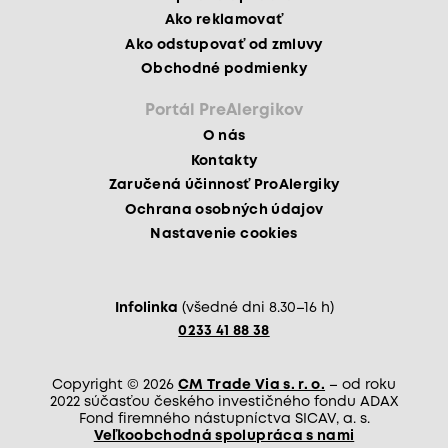
Ako reklamovať
Ako odstupovať od zmluvy
Obchodné podmienky
Portál PreAlergikov
O nás
Kontakty
Zaručená účinnosť ProAlergiky
Ochrana osobných údajov
Nastavenie cookies
Infolinka
(všedné dni 8.30–16 h)
0233 41 88 38
Copyright © 2026
CM Trade Via s. r. o.
– od roku
2022 súčasťou českého investičného fondu ADAX
Fond firemného nástupníctva SICAV, a. s.
Veľkoobchodná spolupráca s nami