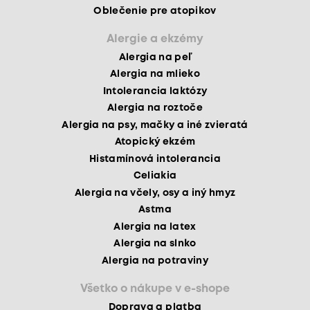
Oblečenie pre atopikov
Alergie a ekzémy
Alergia na peľ
Alergia na mlieko
Intolerancia laktózy
Alergia na roztoče
Alergia na psy, mačky a iné zvieratá
Atopický ekzém
Histamínová intolerancia
Celiakia
Alergia na včely, osy a iný hmyz
Astma
Alergia na latex
Alergia na slnko
Alergia na potraviny
Všetko o nákupe v e-shope
Doprava a platba