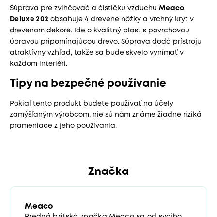
Súprava pre zvlhčovač a čističku vzduchu
Meaco
Deluxe 202
obsahuje 4 drevené nôžky a vrchný kryt v
drevenom dekore. Ide o kvalitný plast s povrchovou
úpravou pripomínajúcou drevo. Súprava dodá prístroju
atraktívny vzhľad, takže sa bude skvelo vynímať v
každom interiéri.
Tipy na bezpečné používanie
Pokiaľ tento produkt budete používať na účely
zamýšľaným výrobcom, nie sú nám známe žiadne riziká
prameniace z jeho používania.
Značka
Meaco
Predná britská značka Meaco sa od svojho