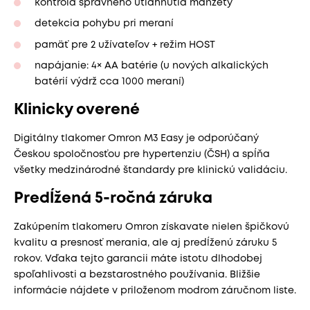
kontrola správneho utiahnutia manžety
detekcia pohybu pri meraní
pamäť pre 2 užívateľov + režim HOST
napájanie: 4× AA batérie (u nových alkalických
batérií výdrž cca 1000 meraní)
Klinicky overené
Digitálny tlakomer Omron M3 Easy je odporúčaný
Českou spoločnosťou pre hypertenziu (ČSH) a spĺňa
všetky medzinárodné štandardy pre klinickú validáciu.
Predĺžená 5-ročná záruka
Zakúpením tlakomeru Omron získavate nielen špičkovú
kvalitu a presnosť merania, ale aj predĺženú záruku 5
rokov. Vďaka tejto garancii máte istotu dlhodobej
spoľahlivosti a bezstarostného používania. Bližšie
informácie nájdete v priloženom modrom záručnom liste.