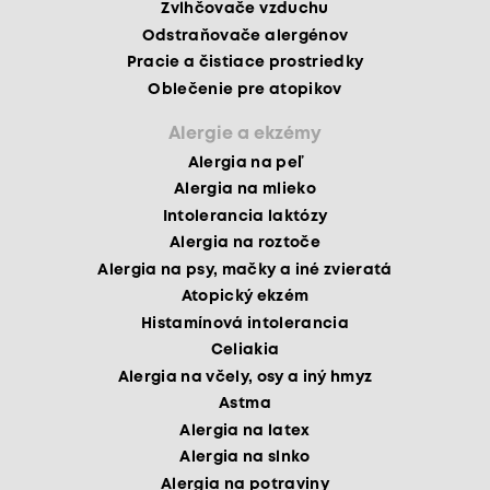
Zvlhčovače vzduchu
Odstraňovače alergénov
Pracie a čistiace prostriedky
Oblečenie pre atopikov
Alergie a ekzémy
Alergia na peľ
Alergia na mlieko
Intolerancia laktózy
Alergia na roztoče
Alergia na psy, mačky a iné zvieratá
Atopický ekzém
Histamínová intolerancia
Celiakia
Alergia na včely, osy a iný hmyz
Astma
Alergia na latex
Alergia na slnko
Alergia na potraviny