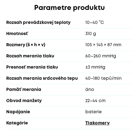
Parametre produktu
Rozsah prevádzkovej teploty
10–40 °C
Hmotnosť
310 g
Rozmery (š × h × v)
105 × 145 × 87 mm
Rozsah merania tlaku
60–260 mmHg
Presnosť merania tlaku
±3 mmHg
Rozsah merania srdcového tepu
40–180 tepů/min
Pamäť merania
áno
Obvod manžety
22–44 cm
Napájanie
baterie
Kategórie
Tlakomery