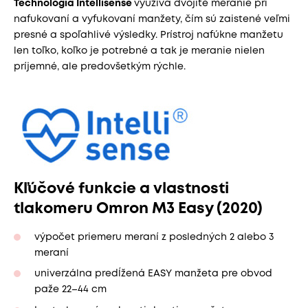
Technológia Intellisense
využíva dvojité meranie pri
nafukovaní a vyfukovaní manžety, čím sú zaistené veľmi
presné a spoľahlivé výsledky. Prístroj nafúkne manžetu
len toľko, koľko je potrebné a tak je meranie nielen
príjemné, ale predovšetkým rýchle.
Kľúčové funkcie a vlastnosti
tlakomeru Omron M3 Easy (2020)
výpočet priemeru meraní z posledných 2 alebo 3
meraní
univerzálna predĺžená EASY manžeta pre obvod
paže 22–44 cm