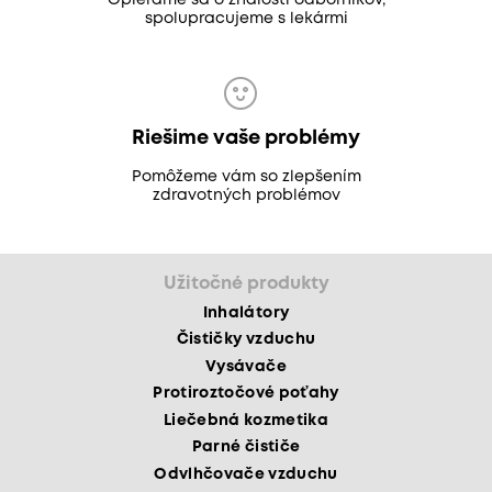
Opierame sa o znalosti odborníkov,
spolupracujeme s lekármi
Riešime vaše problémy
Pomôžeme vám so zlepšením
zdravotných problémov
Užitočné produkty
Inhalátory
Čističky vzduchu
Vysávače
Protiroztočové poťahy
Liečebná kozmetika
Parné čističe
Odvlhčovače vzduchu