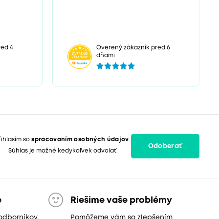
ed 4
Overený zákazník pred 6
dňami
úhlasím so
spracovaním osobných údajov
.
Odoberať
Súhlas je možné kedykoľvek odvolať.
e
Riešime vaše problémy
odborníkov,
Pomôžeme vám so zlepšením