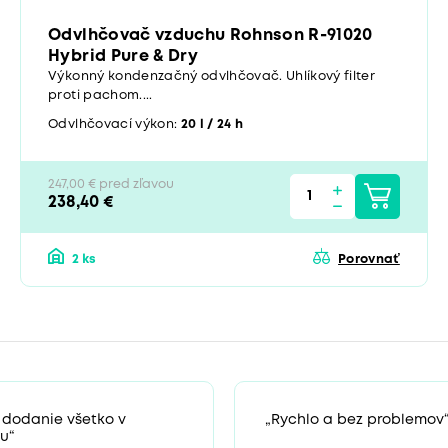
Odvlhčovač vzduchu Rohnson R-91020
Hybrid Pure & Dry
Výkonný kondenzačný odvlhčovač. Uhlíkový filter
proti pachom....
Odvlhčovací výkon:
20 l / 24 h
247,00 € pred zľavou
238,40 €
2 ks
Porovnať
 dodanie všetko v
„Rychlo a bez problemov
u“