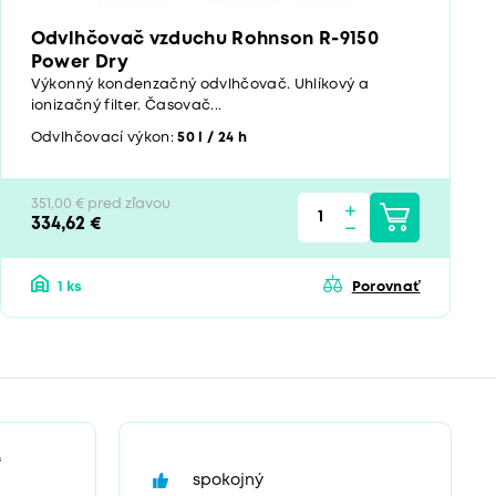
Odvlhčovač vzduchu Rohnson R-9150
Power Dry
Výkonný kondenzačný odvlhčovač. Uhlíkový a
ionizačný filter. Časovač...
Odvlhčovací výkon:
50 l / 24 h
351,00 € pred zľavou
334,62 €
1 ks
Porovnať
“
spokojný