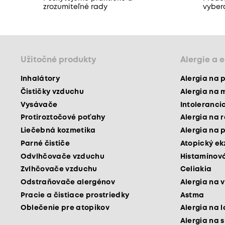
zrozumiteľné rady
vyber
Užitočné produkty
Alergie a 
Inhalátory
Alergia na 
Čističky vzduchu
Alergia na 
Vysávače
Intoleranci
Protiroztočové poťahy
Alergia na 
Liečebná kozmetika
Alergia na 
Parné čističe
Atopický e
Odvlhčovače vzduchu
Histamínová
Zvlhčovače vzduchu
Celiakia
Odstraňovače alergénov
Alergia na v
Pracie a čistiace prostriedky
Astma
Oblečenie pre atopikov
Alergia na 
Alergia na 