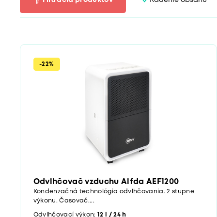
Filtrácia produktov
Radenie obsahu
-22%
Odvlhčovač vzduchu Alfda AEF1200
Kondenzačná technológia odvlhčovania. 2 stupne
výkonu. Časovač....
Odvlhčovací výkon:
12 l / 24 h