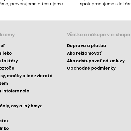
áme, preverujeme a testujeme
spolupracujeme s lekár
ekzémy
Všetko o nákupe v e-shope
peľ
Doprava a platba
mlieko
Ako reklamovať
a laktózy
Ako odstupovať od zmluvy
roztoče
Obchodné podmienky
psy, mačky a iné zvieratá
kzém
 intolerancia
čely, osy a iný hmyz
latex
slnko