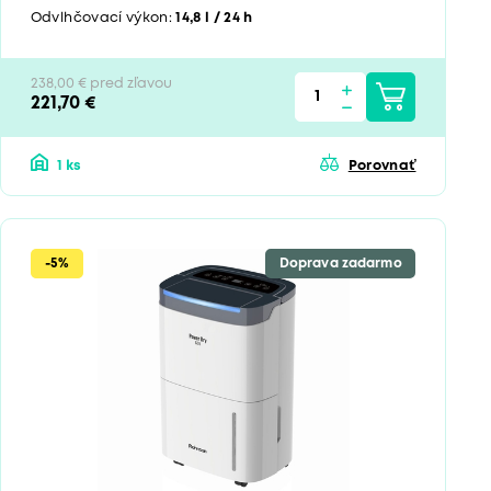
Odvlhčovací výkon:
14,8 l / 24 h
238,00 € pred zľavou
221,70 €
1 ks
Porovnať
-5%
Doprava zadarmo