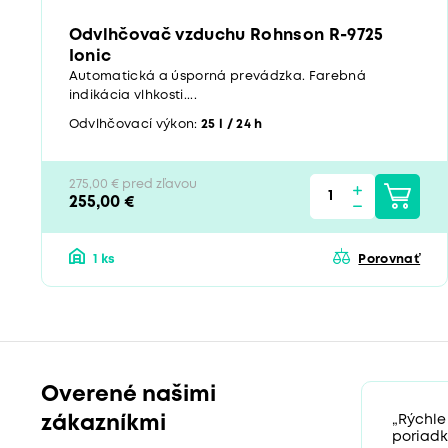
Odvlhčovač vzduchu Rohnson R-9725
Ionic
Automatická a úsporná prevádzka. Farebná
indikácia vlhkosti....
Odvlhčovací výkon:
25 l / 24 h
275,00 € pred zľavou
255,00 €
1 ks
Porovnať
Overené našimi
zákazníkmi
„Rýchle
poriadk