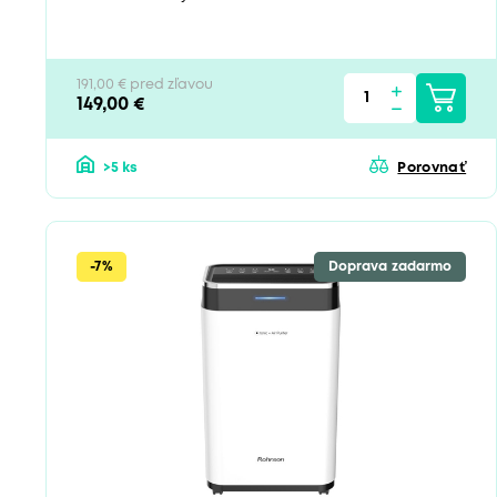
191,00 € pred zľavou
149,00 €
>5 ks
Porovnať
-7%
Doprava zadarmo