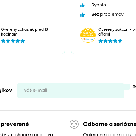
Rychlo
Bez problemov
Overený zákazník pr
Overený zákazník pred 18
dňami
hodinami
S
gikov
 preverené
Odborne a seriózn
ty v e-shope starostlivo
Opierame sa o znalosti 