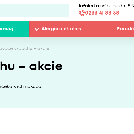
Infolinka
(všedné dni 8.3
0233 41 88 38
predaj
Alergie a ekzémy
Porad
ovače vzduchu – akcie
hu – akcie
rčeka k ich nákupu.