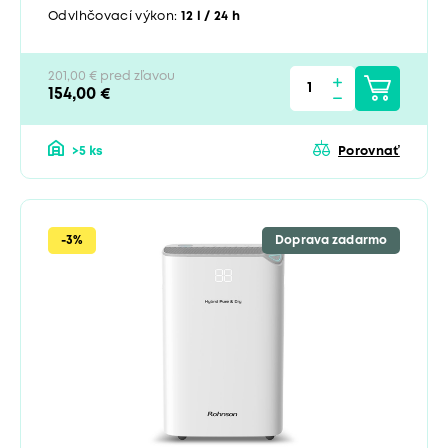
Odvlhčovací výkon:
12 l / 24 h
201,00 € pred zľavou
154,00 €
>5 ks
Porovnať
-3%
Doprava zadarmo